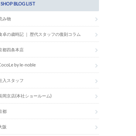
SHOP BLOG LIST
読み物
食卓の歳時記 ｜ 歴代スタッフの復刻コラム
京都四条本店
CocoLe by le-noble
仕入スタッフ
長岡京店(本社ショールーム)
京都
大阪