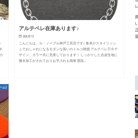
アルテペレ在庫あります♪
2024.07.13
レ
こんにちは、ル・ノーブル神戸三宮店です♪ 食卓がスタイリッシ
年
ュでおしゃれになるモダンな装いのトルコ雑貨 アルテペレ只今デ
の
ザイン、カラー共に充実しております！ しっかりした合皮生地に
撥水加工がされておりお手入れも簡単 普段…
ーム)