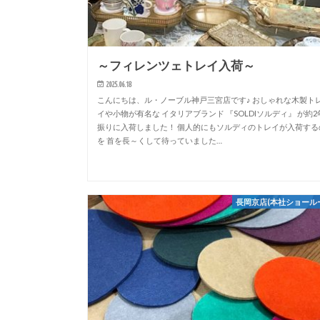
～フィレンツェトレイ入荷～
2025.06.18
こんにちは、ル・ノーブル神戸三宮店です♪ おしゃれな木製ト
イや小物が有名な イタリアブランド 『SOLDIソルディ』 が約2
振りに入荷しました！ 個人的にもソルディのトレイが入荷する
を 首を長～くして待っていました…
長岡京店(本社ショール