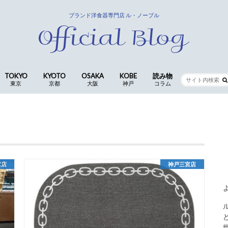
ブランド洋食器専門店 ル・ノーブル
TOKYO
KYOTO
OSAKA
KOBE
読み物
東京
京都
大阪
神戸
コラム
銀座店
京都四条本店
長岡京店(本社ショールーム)
CocoLe by le-noble
神戸三宮店
食卓の歳時記 ｜ 歴代ス
仕入スタッフ
コラム
宮店
神戸三宮店