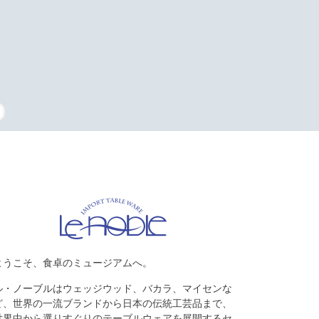
タッフの復刻
ようこそ、食卓のミュージアムへ。
ル・ノーブルはウェッジウッド、バカラ、マイセンな
ど、世界の一流ブランドから日本の伝統工芸品まで、
世界中から選りすぐりのテーブルウェアを展開するセ