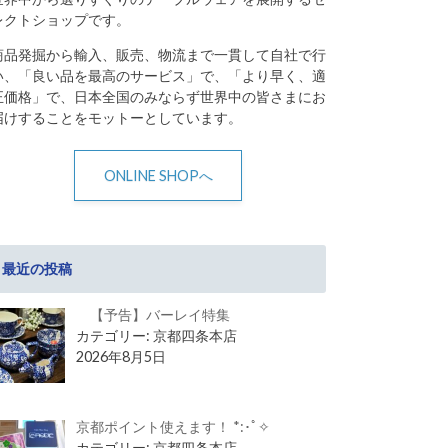
レクトショップです。
商品発掘から輸入、販売、物流まで一貫して自社で行
い、「良い品を最高のサービス」で、「より早く、適
正価格」で、日本全国のみならず世界中の皆さまにお
届けすることをモットーとしています。
ONLINE SHOPへ
最近の投稿
【予告】バーレイ特集
カテゴリー: 京都四条本店
2026年8月5日
京都ポイント使えます！ *:･ﾟ✧
カテゴリー: 京都四条本店