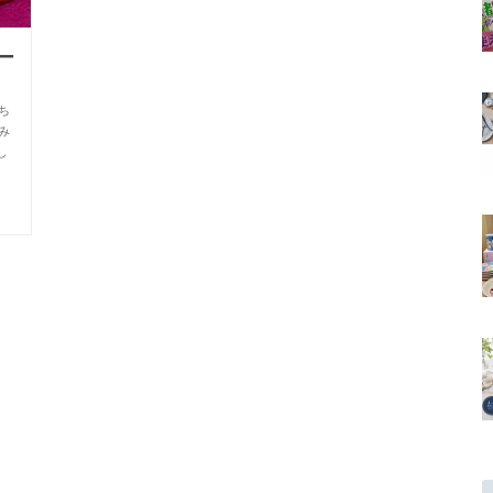
ー
ち
み
し