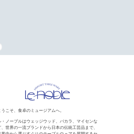
タッフの復刻
ようこそ、食卓のミュージアムへ。
ル・ノーブルはウェッジウッド、バカラ、マイセンな
ど、世界の一流ブランドから日本の伝統工芸品まで、
世界中から選りすぐりのテーブルウェアを展開するセ