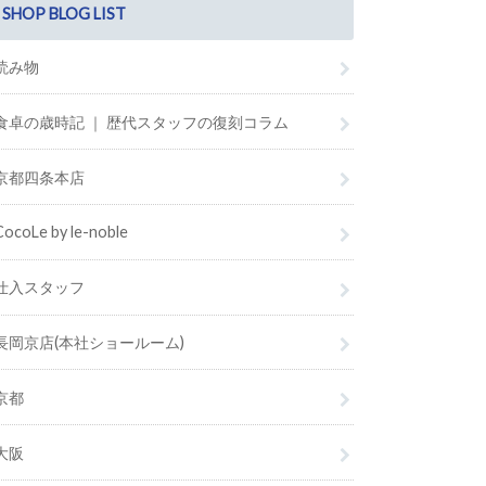
SHOP BLOG LIST
読み物
食卓の歳時記 ｜ 歴代スタッフの復刻コラム
京都四条本店
CocoLe by le-noble
仕入スタッフ
長岡京店(本社ショールーム)
京都
大阪