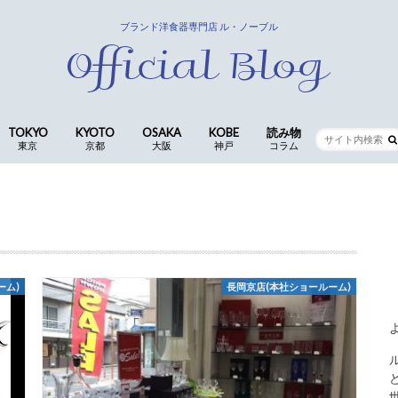
ブランド洋食器専門店 ル・ノーブル
TOKYO
KYOTO
OSAKA
KOBE
読み物
東京
京都
大阪
神戸
コラム
銀座店
京都四条本店
長岡京店(本社ショールーム)
CocoLe by le-noble
神戸三宮店
食卓の歳時記 ｜ 歴代ス
仕入スタッフ
コラム
ーム)
長岡京店(本社ショールーム)