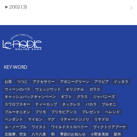
►
2002 (3)
KEY WORD
お茶
つつじ
アクセサリー
アポニーグリーン
アラビア
イッタラ
ウィーンのバラ
ウェッジウッド
オリジナル
ガラス
キャッシュバックキャンペーン
ギフト
グラス
ジャパニーズ
スワロフスキー
ティーカップ
ネックレス
バカラ
ブルオニ
ブルーオニオン
プリモ
プリモビアンコ
プレゼント
ヘレンド
ペンダント
マイセン
マグ
リチャードジノリ
リヤドロ
ル・ノーブル
ワイスト
ワイルドストロベリー
ヴィクトリアブーケ
京薩摩、空女
八十八夜
和
季節のお知らせ
小野多美枝
新作