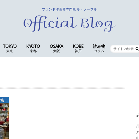
ブランド洋食器専門店 ル・ノーブル
TOKYO
KYOTO
OSAKA
KOBE
読み物
東京
京都
大阪
神戸
コラム
銀座店
京都四条本店
長岡京店(本社ショールーム)
CocoLe by le-noble
神戸三宮店
食卓の歳時記 ｜ 歴代ス
仕入スタッフ
コラム
宮店