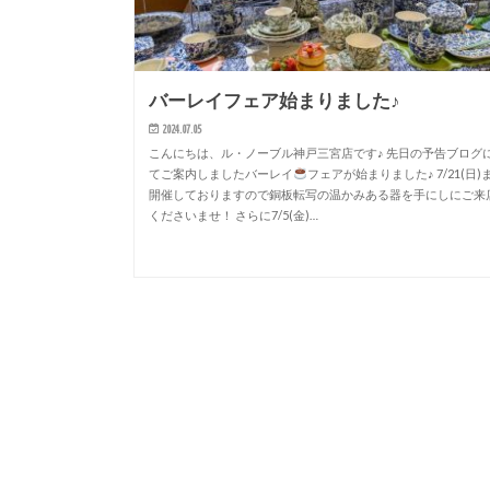
バーレイフェア始まりました♪
2024.07.05
こんにちは、ル・ノーブル神戸三宮店です♪ 先日の予告ブログ
てご案内しましたバーレイ
フェアが始まりました♪ 7/21(日)
開催しておりますので銅板転写の温かみある器を手にしにご来
くださいませ！ さらに7/5(金)…