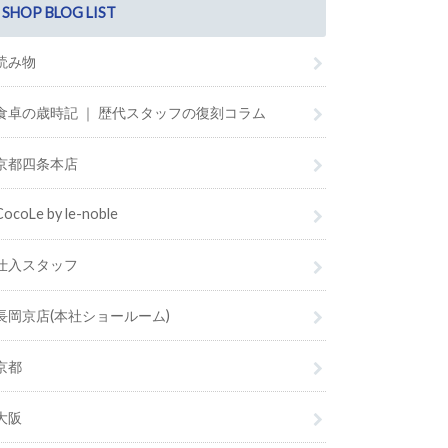
SHOP BLOG LIST
読み物
食卓の歳時記 ｜ 歴代スタッフの復刻コラム
京都四条本店
CocoLe by le-noble
仕入スタッフ
長岡京店(本社ショールーム)
京都
大阪