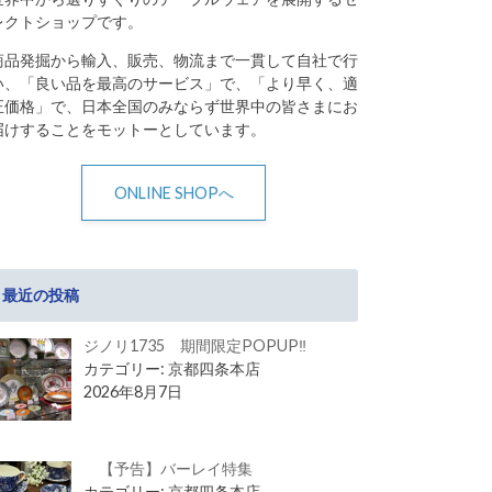
レクトショップです。
商品発掘から輸入、販売、物流まで一貫して自社で行
い、「良い品を最高のサービス」で、「より早く、適
正価格」で、日本全国のみならず世界中の皆さまにお
届けすることをモットーとしています。
ONLINE SHOPへ
最近の投稿
ジノリ1735 期間限定POPUP‼
カテゴリー: 京都四条本店
2026年8月7日
【予告】バーレイ特集
カテゴリー: 京都四条本店