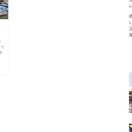
に
まで
店