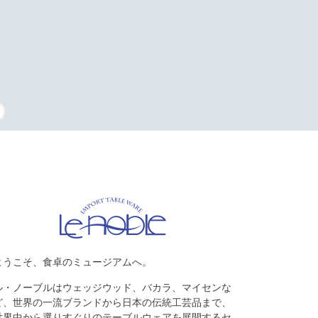
タッフの復刻
ようこそ、食卓のミュージアムへ。
ル・ノーブルはウェッジウッド、バカラ、マイセンな
ど、世界の一流ブランドから日本の伝統工芸品まで、
世界中から選りすぐりのテーブルウェアを展開するセ