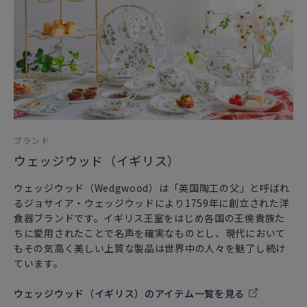
特別な記念日に心を込めた上品な贈り物、お祝いのギフトや
プレゼントとしてだけでなく
頑張った自分へのご褒美としても最適です。
彩りが華やかなワンダーラストのお好きなパターンを組み合
わせて
お家時間で旅へ想いを馳せる心豊かなティータイムをぜひお
過ごしください。
ブランド
「ご購入に関するお願い」
ウェッジウッド（イギリス）
ブランドボックスに入れてお届け致しますが、1つずつ別々の
お箱になります。（シュガー＆クリーマーは2つで一緒のお箱
ウェッジウッド（Wedgwood）は「英国陶工の父」と呼ばれ
に入ります。）
るジョサイア・ウェッジウッドにより1759年に創立された洋
また、熨斗包装はお承りすることはできません。予めご了承
食器ブランドです。イギリス王室をはじめ各国の王侯貴族た
くださいませ。
ちに愛用されたことで名声を確実なものとし、現代において
もその気高く美しい上質な製品は世界中の人々を魅了し続け
ています。
ウェッジウッド（イギリス）のアイテム一覧を見る