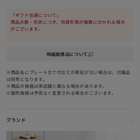
から着想を得てデザインされました。
「ギフト包装について」
ヨーロッパからアジアへの色々な旅をテーマにしたコレクシ
商品点数・形状につき、包装形態が複数に分かれる場合
ョン「ワンダーラスト」。
がございます。
さまざまな大陸のエキゾチックな花々や植物の並外れた美し
さに触発された
多彩でオリエンタルなデザインです。
陶磁器商品について
優れた透光性と強度、美しい発色が特徴の
高級食器の代名詞 ファイン ボーン チャイナ（Fine Bone
※商品名にプレート立て付などの表記がない場合は、付属品
china）製。
は別売となります。
※商品の価格は実店舗と異なる場合があります。
ホームパーティーやアフタヌーンティーのティータイムのお供
※販売価格は予告なく変更される場合がございます。
に。
また、アジアンテイストあふれる置物としても
シックなインテリア空間に上質で華やかな雰囲気をプラスし
てくれます。
ブランド
女性・男性にかかわらず、日頃お世話になっている方、大切
な方へ