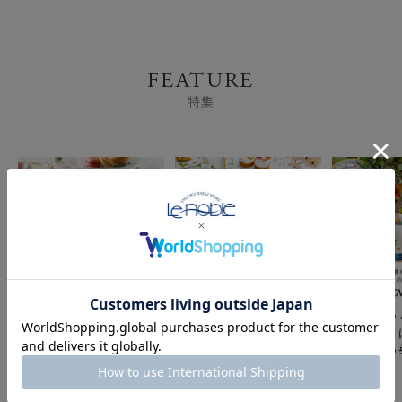
FEATURE
特集
ブランド食器を使って、
シリーズ別から選ぶ「ウ
ウェッジウ
おうちでたのしむアフタ
ェッジウッド」の美しい
シリーズ別
ヌーンティー ～お皿 ＆
世界
品あふれる
カップ～
の世界