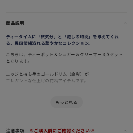
商品説明
ティータイムに「旅気分」と「癒しの時間」を与えてくれ
る、異国情緒溢れる華やかなコレクション。
こちらは、ティーポット＆シュガー＆クリーマー 3点セット
となります。
エッジと持ち手のゴールドリム（金彩）が
エレガントな仕上げの花柄アイテムです。
美しく大きく咲きほこる花は、アマゾンの熱帯気候で育った
睡蓮。
蝶と鳥が待ちわびていたかのように周囲に集っています。
英国ウェッジウッド ミュージアムにある1820年代後半に描か
れた
アーカイブ（過去のパターンやシェイプなどのデザイン記
注意事項
※ご購入前にご確認ください※
録）