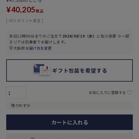
のところ
¥
47,300
¥
40,205
税込
[
402
ポイント進呈 ]
本日
12時00分
までのご注文で
2026/08/19（水）
に
佐川急便 ※一部
エリアは別業者
でお届けします。
大阪府
お届け先を変更
ギフト包装を希望する
お気に入りに登録する
残りわずか
カートに入れる