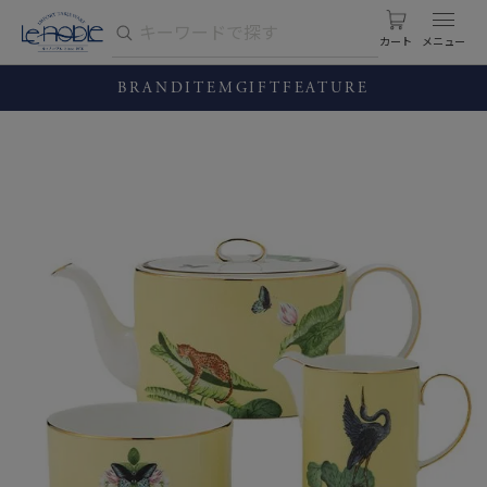
カート
BRAND
ITEM
GIFT
FEATURE