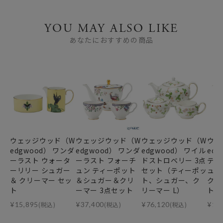
YOU MAY ALSO LIKE
あなたにおすすめの商品
ウェッジウッド（W
ウェッジウッド（W
ウェッジウッド（W
ウェ
edgwood） ワンダ
edgwood） ワンダ
edgwood） ワイル
ed
ーラスト ウォータ
ーラスト フォーチ
ドストロベリー 3点
ティ
ーリリー シュガー
ュン ティーポット
セット（ティーポッ
ュガ
＆ クリーマー セッ
＆シュガー＆クリ
ト、シュガー、ク
クリ
ト
ーマー 3点セット
リーマー L）
ト
¥
15,895
(税込)
¥
37,400
(税込)
¥
76,120
(税込)
¥
14