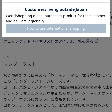
ウェッジウッド（イギリス）
ウェッジウッド（Wedgwood）は「英国陶工の父」と呼ば
1759年に創立された洋食器ブランドです。イギリス王室を
ことで名声を確実なものとし、現代においてもその気高く美
し続けています。
ウェッジウッド（イギリス）のアイテム一覧を見る
シリーズ
ワンダーラスト
驚きや新鮮さに出会える「旅」をテーマに、世界各地からイ
この「ワンダーラスト」シリーズです。
ヨーロッパからアジアへ向かう東西文明交流の旅の途中で出
ゾチックでオリエンタルな草花たちが、ボーンチャイナのテ
カップ、ボウルにカラフルに表現されています。
自身のコレコクションとして、また贈り物にも喜ばれるシリ