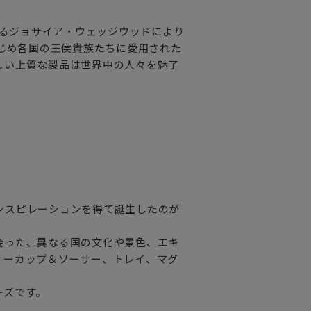
れるジョサイア・ウェッジウッドにより
はじめ各国の王侯貴族たちに愛用された
しい上質な製品は世界中の人々を魅了
ンスピレーションを得て誕生したのが
会った、異なる国の文化や景色、エキ
ィーカップ＆ソーサー、トレイ、マグ
ーズです。