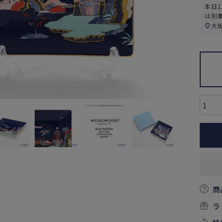
本日
1
は別
大
商
ラ