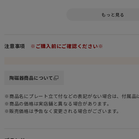
アへ向かう東西文明交流の旅の途中で出会った、異なる国の
タルな草花たちが、ボーンチャイナのティーカップ＆ソーサ
ラフルに表現されています。自身のコレクションとして、ま
「ご購入に関するお願い」
・食器洗浄機はご利用いただけません。予めご了承ください
注意事項
※ご購入前にご確認ください※
陶磁器商品について
※商品名にプレート立て付などの表記がない場合は、付属品
※商品の価格は実店舗と異なる場合があります。
※販売価格は予告なく変更される場合がございます。