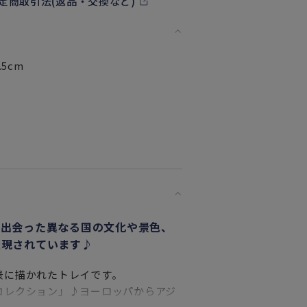
定商取引法(返品・交換など)
5cm
で出会った異なる国の文化や景色、
表現されています♪
景に描かれたトレイです。
コレクション」♪ヨーロッパからアジ