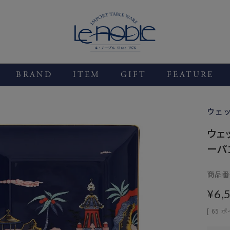
BRAND
ITEM
GIFT
FEATURE
ウェ
ウェ
ーパ
商品番
¥
6,
[
65
ポ