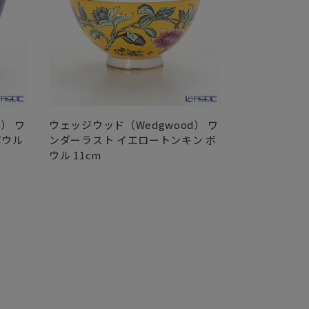
） ワ
ウェッジウッド（Wedgwood） ワ
ウェッジウッド
ボウル
ンダーラスト イエロートンキン ボ
ンダーラスト
ウル 11cm
クエアトレイ 1