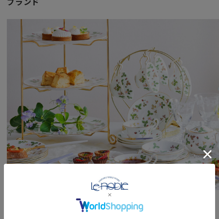
ブランド
特別な記念日に心を込めた上品な贈り物、お祝いのギフトや
頑張った自分へのご褒美としても最適です。
彩りが華やかなワンダーラストのお好きな花柄パターンを組
お家時間で旅へ想いを馳せる心豊かなティータイムをぜひお
ブランド