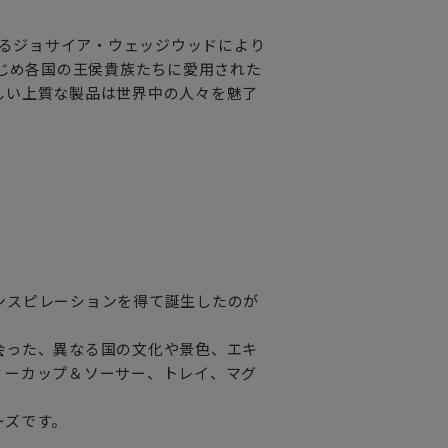
れるジョサイア・ウェッジウッドにより
はじめ各国の王侯貴族たちに愛用された
しい上質な製品は世界中の人々を魅了
ンスピレーションを得て誕生したのが
会った、異なる国の文化や景色、エキ
ィーカップ＆ソーサー、トレイ、マグ
ーズです。