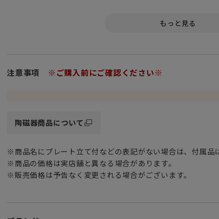
現在でいうZOO 動物園のこと。
生命力あふれるブラジル生息のオウムやスイレンなどが
色鮮やかに描かれています。
ヨーロッパからアジアへの色々な旅をテーマにしたコレクシ
さまざまな大陸のエキゾチックな花々や植物の並外れた美し
多彩でオリエンタルなデザインです。
注意事項
※ご購入前にご確認ください※
優れた透光性と強度、美しい発色が特徴の
高級食器の代名詞 ファイン ボーン チャイナ（Fine Bone ch
陶磁器商品について
こちらの20cm プレート（皿）は
デザートプレート（デザート皿）やケーキプレート（ケーキ
※商品名にプレート立て付などの表記がない場合は、付属品
本来はケーキやフルーツなど食後のデザートを盛るためのお
※商品の価格は実店舗と異なる場合があります。
前菜やサラダなどでもオールラウンドに活用でき大変便利で
※販売価格は予告なく変更される場合がございます。
また、アジアンテイストあふれる置物としても
シックなインテリア空間に上質で華やかな雰囲気をプラスし
女性・男性にかかわらず、日頃お世話になっている方、大切