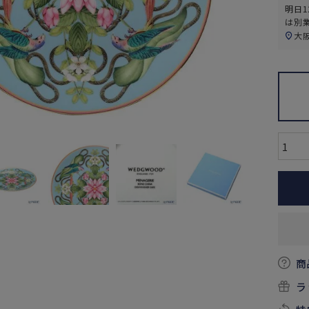
明日
1
は別
大
商
ラ