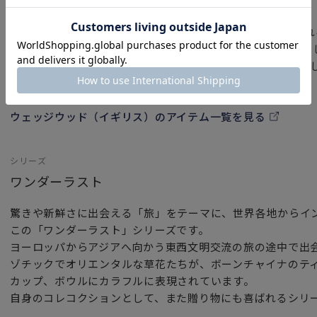
ウェッジウッド（イギリス）
ウェッジウッド（Wedgwood）は「英国陶工の父」と呼ば
1759年に創立された洋食器ブランドです。イギリス王室を
ことで名声を確実なものとし、現代においてもその気高く美
し続けています。
ウェッジウッド（イギリス）のアイテム一覧を見る
シリーズ
ワンダーラスト
驚きや新鮮さに出会える「旅」をテーマに、世界各地からイ
この「ワンダーラスト」シリーズです。
ヨーロッパからアジアへ向かう東西文明交流の旅の途中で出
ゾチックでオリエンタルな草花たちが、ボーンチャイナのテ
カップ、ボウルにカラフルに表現されています。
自身のコレコクションとして、また贈り物にも喜ばれるシリ