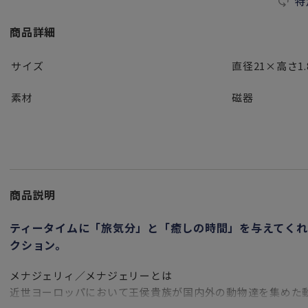
特
商品詳細
サイズ
直径21×高さ1.
素材
磁器
商品説明
ティータイムに「旅気分」と「癒しの時間」を与えてく
クション。
メナジェリィ／メナジェリーとは
近世ヨーロッパにおいて王侯貴族が国内外の動物達を集めた