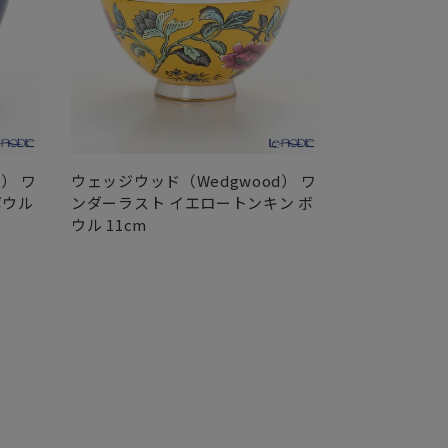
） ワ
ウェッジウッド（Wedgwood） ワ
ウェッジウッド
ボウル
ンダーラスト イエロートンキン ボ
ンダーラスト
ウル 11cm
クエアトレイ 1