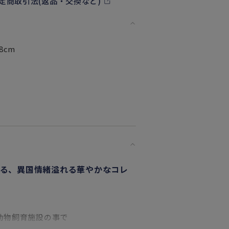
定商取引法(返品・交換など)
8cm
れる、異国情緒溢れる華やかなコレ
動物飼育施設の事で