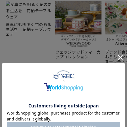
食卓にも明るく花のある
生活を 花柄テーブルウ
ェア
ウェッジウッドティーカ
ブランド食
ップコレクション
おうちでた
ヌーンティー
カップ～
COMPONENT PRODUCTS
このセットの構成商品