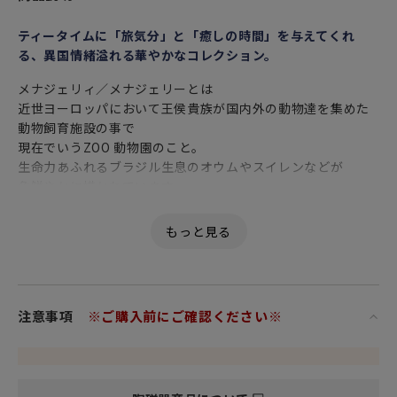
ティータイムに「旅気分」と「癒しの時間」を与えてくれ
る、異国情緒溢れる華やかなコレクション。
メナジェリィ／メナジェリーとは
近世ヨーロッパにおいて王侯貴族が国内外の動物達を集めた
動物飼育施設の事で
現在でいうZOO 動物園のこと。
生命力あふれるブラジル生息のオウムやスイレンなどが
色鮮やかに描かれています。
ヨーロッパからアジアへの色々な旅をテーマにしたコレクシ
ョン「ワンダーラスト」。
さまざまな大陸のエキゾチックな花々や植物の並外れた美し
さに触発された
多彩でオリエンタルなデザインです。
注意事項
※ご購入前にご確認ください※
優れた透光性と強度、美しい発色が特徴の
高級食器の代名詞 ファイン ボーン チャイナ（Fine Bone
china）製。