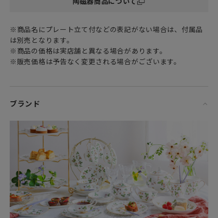
陶磁器商品について
ティーカップは、紅茶の香りが引き立つように口が広くて浅
めの形状になっており
※商品名にプレート立て付などの表記がない場合は、付属品
紅茶の色合いを楽しむためでもあります。
は別売となります。
また、アジアンテイストあふれる置物としても
※商品の価格は実店舗と異なる場合があります。
シックなインテリア空間に上質で華やかな雰囲気をプラスし
※販売価格は予告なく変更される場合がございます。
てくれます。
女性・男性にかかわらず、日頃お世話になっている方、大切
な方へ
ブランド
特別な記念日に心を込めた上品な贈り物、お祝いのギフトや
プレゼントとしてだけでなく
頑張った自分へのご褒美としても最適です。
彩りが華やかなワンダーラストのお好きなパターンを組み合
わせて
お家時間で旅へ想いを馳せる心豊かなティータイムをぜひお
過ごしください。