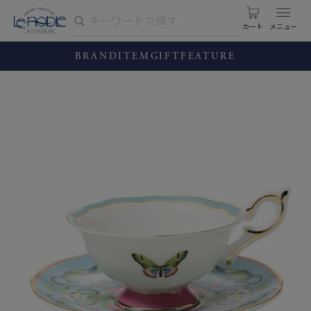
カート
BRAND
ITEM
GIFT
FEATURE