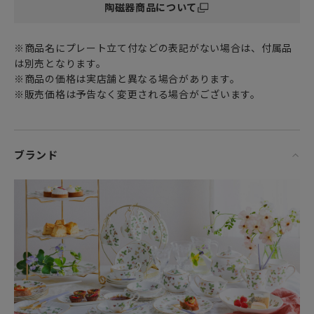
陶磁器商品について
多彩でオリエンタルなデザインです。
優れた透光性と強度、美しい発色が特徴の
※商品名にプレート立て付などの表記がない場合は、付属品
高級食器の代名詞 ファイン ボーン チャイナ（Fine Bone
は別売となります。
china）製。
※商品の価格は実店舗と異なる場合があります。
※販売価格は予告なく変更される場合がございます。
ホームパーティーやアフタヌーンティーのティータイムのお供
に。
また、アジアンテイストあふれる置物としても
シックなインテリア空間に上質で華やかな雰囲気をプラスし
ブランド
てくれます。
女性・男性にかかわらず、日頃お世話になっている方、大切
な方へ
特別な記念日に心を込めた上品な贈り物、お祝いのギフトや
プレゼントとしてだけでなく
頑張った自分へのご褒美としても最適です。
彩りが華やかなワンダーラストのお好きなパターンを組み合
わせて