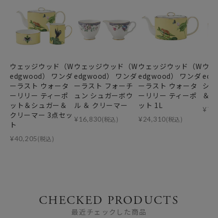
ウェッジウッド（W
ウェッジウッド（W
ウェッジウッド（W
ウェ
edgwood） ワンダ
edgwood） ワンダ
edgwood） ワンダ
ed
ーラスト ウォータ
ーラスト フォーチ
ーラスト ウォータ
シュ
ーリリー ティーポ
ュン シュガーボウ
ーリリー ティーポ
＆ 
ット＆シュガー＆
ル ＆ クリーマー
ット 1L
¥
74
クリーマー 3点セッ
¥
16,830
(税込)
¥
24,310
(税込)
ト
¥
40,205
(税込)
CHECKED PRODUCTS
最近チェックした商品