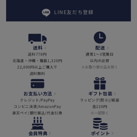
LINE友だち登録
送料
配送
送料770円
通常1～3営業日
北海道・沖縄・離島1,320円
以内の出荷
22,000円以上ご購入で
※お取り寄せ品を除く
送料無料
お支払い方法
ギフト包装
クレジット/PayPay
ラッピング(熨斗)/紙袋
コンビニ決済/AmazonPay
各220円
楽天ペイ/銀行振込/代金引換
※一部除く
会員特典
ポイント