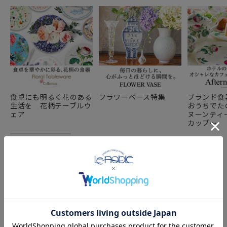
食卓にも明るく花のある
フラワーベース特集
ブランド食
生活を 花柄テーブルウ
おうちでた
ェア
ヌーンティー
カップ～
COMPONENT PRODUCTS
このセットの構成商品