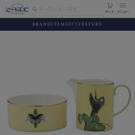
カート
BRAND
ITEM
GIFT
FEATURE