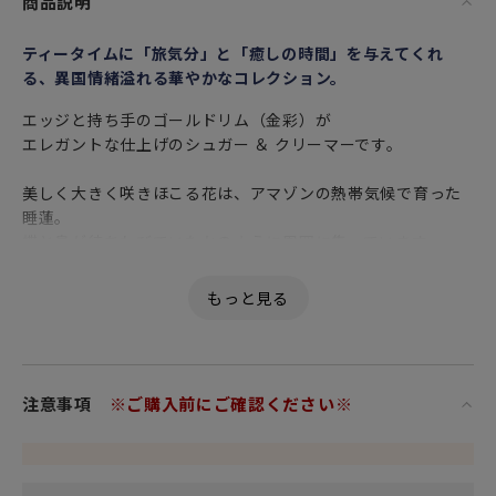
商品説明
ティータイムに「旅気分」と「癒しの時間」を与えてくれ
る、異国情緒溢れる華やかなコレクション。
エッジと持ち手のゴールドリム（金彩）が
エレガントな仕上げのシュガー ＆ クリーマーです。
美しく大きく咲きほこる花は、アマゾンの熱帯気候で育った
睡蓮。
蝶と鳥が待ちわびていたかのように周囲に集っています。
英国ウェッジウッド ミュージアムにある1820年代後半に描か
れた
アーカイブ（過去のパターンやシェイプなどのデザイン記
録）
から着想を得てデザインされました。
注意事項
※ご購入前にご確認ください※
ヨーロッパからアジアへの色々な旅をテーマにしたコレクシ
ョン「ワンダーラスト」。
さまざまな大陸のエキゾチックな花々や植物の並外れた美し
さに触発された