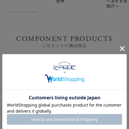
世界
～おすすめ
紹介～
COMPONENT PRODUCTS
このセットの構成商品
ウェッジウッド
ウェッジウッド
（Wedgwood） ジオ プ
（Wedgwood） ジオ ゴ
ラチナ ティーカップ＆
ールド ティーカップ＆