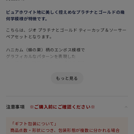
ピュアホワイト地に美しく控えめなプラチナとゴールドの幾
何学模様が特徴です。
こちらは、ジオ プラチナとゴールド ティーカップ＆ソーサー
ペアセットとなります。
ハニカム（蜂の巣）柄のエンボス模様で
グラフィカルなパターンを表現した
テーブルウェアコレクション「ジオ GIO」。
飲み口や持ち手、エッジにもプラチナ彩と金彩（ゴールド）
が豪華にあしらわれた
華やかなシリーズです。
スタイリッシュなダイニング向けにデザインされました。
円筒形のティーカップは、コーヒーや紅茶、スープなどに幅
注意事項
※ご購入前にご確認ください※
広く活用できる万能アイテムです。
優れた透光性と強度、美しい発色が特徴の
「ギフト包装について」
高級食器の代名詞 ファイン ボーン チャイナ（Fine Bone
商品点数・形状につき、包装形態が複数に分かれる場合