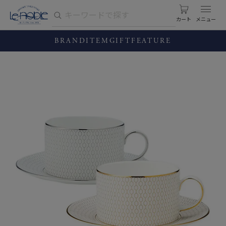
カート
BRAND
ITEM
GIFT
FEATURE