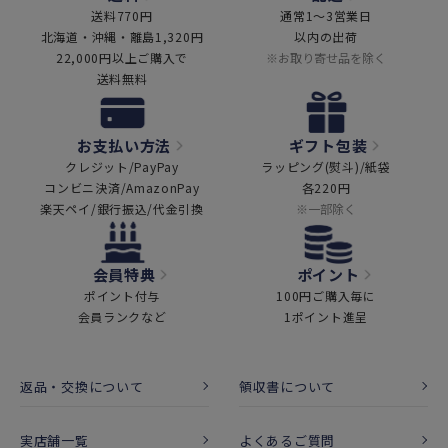
送料770円
通常1～3営業日
北海道・沖縄・離島1,320円
以内の出荷
22,000円以上ご購入で
※お取り寄せ品を除く
送料無料
お支払い方法
ギフト包装
クレジット/PayPay
ラッピング(熨斗)/紙袋
コンビニ決済/AmazonPay
各220円
楽天ペイ/銀行振込/代金引換
※一部除く
会員特典
ポイント
ポイント付与
100円ご購入毎に
会員ランクなど
1ポイント進呈
返品・交換について
領収書について
実店舗一覧
よくあるご質問