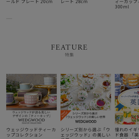
ールド プレート 20cm
レート 28cm
ィーカップ
300ml
FEATURE
特集
ウェッジウッドティーカ
シリーズ別から選ぶ「ウ
憧れのイギ
ップコレクション
ェッジウッド」の美しい
ド食器 「