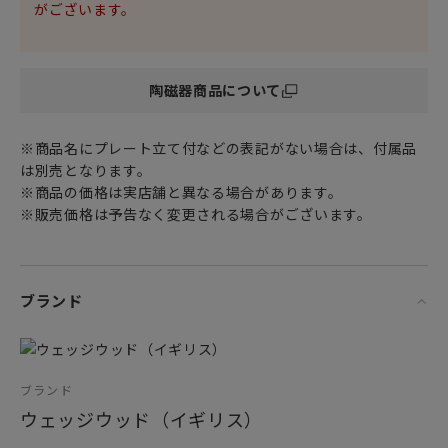
china）製。
がございます。
女性・男性にかかわらず、日頃お世話になっている方、大切
な方へ
陶磁器商品について
特別な記念日に心を込めた上品な贈り物、お祝いのギフトや
プレゼントとしてだけでなく
頑張った自分へのご褒美としても最適です。
※商品名にプレート立て付などの表記がない場合は、付属品
は別売となります。
※プラチナ彩・金彩を使用しておりますので、電子レンジに
※商品の価格は実店舗と異なる場合があります。
はご使用いただけません。
※販売価格は予告なく変更される場合がございます。
「ご購入に関するお願い」
ブランドボックスに入れてお届け致しますが、1つずつ別々の
お箱になります。
ブランド
ブランド
ウェッジウッド（イギリス）