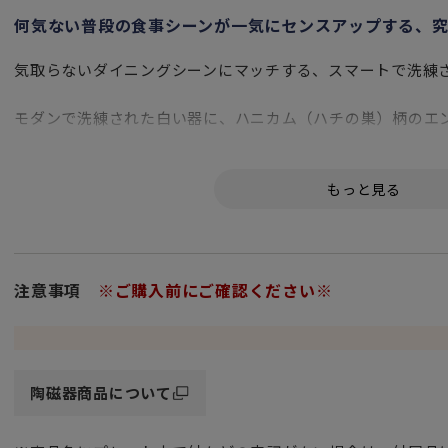
何気ない普段の食事シーンが一気にセンスアップする、究
気取らないダイニングシーンにマッチする、スマートで洗練さ
モダンで洗練された白い器に、ハニカム（ハチの巣）柄のエ
いつものテーブルシーンがぐっとセンスアップするホワイト
せやすく、カジュアルからフォーマルまでお料理を選ばず活
※電子レンジ・食洗機でもお使いいただけます。
注意事項
※ご購入前にご確認ください※
陶磁器商品について