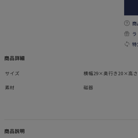
商
ラ
特
商品詳細
サイズ
横幅29×奥行き20×高さ
素材
磁器
商品説明