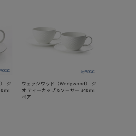
） ジ
ウェッジウッド（Wedgwood） ジ
ウェッジウッド
0ml
オ ティーカップ＆ソーサー 340ml
オ プレート 2
ペア