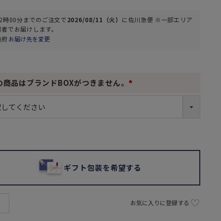
2時00分
までのご注文で
2026/08/11（火）
に
佐川急便 ※一部エリア
業者
でお届けします。
阪府
お届け先を変更
の商品はブランドBOXがつきません。
(
必
須
)
ギフト包装を希望する
お気に入りに登録する