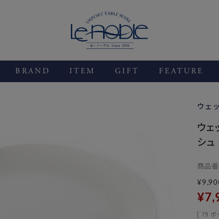
BRAND
ITEM
GIFT
FEATURE
ウェ
ウェ
シュ 
商品番
¥
9,90
¥
7,
[
79
ポ