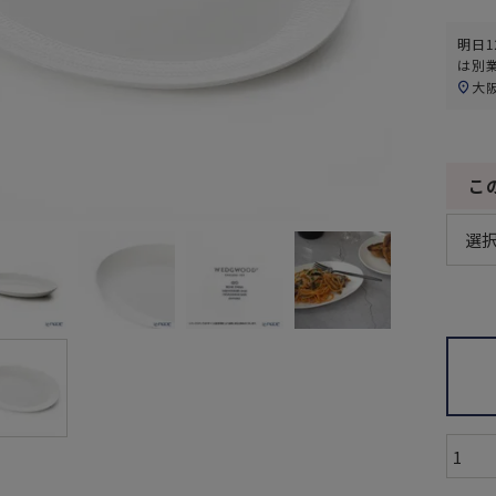
明日
1
は別
大
こ