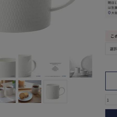
明日
1
は別
大
こ