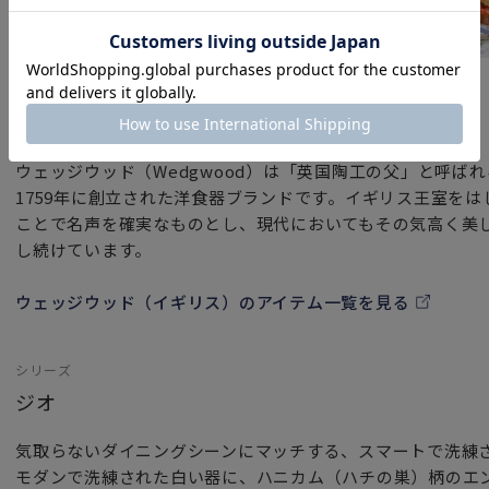
ブランド
ウェッジウッド（イギリス）
ウェッジウッド（Wedgwood）は「英国陶工の父」と呼ば
1759年に創立された洋食器ブランドです。イギリス王室を
ことで名声を確実なものとし、現代においてもその気高く美
し続けています。
ウェッジウッド（イギリス）のアイテム一覧を見る
シリーズ
ジオ
気取らないダイニングシーンにマッチする、スマートで洗練さ
モダンで洗練された白い器に、ハニカム（ハチの巣）柄のエ