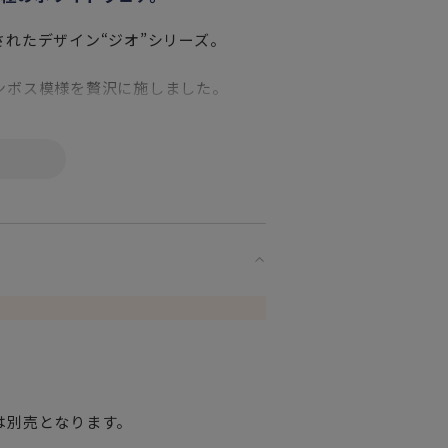
れたデザイン“ジオ”シリーズ。
ンボス模様を贅沢に施しました。
ウェアはお手持ちのアイテムとも合わ
躍してくれます。
は別売となります。