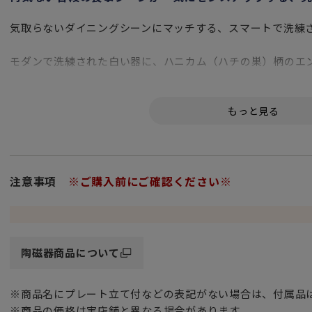
気取らないダイニングシーンにマッチする、スマートで洗練さ
モダンで洗練された白い器に、ハニカム（ハチの巣）柄のエ
いつものテーブルシーンがぐっとセンスアップするホワイト
せやすく、カジュアルからフォーマルまでお料理を選ばず活
※電子レンジ・食洗機でもお使いいただけます。
注意事項
※ご購入前にご確認ください※
陶磁器商品について
※商品名にプレート立て付などの表記がない場合は、付属品
※商品の価格は実店舗と異なる場合があります。