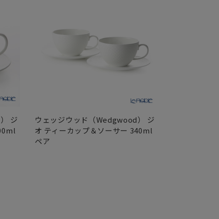
） ジ
ウェッジウッド（Wedgwood） ジ
ウェッジウッド
0ml
オ ティーカップ＆ソーサー 340ml
オ プレート 2
ペア