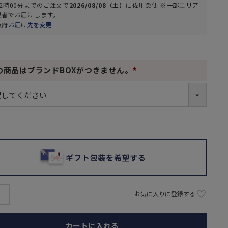
2時00分
までのご注文で
2026/08/08（土）
に
佐川急便 ※一部エリア
業者
でお届けします。
阪府
お届け先を変更
の商品はブランドBOXがつきません。
(
必
須
)
ギフト包装を希望する
お気に入りに登録する
カートに入れる