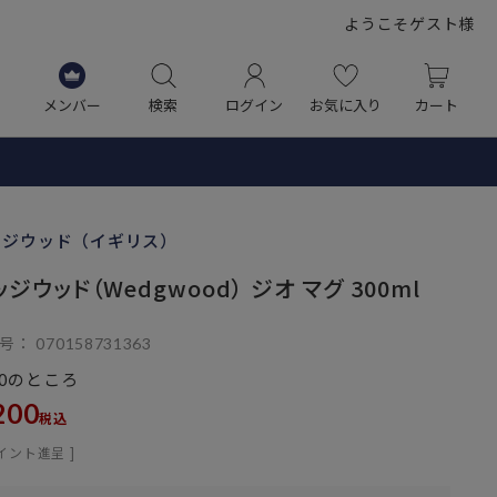
ようこそゲスト様
メンバー
検索
ログイン
お気に入り
カート
ッジウッド（イギリス）
ジウッド（Wedgwood） ジオ マグ 300ml
号
070158731363
のところ
0
200
税込
イント進呈 ]