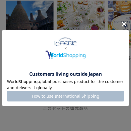
憧れのイギリス ブラン
シリーズ別から選ぶ「ウ
憧れのイギ
ド食器 「英国フェア」
ェッジウッド」の美しい
ド食器 「
～おすすめブランドのご
世界
～おすすめ
紹介～
紹介～
COMPONENT PRODUCTS
このセットの構成商品