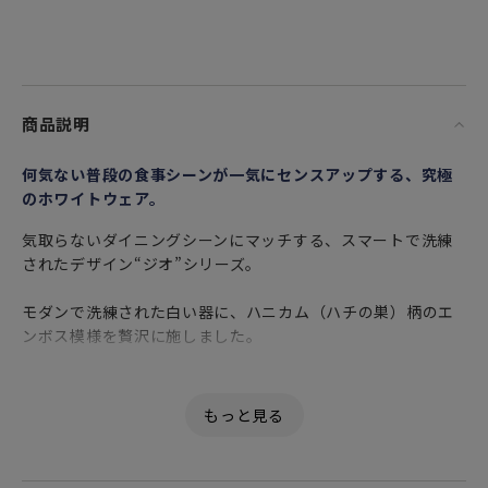
商品説明
何気ない普段の食事シーンが一気にセンスアップする、究極
のホワイトウェア。
気取らないダイニングシーンにマッチする、スマートで洗練
されたデザイン“ジオ”シリーズ。
モダンで洗練された白い器に、ハニカム（ハチの巣）柄のエ
ンボス模様を贅沢に施しました。
いつものテーブルシーンがぐっとセンスアップするホワイト
ウェアはお手持ちのアイテムとも合わせやすく、カジュアル
からフォーマルまでお料理を選ばず活躍してくれます。
※電子レンジ・食洗機でもお使いいただけます。