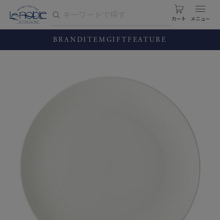
カート
BRAND
ITEM
GIFT
FEATURE