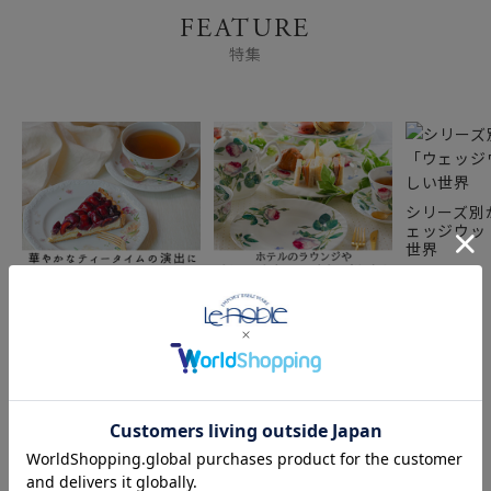
FEATURE
特集
シリーズ別
ェッジウッ
世界
ティータイムに活躍する
ブランド食器を使って、
3点トリオセット 「プレ
おうちでたのしむアフタ
ート＆ティーカップ＆ソ
ヌーンティー ～お皿 ＆
ーサー」
カップ～