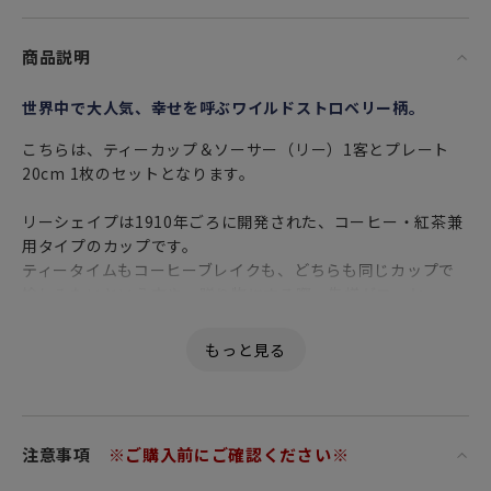
商品説明
世界中で大人気、幸せを呼ぶワイルドストロベリー柄。
こちらは、ティーカップ＆ソーサー（リー）1客とプレート
20cm 1枚のセットとなります。
リーシェイプは1910年ごろに開発された、コーヒー・紅茶兼
用タイプのカップです。
ティータイムもコーヒーブレイクも、どちらも同じカップで
愉しみたいという方や、贈り物にする際、先様がコーヒー・
紅茶どちらが好みか分らないといった場合など、いろんな場
面で活躍することから、 数あるカップの形状（シェイプ）の
中でも特に高い人気を誇ります。
柔らかな曲線であっさりと仕上げられた器形は、とてもバラ
ンスがよく、シンプルな物のみが極める飽きのこない美しさ
に溢れています。
注意事項
※ご購入前にご確認ください※