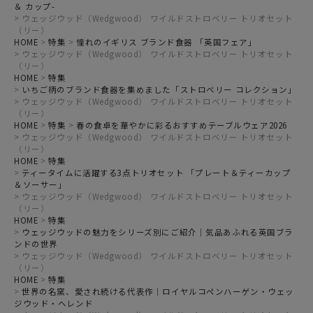
＆ カップ-
ウェッジウッド（Wedgwood） ワイルドストロベリー トリオセット
（リー）
HOME
特集
憧れのイギリス ブランド食器 「英国フェア」
ウェッジウッド（Wedgwood） ワイルドストロベリー トリオセット
（リー）
HOME
特集
いちご柄のブランド食器を集めました「ストロベリー コレクション」
ウェッジウッド（Wedgwood） ワイルドストロベリー トリオセット
（リー）
HOME
特集
春の食卓を華やかに彩るおすすめテーブルウェア2026
ウェッジウッド（Wedgwood） ワイルドストロベリー トリオセット
（リー）
HOME
特集
ティータイムに活躍する3点トリオセット 「プレート＆ティーカップ
＆ソーサー」
ウェッジウッド（Wedgwood） ワイルドストロベリー トリオセット
（リー）
HOME
特集
ウェッジウッドの魅力をシリーズ別にご紹介｜気品あふれる英国ブラ
ンドの世界
ウェッジウッド（Wedgwood） ワイルドストロベリー トリオセット
（リー）
HOME
特集
世界の名窯、愛され続ける代表作｜ロイヤルコペンハーゲン・ウェッ
ジウッド・ヘレンド