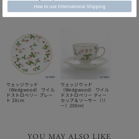
COMPONENT PRODUCTS
このセットの構成商品
ウェッジウッド
ウェッジウッド
（Wedgwood） ワイル
（Wedgwood） ワイル
ドストロベリー プレー
ドストロベリー ティー
ト 20cm
カップ＆ソーサー（リ
ー）200ml
YOU MAY ALSO LIKE