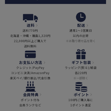
送料
配送
送料770円
通常1～3営業日
北海道・沖縄・離島1,320円
以内の出荷
22,000円以上ご購入で
※お取り寄せ品を除く
送料無料
お支払い方法
ギフト包装
クレジット/PayPay
ラッピング(熨斗)/紙袋
コンビニ決済/AmazonPay
各220円
楽天ペイ/銀行振込/代金引換
※一部除く
会員特典
ポイント
ポイント付与
100円ご購入毎に
会員ランクなど
1ポイント進呈