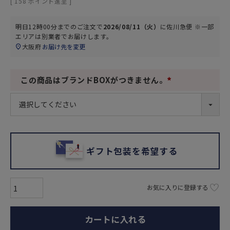
[
158
ポイント進呈 ]
明日
12時00分
までのご注文で
2026/08/11（火）
に
佐川急便 ※一部
エリアは別業者
でお届けします。
大阪府
お届け先を変更
この商品はブランドBOXがつきません。
(
必
須
)
ギフト包装を希望する
お気に入りに登録する
カートに入れる