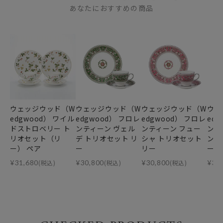
あなたにおすすめの商品
ウェッジウッド（W
ウェッジウッド（W
ウェッジウッド（W
ウェ
edgwood） ワイル
edgwood） フロレ
edgwood） フロレ
ed
ドストロベリー ト
ンティーン ヴェル
ンティーン フュー
ンテ
リオセット（リ
デ トリオセット リ
シャ トリオセット
ン 
ー） ペア
ー
リー
ー
¥
31,680
(税込)
¥
30,800
(税込)
¥
30,800
(税込)
¥
30