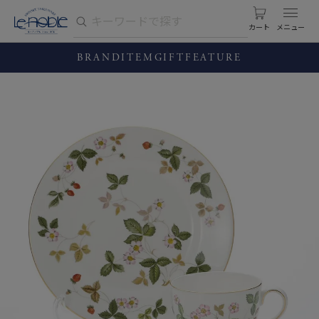
カート
BRAND
ITEM
GIFT
FEATURE