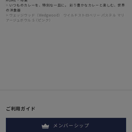
HOME
特集
いつものカレーを、特別な一皿に。 彩り豊かなカレーと楽しむ、世界
の洋食器
ウェッジウッド（Wedgwood） ワイルドストロベリー パステル マリ
アージュボウル S（ピンク）
ご利用ガイド
メンバーシップ