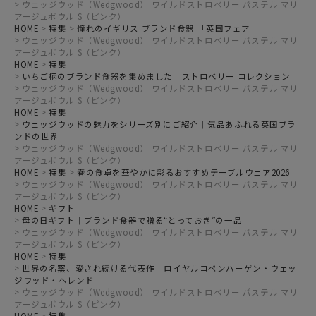
ウェッジウッド（Wedgwood） ワイルドストロベリー パステル マリ
アージュボウル S（ピンク）
HOME
特集
憧れのイギリス ブランド食器 「英国フェア」
ウェッジウッド（Wedgwood） ワイルドストロベリー パステル マリ
アージュボウル S（ピンク）
HOME
特集
いちご柄のブランド食器を集めました「ストロベリー コレクション」
ウェッジウッド（Wedgwood） ワイルドストロベリー パステル マリ
アージュボウル S（ピンク）
HOME
特集
ウェッジウッドの魅力をシリーズ別にご紹介｜気品あふれる英国ブラ
ンドの世界
ウェッジウッド（Wedgwood） ワイルドストロベリー パステル マリ
アージュボウル S（ピンク）
HOME
特集
春の食卓を華やかに彩るおすすめテーブルウェア2026
ウェッジウッド（Wedgwood） ワイルドストロベリー パステル マリ
アージュボウル S（ピンク）
HOME
ギフト
母の日ギフト｜ブランド食器で贈る“とっておき”の一品
ウェッジウッド（Wedgwood） ワイルドストロベリー パステル マリ
アージュボウル S（ピンク）
HOME
特集
世界の名窯、愛され続ける代表作｜ロイヤルコペンハーゲン・ウェッ
ジウッド・ヘレンド
ウェッジウッド（Wedgwood） ワイルドストロベリー パステル マリ
アージュボウル S（ピンク）