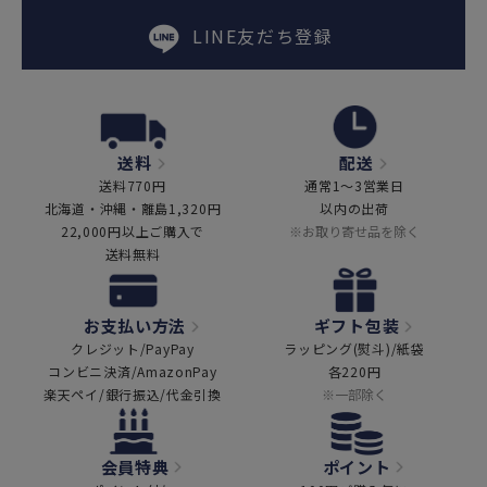
LINE友だち登録
送料
配送
送料770円
通常1～3営業日
北海道・沖縄・離島1,320円
以内の出荷
22,000円以上ご購入で
※お取り寄せ品を除く
送料無料
お支払い方法
ギフト包装
クレジット/PayPay
ラッピング(熨斗)/紙袋
コンビニ決済/AmazonPay
各220円
楽天ペイ/銀行振込/代金引換
※一部除く
会員特典
ポイント