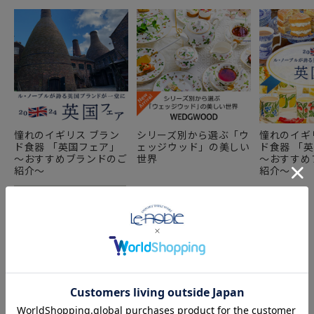
憧れのイギリス ブラン
シリーズ別から選ぶ「ウ
憧れのイギ
ド食器 「英国フェア」
ェッジウッド」の美しい
ド食器 「
～おすすめブランドのご
世界
～おすすめ
紹介～
紹介～
COMPONENT PRODUCTS
このセットの構成商品