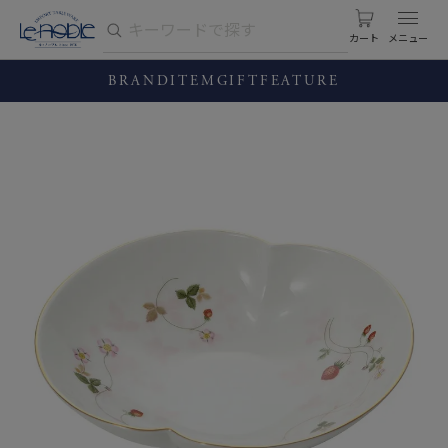
カート
BRAND
ITEM
GIFT
FEATURE