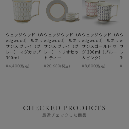
ウェッジウッド（W
ウェッジウッド（W
ウェッジウッド（W
ウェ
edgwood） ルネッ
edgwood） ルネッ
edgwood） ルネッ
ed
サンス グレイ（グ
サンス グレイ（グ
サンスゴールド マ
サン
レー） マグカップ
レー） トリオセッ
グ 300ml（ブルー
レー
300ml
ト ティー
＆ピンク）
300
¥
4,400
(税込)
¥
20,680
(税込)
¥
8,800
(税込)
¥
8,
CHECKED PRODUCTS
最近チェックした商品