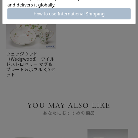
ウェッジウッド
（Wedgwood） ワイル
ドストロベリー マグ＆
プレート＆ボウル 3点セ
ット
YOU MAY ALSO LIKE
あなたにおすすめの商品