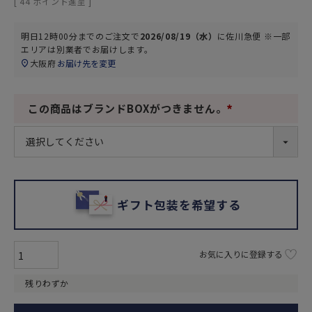
[
44
ポイント進呈 ]
明日
12時00分
までのご注文で
2026/08/19（水）
に
佐川急便 ※一部
エリアは別業者
でお届けします。
大阪府
お届け先を変更
この商品はブランドBOXがつきません。
(
必
須
)
ギフト包装を希望する
お気に入りに登録する
残りわずか