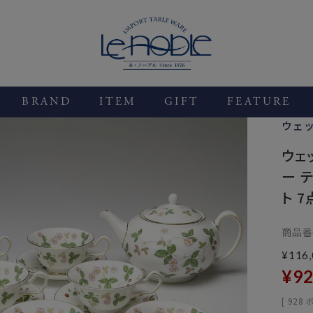
BRAND
ITEM
GIFT
FEATURE
ウェ
ウェ
ー 
ト 
商品番
¥
116
¥
92
[
928