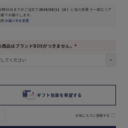
2時00分
までのご注文で
2026/08/11（火）
に
佐川急便 ※一部エリア
業者
でお届けします。
阪府
お届け先を変更
の商品はブランドBOXがつきません。
(
必
須
)
ギフト包装を希望する
お気に入りに登録する