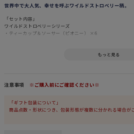
世界中で大人気、幸せを呼ぶワイルドストロベリー柄。
「セット内容」
ワイルドストロベリーシリーズ
・ティーカップ＆ソーサー（ピオニー） ×6
（満水容量200ml 口径10.5cm 高さ6cm ソーサー直径14.5c
・ティーポット Lサイズ×1
（横幅24cm 高さ13.5cm 八分目容量800cc）
計2アイテム7点セットとなります。
注意事項
※ご購入前にご確認ください※
「ギフト包装について」
商品点数・形状につき、包装形態が複数に分かれる場合が