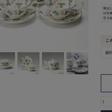
明日
1
は別
大
こ