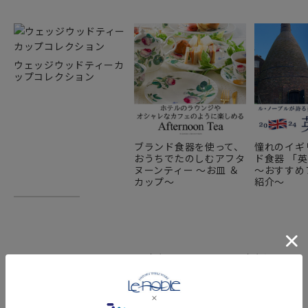
ウェッジウッドティーカ
ップコレクション
ブランド食器を使って、
憧れのイギ
おうちでたのしむアフタ
ド食器 「
ヌーンティー ～お皿 ＆
～おすすめ
カップ～
紹介～
COMPONENT PRODUCTS
このセットの構成商品