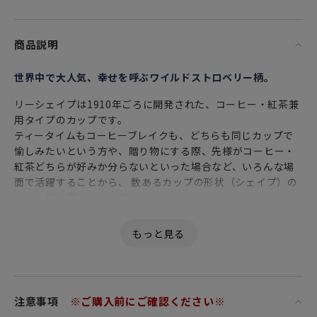
商品説明
世界中で大人気、幸せを呼ぶワイルドストロベリー柄。
リーシェイプは1910年ごろに開発された、コーヒー・紅茶兼
用タイプのカップです。
ティータイムもコーヒーブレイクも、どちらも同じカップで
愉しみたいという方や、贈り物にする際、先様がコーヒー・
紅茶どちらが好みか分らないといった場合など、いろんな場
面で活躍することから、 数あるカップの形状（シェイプ）の
中でも特に高い人気を誇ります。
柔らかな曲線であっさりと仕上げられた器形は、とてもバラ
ンスがよく、シンプルな物のみが極める飽きのこない美しさ
に溢れています。
注意事項
※ご購入前にご確認ください※