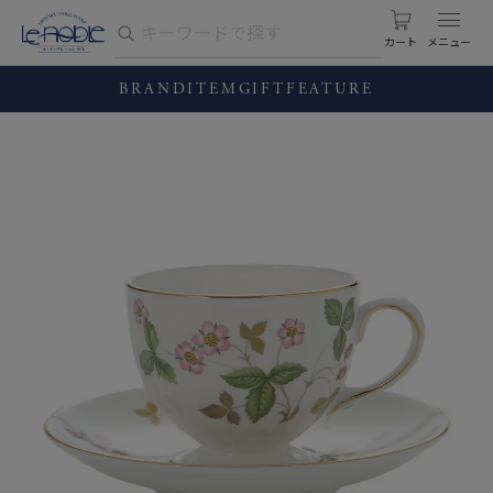
カート
BRAND
ITEM
GIFT
FEATURE