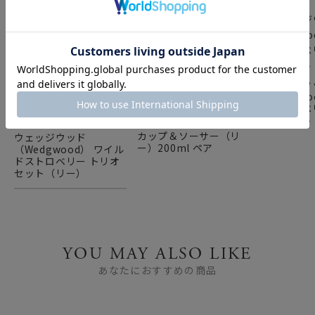
ウェッジウ
（Wedgw
ウェッジウッド
ドストロベ
（Wedgwood） ワイル
ターセット
ドストロベリー ティー
カップ＆ソーサー（リ
ウェッジウッド
ー）200ml ペア
（Wedgwood） ワイル
ドストロベリー トリオ
セット（リー）
YOU MAY ALSO LIKE
あなたにおすすめの商品