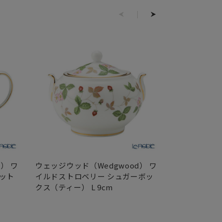
） ワ
ウェッジウッド（Wedgwood） ワ
ウェッジウッド
ット
イルドストロベリー シュガーボッ
イルドストロ
クス（ティー） L 9cm
クス（ティー）