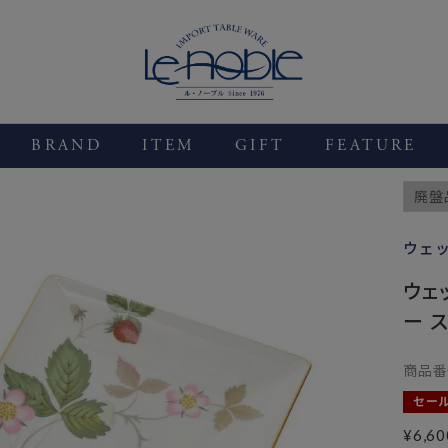
BRAND
ITEM
GIFT
FEATURE
廃盤
ウェ
ウェ
ー 
商品番
セー
¥
6,60