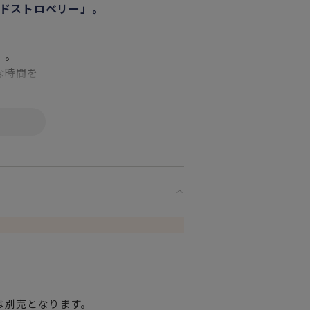
ドストロベリー」。
」。
な時間を
でしょう。
に。
いいサイズです。
す。
す。
な方へ
は別売となります。