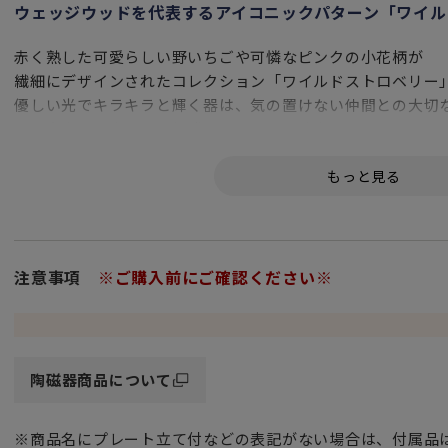
ウェッジウッドを代表するアイコニックパターン「ワイル
赤く熟した可愛らしい野いちごや可憐なピンクの小花柄が
繊細にデザインされたコレクション「ワイルドストロベリー
優しい光でキラキラと輝く器は、気の置けない仲間との大切
一層充実した楽しくも優雅なひとときに演出してくれること
朝食やティータイムに、デザートプレートや取り皿、銘々皿
またちょっとした物を置けるインテリアとしても使い勝手が
優れた透光性と強度、美しい白色が特徴の
高級食器の代名詞 ボーンチャイナ（Bone china）製です。
注意事項
※ご購入前にご確認ください※
存在感のある置物（オブジェ）として
インテリア空間に上質で華やかな雰囲気をプラスしてくれま
和室にはもちろん、玄関やモダンなリビングにもぴったりで
陶磁器商品について
女性・男性にかかわらず、日頃お世話になっている方、大切
※商品名にプレート立て付などの表記がない場合は、付属品
ご結婚の引出物や特別な記念日の心を込めた上品な贈り物