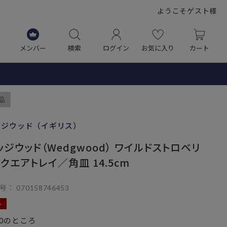
ようこそゲスト様
メンバー
検索
ログイン
お気に入り
カート
品
ッジウッド（イギリス）
ッジウッド（Wedgwood） ワイルドストロベリ
スクエアトレイ／角皿 14.5cm
号
070158746453
ル
のところ
0