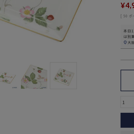
¥
4,
[
50
ポ
本日
1
は別
大