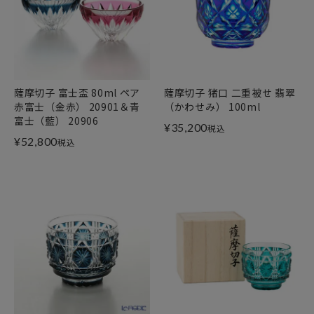
薩摩切子 富士盃 80ml ペア
薩摩切子 猪口 二重被せ 翡翠
赤富士（金赤） 20901＆青
（かわせみ） 100ml
富士（藍） 20906
¥
35,200
税込
¥
52,800
税込