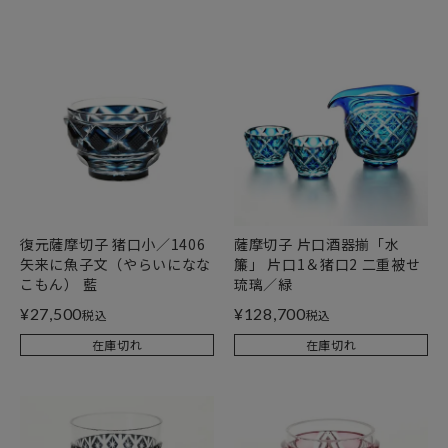
復元薩摩切子 猪口小／1406
薩摩切子 片口酒器揃「水
矢来に魚子文（やらいになな
簾」 片口1＆猪口2 二重被せ
こもん） 藍
琉璃／緑
¥
27,500
¥
128,700
税込
税込
在庫切れ
在庫切れ