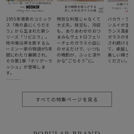
1955年発表のコミック
特別な料理じゃなくて
バカラ・ラ
ス『南の島にくりだそ
大丈夫。枝豆も、冷奴
ンルイが生み
う』から生まれた新シ
も、ありあわせのおつ
ランス高級
リーズ「リビエラ」。
まみもヴェトロフェリ
ガラスの世
地中海沿岸を旅するム
ーチェのガラス小皿に
され続ける
ーミン一家の物語が5年
のせるだけで、いつも
て、卓越した
間にわたり展開され、
の晩酌が、ふっと涼や
美しい輝き
その第1章「ホリデーラ
かな“ごちそう”に。
ください。
ッシュ」が登場しま
す。
すべての特集ページを見る