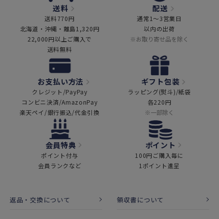
送料
配送
送料770円
通常1～3営業日
北海道・沖縄・離島1,320円
以内の出荷
22,000円以上ご購入で
※お取り寄せ品を除く
送料無料
お支払い方法
ギフト包装
クレジット/PayPay
ラッピング(熨斗)/紙袋
コンビニ決済/AmazonPay
各220円
楽天ペイ/銀行振込/代金引換
※一部除く
会員特典
ポイント
ポイント付与
100円ご購入毎に
会員ランクなど
1ポイント進呈
返品・交換について
領収書について