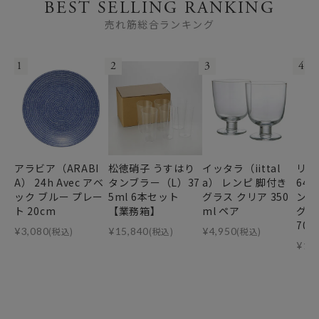
BEST SELLING RANKING
売れ筋総合ランキング
1
2
3
4
アラビア（ARABI
松徳硝子 うすはり
イッタラ（iittal
リー
A） 24h Avec アベ
タンブラー（L）37
a） レンピ 脚付き
64
ック ブルー プレー
5ml 6本セット
グラス クリア 350
ンデ
ト 20cm
【業務箱】
ml ペア
グ・
70m
¥
3,080
(税込)
¥
15,840
(税込)
¥
4,950
(税込)
¥
11