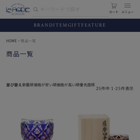
カート
BRAND
ITEM
GIFT
FEATURE
HOME
商品一覧
商品一覧
並び替え
新着順
価格が安い順
価格が高い順
優先度順
25
件中
1
-
25
件表示