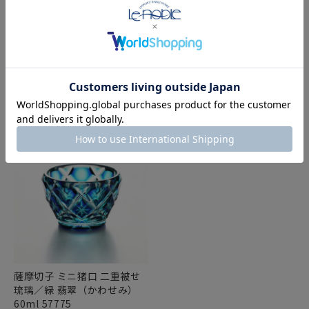
復元薩摩切子 小付鉢A 銅赤
復元薩摩切子 猪口A／1103
輪結び紋 2103
八角籠目 銅赤
¥
55,000
¥
33,000
税込
税込
在庫切れ
在庫切れ
薩摩切子 ミニ猪口 二重被せ
琉璃／緑 翡翠（かわせみ）
60ml 57775