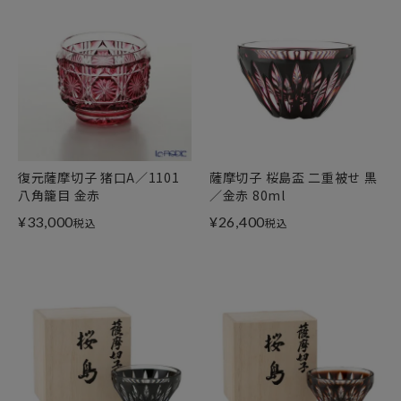
復元薩摩切子 猪口A／1101
薩摩切子 桜島盃 二重被せ 黒
八角籠目 金赤
／金赤 80ml
¥
33,000
¥
26,400
税込
税込