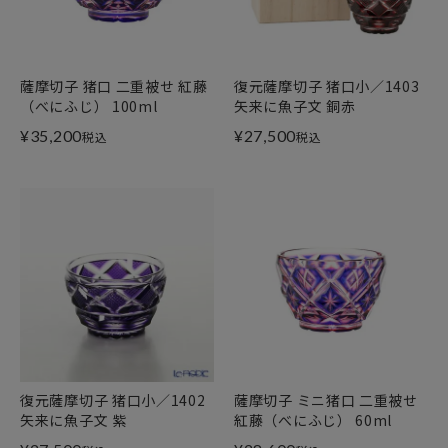
薩摩切子 猪口 二重被せ 紅藤
復元薩摩切子 猪口小／1403
（べにふじ） 100ml
矢来に魚子文 銅赤
¥
35,200
¥
27,500
税込
税込
復元薩摩切子 猪口小／1402
薩摩切子 ミニ猪口 二重被せ
矢来に魚子文 紫
紅藤（べにふじ） 60ml