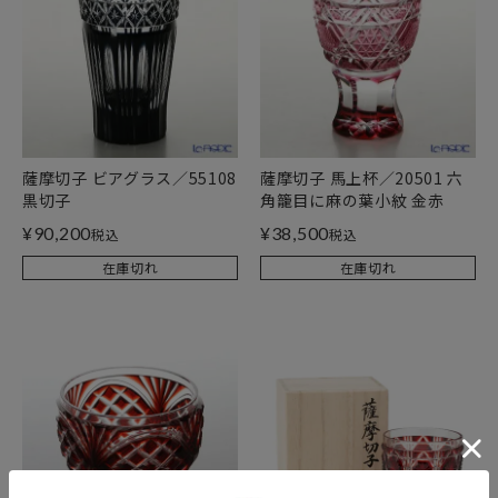
薩摩切子 ビアグラス／55108
薩摩切子 馬上杯／20501 六
黒切子
角籠目に麻の葉小紋 金赤
¥
90,200
¥
38,500
税込
税込
在庫切れ
在庫切れ