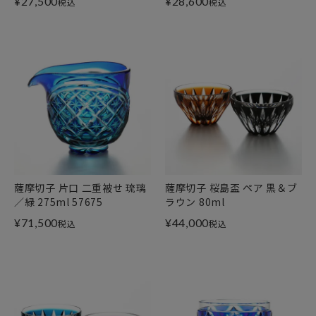
¥
27,500
¥
28,600
税込
税込
薩摩切子 片口 二重被せ 琉璃
薩摩切子 桜島盃 ペア 黒＆ブ
／緑 275ml 57675
ラウン 80ml
¥
71,500
¥
44,000
税込
税込