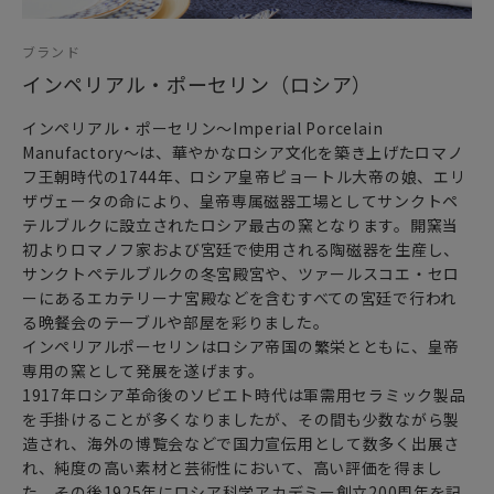
ブランド
インペリアル・ポーセリン（ロシア）
ロマノフ王朝の絢爛。
他にはない優美で華麗な輝きを放ち続ける
インペリアル・ポーセリン～Imperial Porcelain
ロシア最古の傑作磁器ブランド インペリアル・ポーセリン。
Manufactory～は、華やかなロシア文化を築き上げたロマノ
フ王朝時代の1744年、ロシア皇帝ピョートル大帝の娘、エリ
現在に至るまでとくに人気のシリーズが
ザヴェータの命により、皇帝専属磁器工場としてサンクトペ
Anna Yatskevich アンナ・ヤツケヴィッチが生み出した
テルブルクに設立されたロシア最古の窯となります。開窯当
「COBALTNET コバルトネット」と
初よりロマノフ家および宮廷で使用される陶磁器を生産し、
Alexsei Vorobyevsky アレクセイ・ヴォロビエフスキーの手
サンクトペテルブルクの冬宮殿宮や、ツァールスコエ・セロ
による
ーにあるエカテリーナ宮殿などを含むすべての宮廷で行われ
ロシアの風俗を巧みに織り込んだ作品達。
る晩餐会のテーブルや部屋を彩りました。
インペリアルポーセリンはロシア帝国の繁栄とともに、皇帝
ソ連時代には磁器の絵付けや造形において
専用の窯として発展を遂げます。
たいへん才能のある芸術家たちも多く現れました。
1917年ロシア革命後のソビエト時代は軍需用セラミック製品
なかでもペインターの中では
を手掛けることが多くなりましたが、その間も少数ながら製
ヤツケヴィッチとヴォロビエフスキーの名前を外すことはで
造され、海外の博覧会などで国力宣伝用として数多く出展さ
きません。
れ、純度の高い素材と芸術性において、高い評価を得まし
た。その後1925年にロシア科学アカデミー創立200周年を記