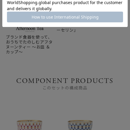
ロマノフ王朝の絢爛。ロ
シア最古のポーセリンブ
ランド「インペリアルポ
ーセリン」
ブランド食器を使って、
おうちでたのしむアフタ
ヌーンティー ～お皿 ＆
カップ～
COMPONENT PRODUCTS
このセットの構成商品