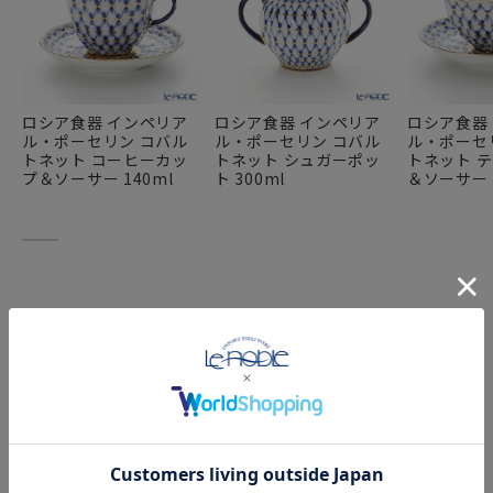
存在感のあるおしゃれな雑貨（置物／オブジェ）としても
インテリア空間に上質で華やかな雰囲気をプラスしてくれま
す。
ロシア食器 インペリア
ロシア食器 インペリア
ロシア食器
ル・ポーセリン コバル
ル・ポーセリン コバル
ル・ポーセ
トネット コーヒーカッ
トネット シュガーポッ
トネット 
プ＆ソーサー 140ml
ト 300ml
＆ソーサー 
FEATURE
特集