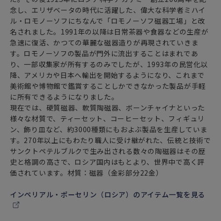
ヤツケヴィッチがペインターとしての能力が高く評価されて
念し、エリザベータの時代に活躍した、偉大な科学者ミハイ
いたことは
ル・ロモノーソフにちなんで「ロモノーソフ磁器工場」と改
ナチス・ドイツとの戦いに勝利した記念に制作された花入れ
名されました。1991年の以降は日常茶器や食器などの生産が
の
急速に復活、かつての華麗な磁器造りが再現されていきま
装飾を任されていることからもよくわかります。
す。ロモノーソフの製品が門外に流出することはまれであ
り、一部収集家が所有するのみでしたが、1993年の民営化以
一方、1920年代半ばからペインターとしてのキャリアを開始
降、アメリカや日本へ輸出を開始するようになり、これまで
したヴォロビエフスキーが
美術館や博物館で鑑賞することしかできなかった製品が手軽
早くから取り組み、最も得意としたモチーフは
に所有できるようになりました。
ロシアの民俗を主題としたもの。
現在では、硬質磁器、軟質陶磁器、ボーンチャイナといった
ロシアに古くから伝わる民話をもとにしつつ
様々な材質で、ティーセット、コーヒーセット、フィギュリ
それを大胆に再構築して詩的で幻想的な作風を確立し
ン、飾り皿など、約3000種類にもおよぶ製品を生産していま
それが現在においても高く評価されています。
す。270年以上にもわたり職人に受け継がれた、伝統と技術で
サンクトペテルブルクで生み出される数々の陶磁器はその歴
史と格調の高さで、ロシア国内はもとより、世界中で高く評
価されています。材質：磁器（金彩部分22金）
～ 華麗なる暮らし ロシアでのお茶の愉しみ方 ～
ロシアでのティータイムは
インペリアル・ポーセリン（ロシア）のアイテム一覧を見る
ロシアンティーと呼ばれる独特な紅茶の飲み方でゆったりと
愉しみます。
ストレートの紅茶であるがゆえにその繊細な色や香りを愉し