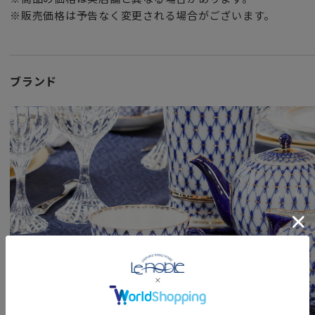
ロシアの風俗を巧みに織り込んだ作品達。
※販売価格は予告なく変更される場合がございます。
ソ連時代には磁器の絵付けや造形において
たいへん才能のある芸術家たちも多く現れました。
なかでもペインターの中では
ブランド
ヤツケヴィッチとヴォロビエフスキーの名前を外すことはで
ヤツケヴィッチがペインターとしての能力が高く評価されて
ナチス・ドイツとの戦いに勝利した記念に制作された花入れ
装飾を任されていることからもよくわかります。
一方、1920年代半ばからペインターとしてのキャリアを開
早くから取り組み、最も得意としたモチーフは
ロシアの民俗を主題としたもの。
ロシアに古くから伝わる民話をもとにしつつ
それを大胆に再構築して詩的で幻想的な作風を確立し
それが現在においても高く評価されています。