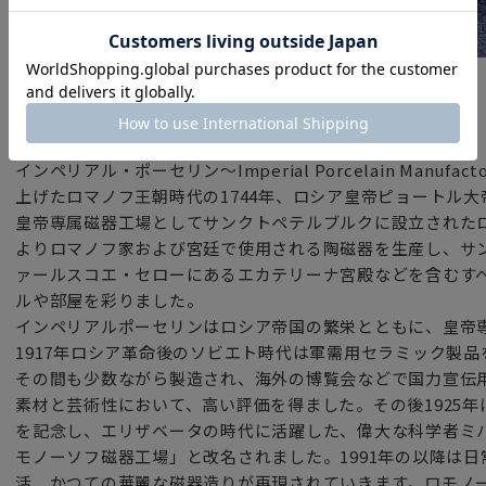
～ 華麗なる暮らし ロシアでのお茶の愉しみ方 ～
ロシアでのティータイムは
ブランド
ロシアンティーと呼ばれる独特な紅茶の飲み方でゆったりと
インペリアル・ポーセリン（ロシア）
ストレートの紅茶であるがゆえにその繊細な色や香りを愉し
ポットやカップの形状が工夫されています。
インペリアル・ポーセリン～Imperial Porcelain Manu
上げたロマノフ王朝時代の1744年、ロシア皇帝ピョートル
また、英国風のティータイムに欠かせない
皇帝専属磁器工場としてサンクトペテルブルクに設立された
ティーカップ＆ソーサー＆ケーキ皿のトリオに加えて
よりロマノフ家および宮廷で使用される陶磁器を生産し、サ
ロシアンティーには日本の豆皿に似たジャム皿が加わります
ァールスコエ・セローにあるエカテリーナ宮殿などを含むす
ジャムやハチミツをお茶うけとして食べながら
ルや部屋を彩りました。
ストレートの紅茶をいただきます。
インペリアルポーセリンはロシア帝国の繁栄とともに、皇帝
1917年ロシア革命後のソビエト時代は軍需用セラミック製
ロシアには、地理的にも民族的にも
その間も少数ながら製造され、海外の博覧会などで国力宣伝
ヨーロッパ・アジアが融合した文化があるとされています。
素材と芸術性において、高い評価を得ました。その後1925年
ロシア正教会の鐘楼をデザンしたシリーズには
を記念し、エリザベータの時代に活躍した、偉大な科学者ミ
独特の絵柄や形がありロシアらしさが見事に感じられます。
モノーソフ磁器工場」と改名されました。1991年の以降は
活、かつての華麗な磁器造りが再現されていきます。ロモノ