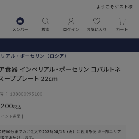
ようこそゲスト様
メンバー
検索
ログイン
お気に入り
カート
ペリアル・ポーセリン（ロシア）
ア食器 インペリアル・ポーセリン コバルトネ
 スーププレート 22cm
号
138800995100
,200
税込
ポイント進呈 ]
2時00分
までのご注文で
2026/08/18（火）
に
佐川急便 ※一部エリア
業者
でお届けします。