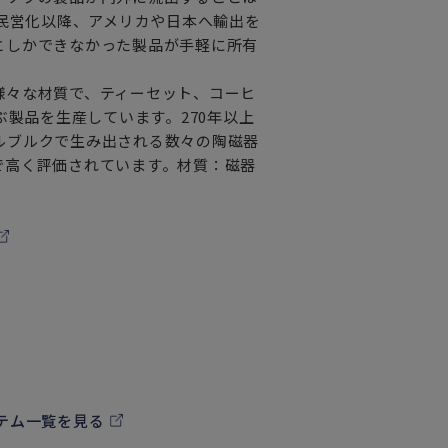
ケーキと共に
の民営化以降、アメリカや日本へ輸出を
史に
としかできなかった製品が手軽に所有
様々な材質で、ティーセット、コーヒ
ぶ製品を生産しています。270年以上
す。
ルブルクで生み出される数々の陶磁器
で高く評価されています。材質：磁器
テム一覧を見る