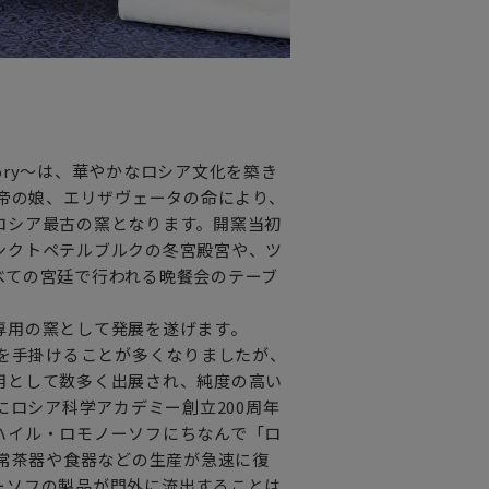
愉しみます。
めるように
factory～は、華やかなロシア文化を築き
大帝の娘、エリザヴェータの命により、
ロシア最古の窯となります。開窯当初
ンクトペテルブルクの冬宮殿宮や、ツ
。
べての宮廷で行われる晩餐会のテーブ
専用の窯として発展を遂げます。
品を手掛けることが多くなりましたが、
用として数多く出展され、純度の高い
にロシア科学アカデミー創立200周年
ハイル・ロモノーソフにちなんで「ロ
日常茶器や食器などの生産が急速に復
ーソフの製品が門外に流出することは