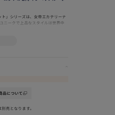
ット」シリーズは、女帝エカテリーナ
のユニークで上品なスタイルは世界中
会にてグランプリを受賞しました。
ーセリンを代表するパターンとして世界
商品について
は別売となります。
手による