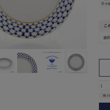
大
こ
残り