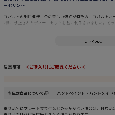
ーセリン～
コバルトの網目模様に金の美しい装飾が特徴の「コバルトネ
2世に献上されたディナーセットを基に制作されました。そ
で高く評価されており、1958年にはブリュッセル万国博覧
1949年の発表より半世紀以上にわたり、インペリアル・ポ
中の人々に愛され続けています。
注意事項
※ご購入前にご確認ください※
ロマノフ王朝の絢爛。
他にはない優美で華麗な輝きを放ち続ける
ロシア最古の傑作磁器ブランド インペリアル・ポーセリン。
現在に至るまでとくに人気のシリーズが
陶磁器商品について
ハンドペイント・ハンドメイド
Anna Yatskevich アンナ・ヤツケヴィッチが生み出した
「COBALTNET コバルトネット」と
※商品名にプレート立て付などの表記がない場合は、付属品
Alexsei Vorobyevsky アレクセイ・ヴォロビエフスキーの
※商品の価格は実店舗と異なる場合があります。