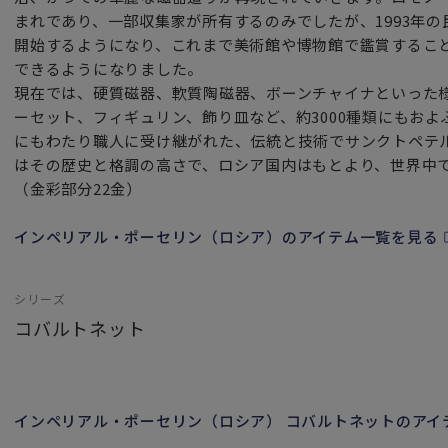
ふんだんに金彩で彩られたティーセット達で美味しいロシア
まれであり、一部収集家が所有するのみでしたが、1993年
西欧とは異なるルーツを持つ国・ロシアのお茶文化とその歴
開始するようになり、これまで美術館や博物館で鑑賞するこ
触れてみてはいかがでしょうか。
できるようになりました。
現在では、硬質磁器、軟質陶磁器、ボーンチャイナといった
存在感のあるおしゃれな雑貨（置物／オブジェ）としても
ーセット、フィギュリン、飾り皿など、約3000種類にもおよ
インテリア空間に上質で華やかな雰囲気をプラスしてくれま
にもわたり職人に受け継がれた、伝統と技術でサンクトペテ
はその歴史と格調の高さで、ロシア国内はもとより、世界中
（金彩部分22金）
インペリアル・ポーセリン（ロシア）のアイテム一覧を見る
シリーズ
コバルトネット
インペリアル・ポーセリン（ロシア） コバルトネットのアイ