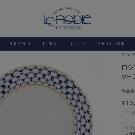
BRAND
ITEM
GIFT
FEATURE
イン
ロシ
ット
商品番
¥
13
[
132
本日
1
は別