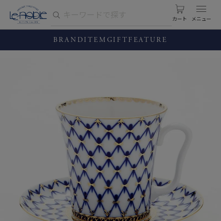
カート
BRAND
ITEM
GIFT
FEATURE