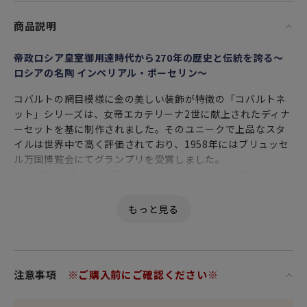
商品説明
帝政ロシア皇室御用達時代から270年の歴史と伝統を誇る～
ロシアの名陶 インペリアル・ポーセリン～
コバルトの網目模様に金の美しい装飾が特徴の「コバルトネ
ット」シリーズは、女帝エカテリーナ2世に献上されたディナ
ーセットを基に制作されました。そのユニークで上品なスタ
イルは世界中で高く評価されており、1958年にはブリュッセ
ル万国博覧会にてグランプリを受賞しました。
1949年の発表より半世紀以上にわたり、インペリアル・ポー
セリンを代表するパターンとして世界中の人々に愛され続け
ています。
ロマノフ王朝の絢爛。
注意事項
※ご購入前にご確認ください※
他にはない優美で華麗な輝きを放ち続ける
ロシア最古の傑作磁器ブランド インペリアル・ポーセリン。