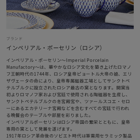
したヴォロビエフスキーが
早くから取り組み、最も得意としたモチーフは
ロシアの民俗を主題としたもの。
ロシアに古くから伝わる民話をもとにしつつ
それを大胆に再構築して詩的で幻想的な作風を確立し
ブランド
それが現在においても高く評価されています。
インペリアル・ポーセリン（ロシア）
インペリアル・ポーセリン～Imperial Porcelain
Manufactory～は、華やかなロシア文化を築き上げたロマノ
～ 華麗なる暮らし ロシアでのお茶の愉しみ方 ～
フ王朝時代の1744年、ロシア皇帝ピョートル大帝の娘、エリ
ロシアでのティータイムは
ザヴェータの命により、皇帝専属磁器工場としてサンクトペ
ロシアンティーと呼ばれる独特な紅茶の飲み方でゆったりと
テルブルクに設立されたロシア最古の窯となります。開窯当
愉しみます。
初よりロマノフ家および宮廷で使用される陶磁器を生産し、
ストレートの紅茶であるがゆえにその繊細な色や香りを愉し
サンクトペテルブルクの冬宮殿宮や、ツァールスコエ・セロ
めるように
ーにあるエカテリーナ宮殿などを含むすべての宮廷で行われ
ポットやカップの形状が工夫されています。
る晩餐会のテーブルや部屋を彩りました。
インペリアルポーセリンはロシア帝国の繁栄とともに、皇帝
また、英国風のティータイムに欠かせない
専用の窯として発展を遂げます。
ティーカップ＆ソーサー＆ケーキ皿のトリオに加えて
1917年ロシア革命後のソビエト時代は軍需用セラミック製品
ロシアンティーには日本の豆皿に似たジャム皿が加わります。