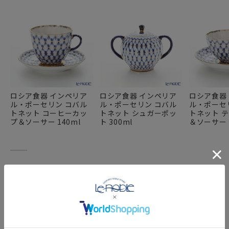
ロシア食器 インペリア
ロシア食器 インペリア
ロシア食器
ル・ポーセリン コバル
ル・ポーセリン コバル
ル・ポーセ
トネット コーヒーカッ
トネット シュガーポッ
トネット 
プ＆ソーサー 140ml
ト 300ml
＆ソーサー 
FEATURE
特集