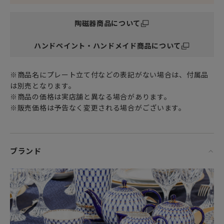
現在に至るまでとくに人気のシリーズが
陶磁器商品について
Anna Yatskevich アンナ・ヤツケヴィッチが生み出した
「COBALTNET コバルトネット」と
ハンドペイント・ハンドメイド商品について
Alexsei Vorobyevsky アレクセイ・ヴォロビエフスキーの手
による
ロシアの風俗を巧みに織り込んだ作品達。
※商品名にプレート立て付などの表記がない場合は、付属品
は別売となります。
ソ連時代には磁器の絵付けや造形において
※商品の価格は実店舗と異なる場合があります。
たいへん才能のある芸術家たちも多く現れました。
※販売価格は予告なく変更される場合がございます。
なかでもペインターの中では
ヤツケヴィッチとヴォロビエフスキーの名前を外すことはで
きません。
ブランド
ヤツケヴィッチがペインターとしての能力が高く評価されて
いたことは
ナチス・ドイツとの戦いに勝利した記念に制作された花入れ
の
装飾を任されていることからもよくわかります。
一方、1920年代半ばからペインターとしてのキャリアを開始