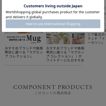
ロマノフ王
シア最古の
ランド「イ
ーセリン」
おすすめブランドや価格
おすすめブランドや価格
帯別に選べる「マグカッ
帯別に選べる「マグカッ
プ コレクション」
プ コレクション」｜ホ
ワイトデーにもおすすめ
COMPONENT PRODUCTS
このセットの構成商品