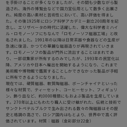
を手掛けることが多くなりましたが、その間も少数ながら製
ジャムやハチミツをお茶うけとして食べながら
造され、海外の博覧会などで国力宣伝用として数多く出展さ
ストレートの紅茶をいただきます。
れ、純度の高い素材と芸術性において、高い評価を得まし
た。その後1925年にロシア科学アカデミー創立200周年を記
ロシアには、地理的にも民族的にも
念し、エリザベータの時代に活躍した、偉大な科学者ミハイ
ヨーロッパ・アジアが融合した文化があるとされています。
ル・ロモノーソフにちなんで「ロモノーソフ磁器工場」と改
ロシア正教会の鐘楼をデザンしたシリーズには
名されました。1991年の以降は日常茶器や食器などの生産が
独特の絵柄や形がありロシアらしさが見事に感じられます。
急速に復活、かつての華麗な磁器造りが再現されていきま
す。ロモノーソフの製品が門外に流出することはまれであ
ふんだんに金彩で彩られたティーセット達で美味しいロシア
り、一部収集家が所有するのみでしたが、1993年の民営化以
ケーキと共に
降、アメリカや日本へ輸出を開始するようになり、これまで
西欧とは異なるルーツを持つ国・ロシアのお茶文化とその歴
美術館や博物館で鑑賞することしかできなかった製品が手軽
史に
に所有できるようになりました。
触れてみてはいかがでしょうか。
現在では、硬質磁器、軟質陶磁器、ボーンチャイナといった
様々な材質で、ティーセット、コーヒーセット、フィギュリ
存在感のあるおしゃれな雑貨（置物／オブジェ）としても
ン、飾り皿など、約3000種類にもおよぶ製品を生産していま
インテリア空間に上質で華やかな雰囲気をプラスしてくれま
す。270年以上にもわたり職人に受け継がれた、伝統と技術で
す。
サンクトペテルブルクで生み出される数々の陶磁器はその歴
史と格調の高さで、ロシア国内はもとより、世界中で高く評
価されています。材質：磁器（金彩部分22金）