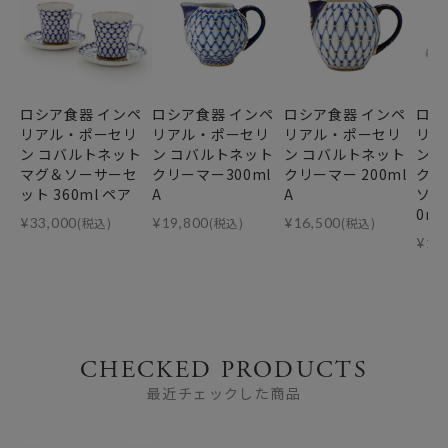
ロシア食器 インペ
ロシア食器 インペ
ロシア食器 インペ
ロシ
リアル・ポーセリ
リアル・ポーセリ
リアル・ポーセリ
リア
ン コバルトネット
ン コバルトネット
ン コバルトネット
ン 
マグ＆ソーサーセ
クリーマー300ml
クリーマー 200ml
クネ
ット 360ml ペア
A
A
ソー
0ml
¥
33,000
(税込)
¥
19,800
(税込)
¥
16,500
(税込)
¥
14
CHECKED PRODUCTS
最近チェックした商品