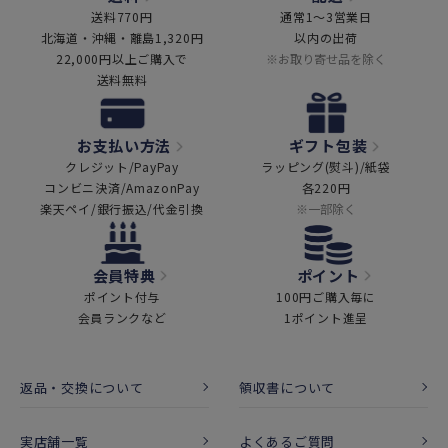
送料770円
通常1～3営業日
北海道・沖縄・離島1,320円
以内の出荷
22,000円以上ご購入で
※お取り寄せ品を除く
送料無料
お支払い方法
ギフト包装
クレジット/PayPay
ラッピング(熨斗)/紙袋
コンビニ決済/AmazonPay
各220円
楽天ペイ/銀行振込/代金引換
※一部除く
会員特典
ポイント
ポイント付与
100円ご購入毎に
会員ランクなど
1ポイント進呈
返品・交換について
領収書について
実店舗一覧
よくあるご質問