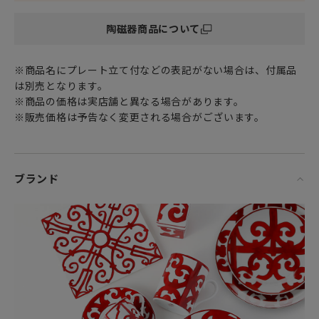
特別な記念日の心を込めた上品な贈り物や
陶磁器商品について
お祝いのギフトやプレゼントとしてだけでなく
頑張った自分へのご褒美としても最適です。
※商品名にプレート立て付などの表記がない場合は、付属品
フランスらしいエレガントさと高級感に加え、「エルメス」
は別売となります。
ならではのデザインセンスを用いた
※商品の価格は実店舗と異なる場合があります。
特別な日のディナーや二人きりのティータイムをお楽しみい
※販売価格は予告なく変更される場合がございます。
ただけるテーブルウェアコレクション。
世界有数のハイブランド「エルメス」の素敵な食器達に囲ま
れて寛ぐ時間はまさに至福のひとときです。
ブランド