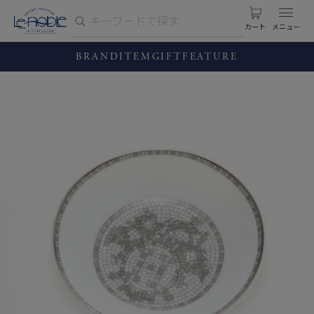
カート
BRAND
ITEM
GIFT
FEATURE