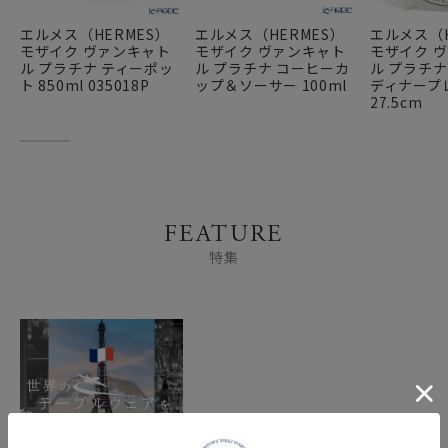
エルメス（HERMES）
エルメス（HERMES）
エルメス（H
モザイク ヴァンキャト
モザイク ヴァンキャト
モザイク 
ル プラチナ ティーポッ
ル プラチナ コーヒーカ
ル プラチナ
ト 850ml 035018P
ップ＆ソーサー 100ml
ディナープ
27.5cm
FEATURE
特集