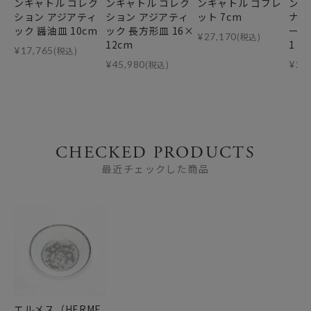
ンキャトル コレク
ンキャトル コレク
ンキャトル ゴブレ
ンキ
ション アジアティ
ション アジアティ
ット 7cm
ナ 
ック 醤油皿 10cm
ック 長方形皿 16×
ート）
¥
27,170
(税込)
12cm
1
¥
17,765
(税込)
¥
45,980
(税込)
¥
20
CHECKED PRODUCTS
最近チェックした商品
エルメス（HERME