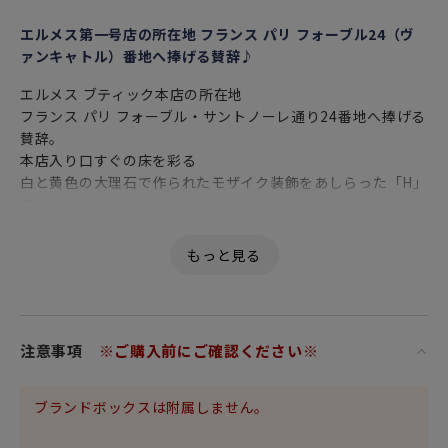
エルメス第一号店の所在地 フランス パリ フォーブル24（ヴ
ァンキャトル）番地へ捧げる賛辞♪
エルメス ブティック本店の所在地
フランス パリ フォーブル・サントノーレ通り24番地へ捧げる
賛辞。
本店入り口すぐの床を彩る
白と黄色の大理石で作られたモザイク装飾をあしらった「H」
のマーク。
色と光が奏でるリズミカルなモチーフが
マットグレートーンにブリリアントプラチナでデザインされ
ています。
ヴァンキャトルとは、フランス語で24の意味。
おもてなしにもぴったりの食器は
注意事項
※ご購入前にご確認ください※
存在感のある置物（オブジェ）としても
パリのエスプリに溢れた至福のひと時を味わえます。
ブランドボックスは附属しません。
女性・男性にかかわらず、日頃お世話になっている方、大切
な方へ