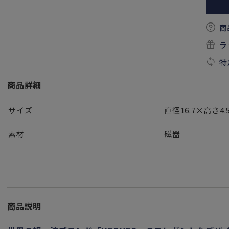
商
ラ
特
商品詳細
サイズ
直径16.7×高さ4.
素材
磁器
商品説明