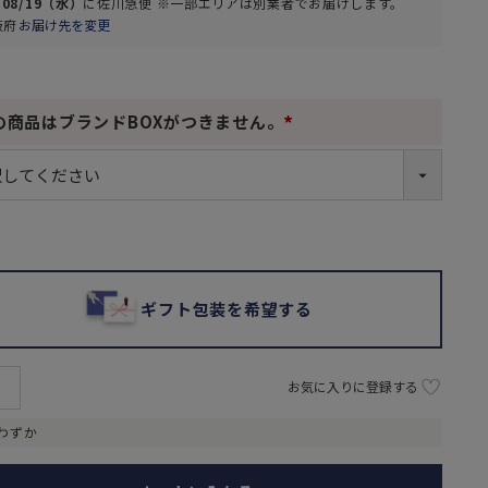
/08/19（水）
に
佐川急便 ※一部エリアは別業者
でお届けします。
阪府
お届け先を変更
の商品はブランドBOXがつきません。
(
必
須
)
ギフト包装を希望する
お気に入りに登録する
わずか