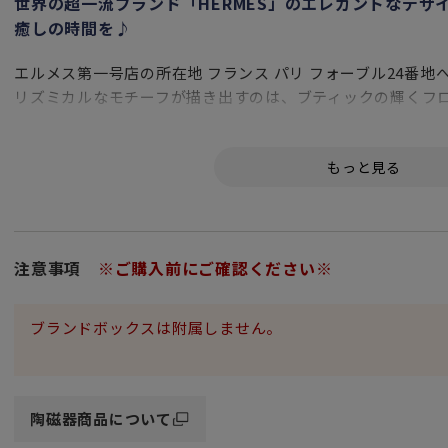
世界の超一流ブランド「HERMES」のエレガントなデザ
癒しの時間を♪
エルメス第一号店の所在地 フランス パリ フォーブル24番地
リズミカルなモチーフが描き出すのは、ブティックの輝くフ
ヴァンキャトルとは、フランス語で24の意味。
女性・男性にかかわらず、日頃お世話になっている方、大切
特別な記念日に心を込めた上品な贈り物、お祝いのギフトや
頑張った自分へのご褒美としても最適です。
フランスらしいエレガントさと高級感に加え、「エルメス」
注意事項
※ご購入前にご確認ください※
特別な日のディナーや二人きりのティータイムをお楽しみい
ン。
ブランドボックスは附属しません。
世界有数のハイブランド「エルメス」の素敵な食器達に囲ま
です。
陶磁器商品について