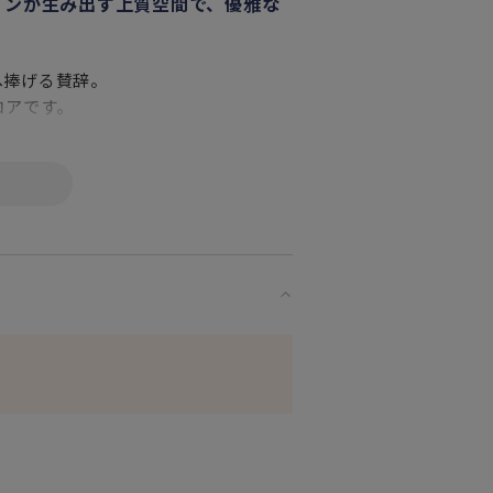
インが生み出す上質空間で、優雅な
へ捧げる賛辞。
ロアです。
な方へ
プレゼントとしてだけでなく
ならではのデザインセンスを用いた
ただけるテーブルウェアコレクショ
れて寛ぐ時間はまさに至福のひととき