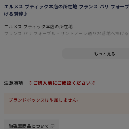
エルメス ブティック本店の所在地 フランス パリ フォー
げる賛辞♪
エルメス ブティック本店の所在地
フランス パリ フォーブル・サントノーレ通り24番地へ捧げ
本店入り口すぐの床を彩る
白と黄色の大理石で作られたモザイク装飾をあしらった「H
色と光が奏でるリズミカルなモチーフが
マットグレートーンにブリリアントプラチナでデザインされ
ヴァンキャトルとは、フランス語で24の意味。
おもてなしにもぴったりの食器は
注意事項
※ご購入前にご確認ください※
存在感のある置物（オブジェ）としても
パリのエスプリに溢れた至福のひと時を味わえます。
ブランドボックスは附属しません。
女性・男性にかかわらず、日頃お世話になっている方、大切
特別な記念日の心を込めた上品な贈り物や
お祝いのギフトやプレゼントとしてだけでなく
陶磁器商品について