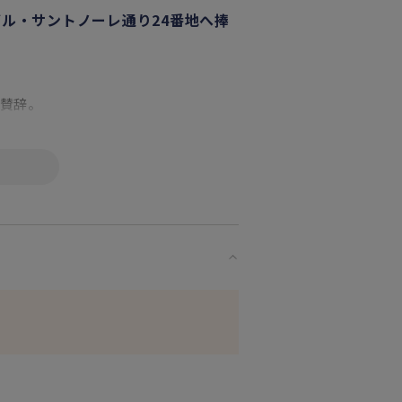
ブル・サントノーレ通り24番地へ捧
る賛辞。
」のマーク。
ています。
な方へ