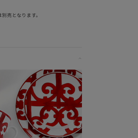
は別売となります。
ならではのデザインセンスを用いた
ただけるテーブルウェアコレクショ
れて寛ぐ時間はまさに至福のひととき