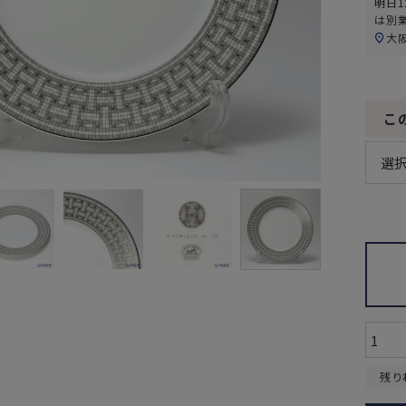
明日
1
は別
大
こ
残り