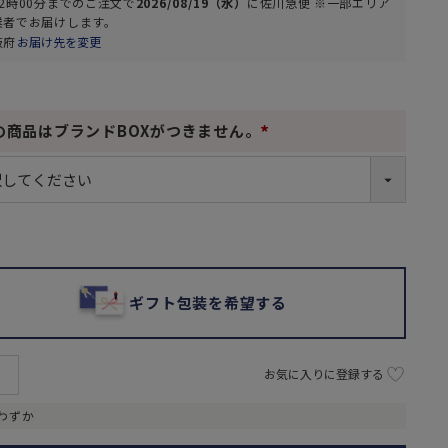
2時00分
までのご注文で
2026/08/19（水）
に
佐川急便 ※一部エリア
業者
でお届けします。
阪府
お届け先を変更
の商品はブランドBOXがつきません。
(
必
須
)
ギフト包装を希望する
お気に入りに登録する
わずか