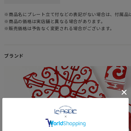
頑張った自分へのご褒美としても最適です。
※商品名にプレート立て付などの表記がない場合は、付属品
フランスらしいエレガントさと高級感に加え、「エルメス」
※商品の価格は実店舗と異なる場合があります。
特別な日のディナーや二人きりのティータイムをお楽しみい
※販売価格は予告なく変更される場合がございます。
ン。
世界有数のハイブランド「エルメス」の素敵な食器達に囲ま
です。
ブランド