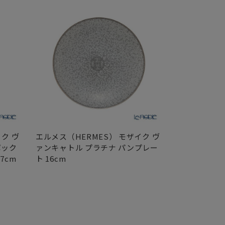
ク ヴ
エルメス（HERMES） モザイク ヴ
エルメス（HE
ボック
ァンキャトル プラチナ パンプレー
ァンキャトル
7cm
ト 16cm
ティック テ
ーサー付） 13