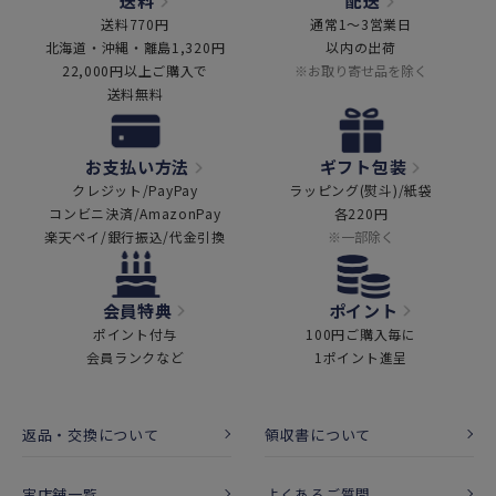
送料
配送
送料770円
通常1～3営業日
北海道・沖縄・離島1,320円
以内の出荷
22,000円以上ご購入で
※お取り寄せ品を除く
送料無料
お支払い方法
ギフト包装
クレジット/PayPay
ラッピング(熨斗)/紙袋
コンビニ決済/AmazonPay
各220円
楽天ペイ/銀行振込/代金引換
※一部除く
会員特典
ポイント
ポイント付与
100円ご購入毎に
会員ランクなど
1ポイント進呈
返品・交換について
領収書について
実店舗一覧
よくあるご質問