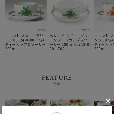
ヘレンド アポニーグリ
ヘレンド アポニーグリ
ヘレンド 
ーン 00724-0-00／724
ーン スープカップ＆ソ
ンジ 00724
ティーカップ＆ソーサー
ーサー 180ml 00718-0-
ティーカッ
200ml
00／702
200ml
FEATURE
特集