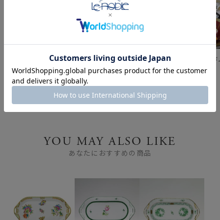
ヘレンドの定番「アポニ
ブランド食器を使って、
和のコーデ
ー」と「インドの華」｜
おうちでたのしむアフタ
実用にも映える上品な食
ヌーンティー ～お皿 ＆
器
カップ～
YOU MAY ALSO LIKE
あなたにおすすめの商品