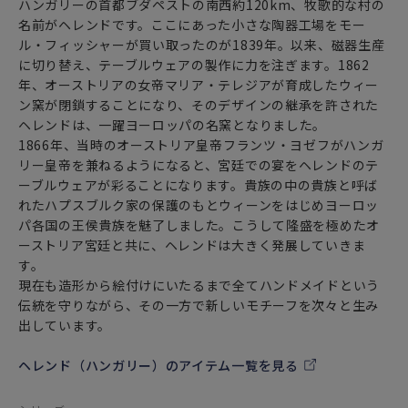
ハンガリーの首都ブダペストの南西約120km、牧歌的な村の
名前がヘレンドです。ここにあった小さな陶器工場をモー
ル・フィッシャーが買い取ったのが1839年。以来、磁器生産
に切り替え、テーブルウェアの製作に力を注ぎます。1862
年、オーストリアの女帝マリア・テレジアが育成したウィー
ン窯が閉鎖することになり、そのデザインの継承を許された
ヘレンドは、一躍ヨーロッパの名窯となりました。
1866年、当時のオーストリア皇帝フランツ・ヨゼフがハンガ
リー皇帝を兼ねるようになると、宮廷での宴をヘレンドのテ
ーブルウェアが彩ることになります。貴族の中の貴族と呼ば
れたハプスブルク家の保護のもとウィーンをはじめヨーロッ
パ各国の王侯貴族を魅了しました。こうして隆盛を極めたオ
ーストリア宮廷と共に、ヘレンドは大きく発展していきま
す。
現在も造形から絵付けにいたるまで全てハンドメイドという
伝統を守りながら、その一方で新しいモチーフを次々と生み
出しています。
ヘレンド（ハンガリー）のアイテム一覧を見る