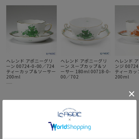
ヘレンド アポニーグリ
ヘレンド アポニーグリ
ヘレンド 
ーン 00724-0-00／724
ーン スープカップ＆ソ
ンジ 00724
ティーカップ＆ソーサー
ーサー 180ml 00718-0-
ティーカッ
200ml
00／702
200ml
FEATURE
特集