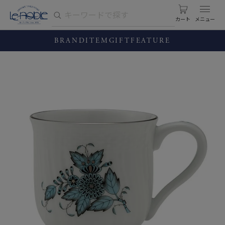
カート
BRAND
ITEM
GIFT
FEATURE