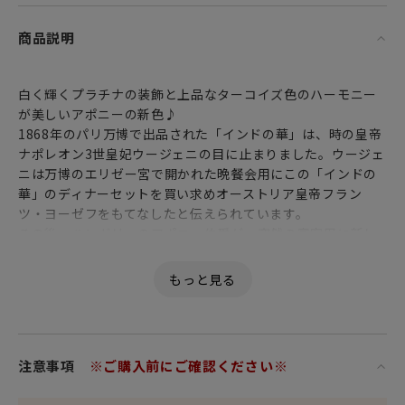
商品説明
白く輝くプラチナの装飾と上品なターコイズ色のハーモニー
が美しいアポニーの新色♪
1868年のパリ万博で出品された「インドの華」は、時の皇帝
ナポレオン3世皇妃ウージェニの目に止まりました。ウージェ
ニは万博のエリゼー宮で開かれた晩餐会用にこの「インドの
華」のディナーセットを買い求めオーストリア皇帝フラン
ツ・ヨーゼフをもてなしたと伝えられています。
その後、ハンガリーのアポニー伯爵が、突然の賓客用に新し
いディナーセットを注文した際、「インドの華」の文様をア
レンジした「アポニー」が創られました。その後アポニーパ
ターンは現代に至るまでヘレンドのもっとも人気のあるパタ
ーンとして世界中で愛されています。オリジナル「インドの
華」のモチーフにある東洋風の一輪の華が拡大されて中央に
配されたデザインにはグリーンに始まり、ピンク、ブラック、
注意事項
※ご購入前にご確認ください※
ブルー、ターコイズ、オレンジ、多彩色と豊富なカラーで彩
られています。