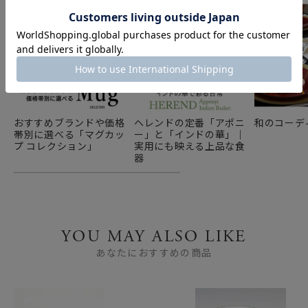
おすすめブランドや価格
ヘレンドの定番「アポニ
和のコーデ
帯別に選べる「マグカッ
ー」と「インドの華」｜
プ コレクション」
実用にも映える上品な食
器
YOU MAY ALSO LIKE
あなたにおすすめの商品