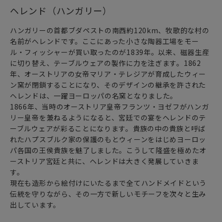
ヘレンド（ハンガリー）
ハンガリーの首都ブダペストの南西約120km、牧歌的な村の
名前がヘレンドです。ここにあった小さな陶器工場をモー
ル・フィッシャーが買い取ったのが1839年。以来、磁器生産
に切り替え、テーブルウェアの製作に力を注ぎます。1862
年、オーストリアの女帝マリア・テレジアが育成したウィー
ン窯が閉鎖することになり、そのデザインの継承を許された
ヘレンドは、一躍ヨーロッパの名窯となりました。
1866年、当時のオーストリア皇帝フランツ・ヨゼフがハンガ
リー皇帝を兼ねるようになると、宮廷での宴をヘレンドのテ
ーブルウェアが彩ることになります。貴族の中の貴族と呼ば
れたハプスブルク家の保護のもとウィーンをはじめヨーロッ
パ各国の王侯貴族を魅了しました。こうして隆盛を極めたオ
ーストリア宮廷と共に、ヘレンドは大きく発展していきま
す。
現在も造形から絵付けにいたるまで全てハンドメイドという
伝統を守りながら、その一方で新しいモチーフを次々と生み
出しています。