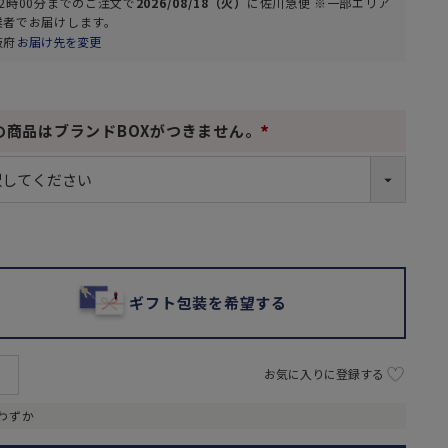
2時00分
までのご注文で
2026/08/18（火）
に
佐川急便 ※一部エリア
業者
でお届けします。
阪府
お届け先を変更
の商品はブランドBOXがつきません。
(
必
須
)
ギフト包装を希望する
お気に入りに登録する
わずか