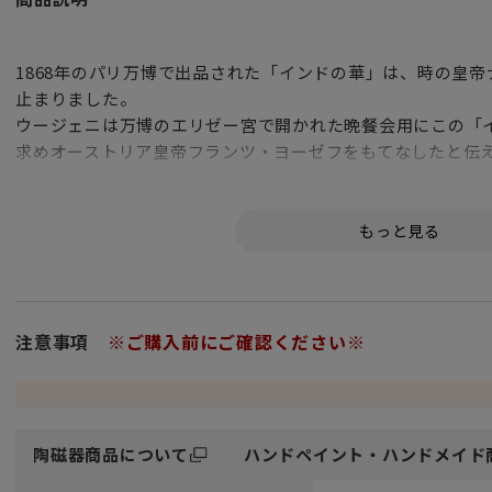
1868年のパリ万博で出品された「インドの華」は、時の皇
止まりました。
ウージェニは万博のエリゼー宮で開かれた晩餐会用にこの「
求めオーストリア皇帝フランツ・ヨーゼフをもてなしたと伝
その後、ハンガリーのアポニー伯爵が、突然の賓客用に新し
急いで作る必要があり、困ったヘレンドは「インドの華」の
版を創りました。
「アポニー」の誕生です。
アポニーパターンは現代に至るまでヘレンドのもっとも人気
ています。
注意事項
※ご購入前にご確認ください※
オリジナル「インドの華」のモチーフにある東洋風の一輪の
ンには、
グリーンに始まり、ピンク、ブラック、ブルー、ターコイズ
陶磁器商品について
ハンドペイント・ハンドメイド
彩られています。