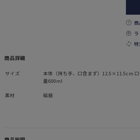
商
ラ
特
商品詳細
サイズ
本体（持ち手、口含まず）12.5×11.5cm 口
量600ml
素材
磁器
商品説明