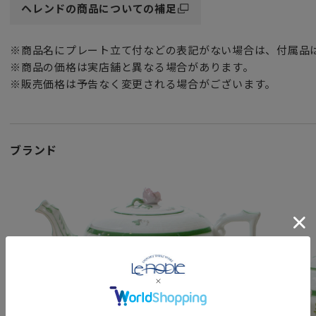
ヘレンドの商品についての補足
白磁をベースに堂々とした華モチーフ、そこに金彩が加わる
※商品名にプレート立て付などの表記がない場合は、付属品
上がっています。
※商品の価格は実店舗と異なる場合があります。
※販売価格は予告なく変更される場合がございます。
ブランド