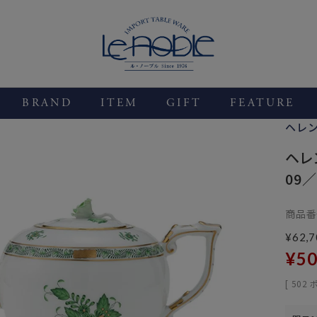
BRAND
ITEM
GIFT
FEATURE
ヘレ
ヘレン
09／
商品番
¥
62,7
¥
50
[
502