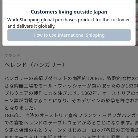
ブランド
ヘレンド（ハンガリー）
ハンガリーの首都ブダペストの南西約120km、牧歌的な村
さな陶器工場をモール・フィッシャーが買い取ったのが183
ブルウェアの製作に力を注ぎます。1862年、オーストリア
ーン窯が閉鎖することになり、そのデザインの継承を許され
となりました。
1866年、当時のオーストリア皇帝フランツ・ヨゼフがハン
での宴をヘレンドのテーブルウェアが彩ることになります。
ク家の保護のもとウィーンをはじめヨーロッパ各国の王侯貴
めたオーストリア宮廷と共に、ヘレンドは大きく発展してい