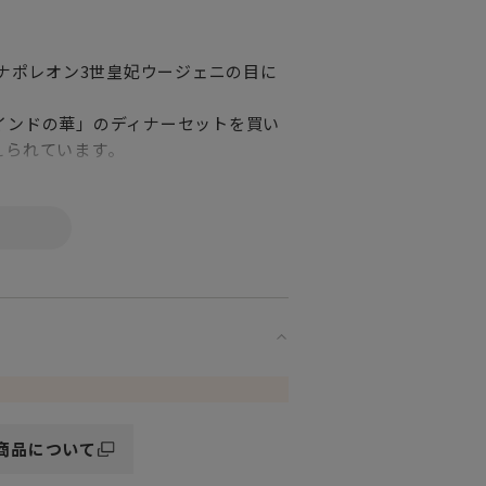
帝ナポレオン3世皇妃ウージェニの目に
インドの華」のディナーセットを買い
えられています。
いディナーセットを注文。
文様の一部を使ってアレンジした簡略
のあるパターンとして世界中で愛され
華が拡大されて中央に配されたデザイ
、オレンジ、多彩色と豊富なカラーで
商品について