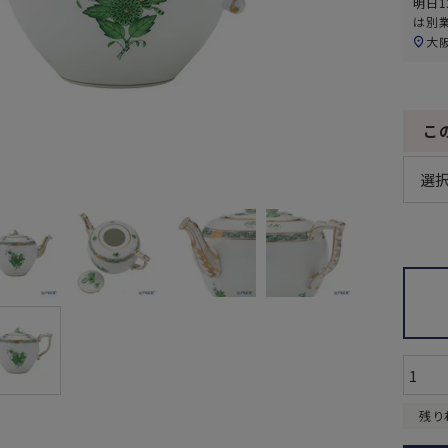
明日
1
は別
大
こ
残り