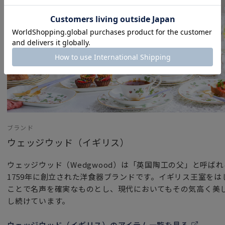
ブランド
ウェッジウッド（イギリス）
ウェッジウッド（Wedgwood）は「英国陶工の父」と呼ば
1759年に創立された洋食器ブランドです。イギリス王室を
ことで名声を確実なものとし、現代においてもその気高く美
し続けています。
ウェッジウッド（イギリス）のアイテム一覧を見る