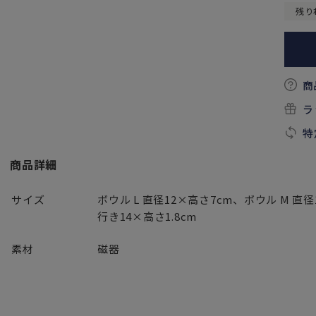
残り
商
ラ
特
商品詳細
サイズ
ボウル L 直径12×高さ7cm、ボウル M 直
行き14×高さ1.8cm
素材
磁器