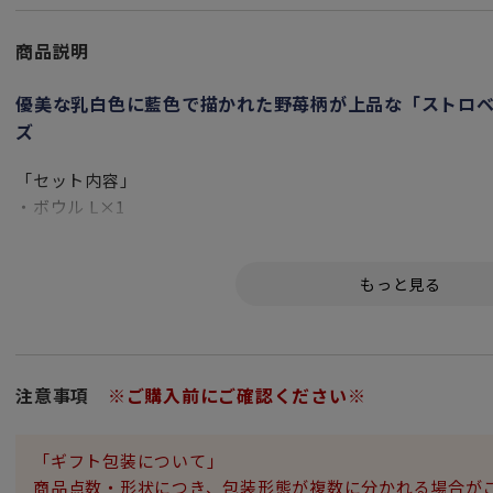
商品説明
優美な乳白色に藍色で描かれた野苺柄が上品な「ストロベ
ズ
「セット内容」
・ボウル L×1
・ボウルM×1
・スモールプレート×2
内側にもふんだんに絵柄を配した愛らしいデザインと、控え
ペア茶碗と、スモールプレートの組み合わせは、毎日の食卓
答品としておすすめです。
ファイン ボーン チャイナの優美な乳白色に藍色で描かれた野
ム インディゴ」シリーズ。日本の食事様式にふさわしいシェ
注意事項
※ご購入前にご確認ください※
で、ニュアンスのある細やかな浮き彫り模様が、丹精こめた
「ギフト包装について」
商品点数・形状につき、包装形態が複数に分かれる場合が