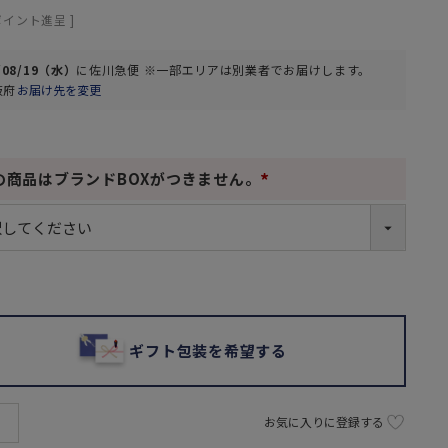
ポイント進呈 ]
/08/19（水）
に
佐川急便 ※一部エリアは別業者
でお届けします。
阪府
お届け先を変更
の商品はブランドBOXがつきません。
(
必
須
)
ギフト包装を希望する
お気に入りに登録する