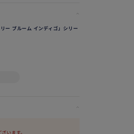
リー ブルーム インディゴ」シリー
めな絵柄ですっきりとしたデザインの
で使え、ご結婚祝いや大切な方への贈
苺柄が上品な「ストロベリー ブルー
イプや深さにまでこだわった使い心地
お料理をより美味しく演出します。
ございます。