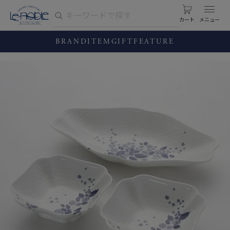
カート
BRAND
ITEM
GIFT
FEATURE