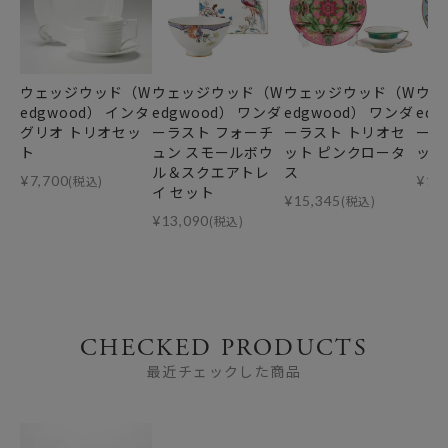
ウェッジウッド（W
ウェッジウッド（W
ウェッジウッド（W
ウェ
edgwood） インタ
edgwood） ワンダ
edgwood） ワンダ
ed
グリオ トリオセッ
ーラスト フォーチ
ーラスト トリオセ
ーラ
ト
ュン スモールボウ
ット ピンクロータ
ット
ル＆スクエアトレ
ス
¥
7,700
(税込)
¥
15
イ セット
¥
15,345
(税込)
¥
13,090
(税込)
CHECKED PRODUCTS
最近チェックした商品