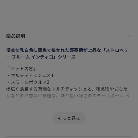
商品説明
優美な乳白色に藍色で描かれた野苺柄が上品な「ストロベリ
ー ブルーム インディゴ」シリーズ
「セット内容」
・マルチディッシュ×1
・スモールボウル×2
幅広く活躍する万能なマルチディッシュと、和え物やおひた
しなどのお惣菜に最適な、ほど良い深さのスモールボール ペ
アのセットは、日々の食卓で、さらには大切な方への贈答品
としておすすめです。
ファイン ボーン チャイナの優美な乳白色に藍色で描かれた野
苺柄が上品な「ストロベリー ブルーム インディゴ」シリー
ズ。日本の食事様式にふさわしいシェイプや深さにまでこだ
わった使い心地で、ニュアンスのある細やかな浮き彫り模様