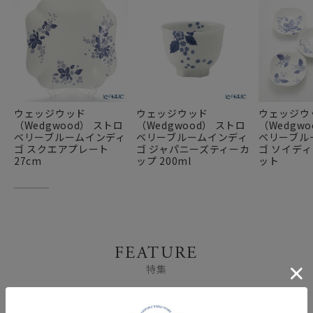
ウェッジウッド
ウェッジウッド
ウェッジウ
（Wedgwood） ストロ
（Wedgwood） ストロ
（Wedgw
ベリーブルームインディ
ベリーブルームインディ
ベリーブル
ゴ スクエアプレート
ゴ ジャパニーズティーカ
ゴ ソイディ
27cm
ップ 200ml
ット
FEATURE
特集