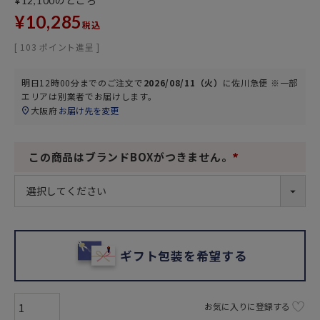
のところ
¥
12,100
¥
10,285
税込
[
103
ポイント進呈 ]
明日
12時00分
までのご注文で
2026/08/11（火）
に
佐川急便 ※一部
エリアは別業者
でお届けします。
大阪府
お届け先を変更
この商品はブランドBOXがつきません。
(
必
須
)
ギフト包装を希望する
お気に入りに登録する