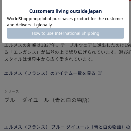
ブランド
エルメス（フランス）
フランスを代表する超一流ブランド「HERMES」。エレガ
雅な癒しの時間をお過ごし下さい。
エルメスの創業は1837年。テーブルウェアに進出したのは1
る「エレガンス」が磁器の上で繰り広げられています。遊び
スタイルは世界中から広く愛されています。
エルメス（フランス）のアイテム一覧を見る
シリーズ
ブルー ダイユール（青と白の物語）
エルメス（フランス） ブルー ダイユール（青と白の物語）