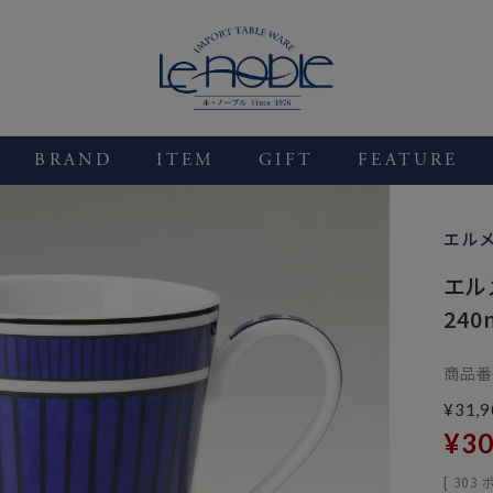
BRAND
ITEM
GIFT
FEATURE
エル
エル
240
商品番
¥
31,9
¥
30
[
303