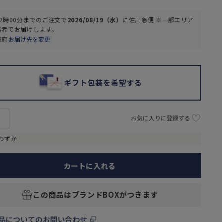
2時00分
までのご注文で
2026/08/19（水）
に
佐川急便 ※一部エリア
業者
でお届けします。
阪府
お届け先を変更
ギフト包装を希望する
お気に入りに登録する
わずか
カートに入れる
この商品はブランドBOXがつきます
品についてのお問い合わせ