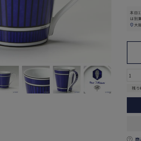
本日
1
は別
大
残り
商