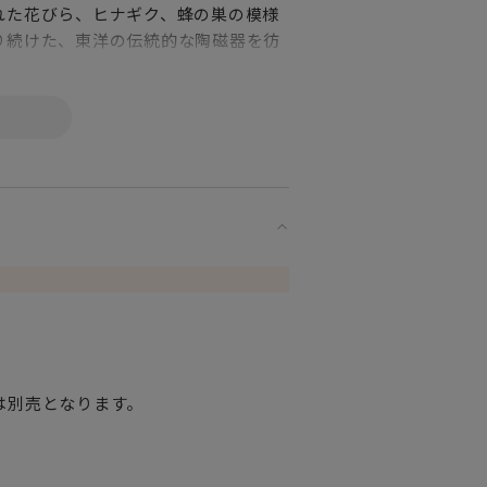
れた花びら、ヒナギク、蜂の巣の模様
り続けた、東洋の伝統的な陶磁器を彷
にも違和感なく、すんなり馴染む注目
は別売となります。