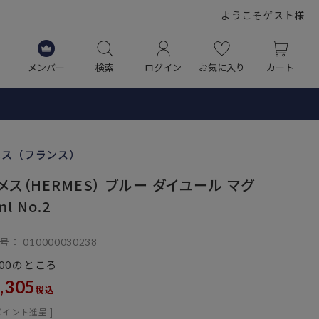
ようこそゲスト様
メンバー
検索
ログイン
お気に入り
カート
メス（フランス）
メス（HERMES） ブルー ダイユール マグ
ml No.2
号
010000030238
のところ
00
,305
税込
ポイント進呈 ]