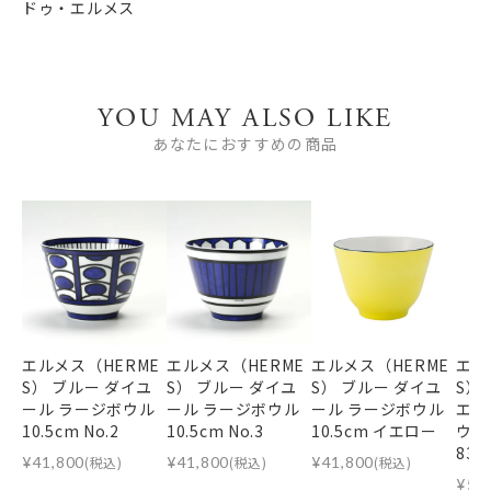
ドゥ・エルメス
YOU MAY ALSO LIKE
あなたにおすすめの商品
エルメス（HERME
エルメス（HERME
エルメス（HERME
エル
S） ブルー ダイユ
S） ブルー ダイユ
S） ブルー ダイユ
S）
ール ラージボウル
ール ラージボウル
ール ラージボウル
エル
10.5cm No.2
10.5cm No.3
10.5cm イエロー
ウル 
83P
¥
41,800
(税込)
¥
41,800
(税込)
¥
41,800
(税込)
¥
55