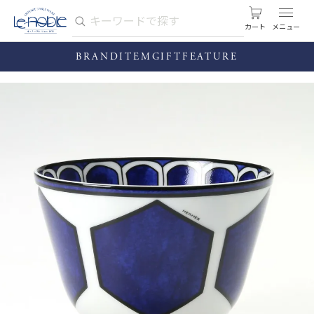
カート
BRAND
ITEM
GIFT
FEATURE