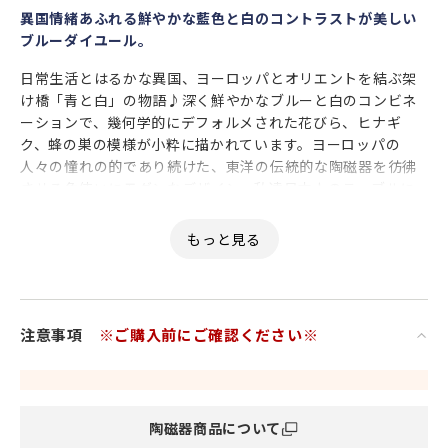
異国情緒あふれる鮮やかな藍色と白のコントラストが美しい
ブルーダイユール。
日常生活とはるかな異国、ヨーロッパとオリエントを結ぶ架
け橋「青と白」の物語♪深く鮮やかなブルーと白のコンビネ
ーションで、幾何学的にデフォルメされた花びら、ヒナギ
ク、蜂の巣の模様が小粋に描かれています。ヨーロッパの
人々の憧れの的であり続けた、東洋の伝統的な陶磁器を彷彿
させる色使いにモダンなデザイン。私達日本人のテーブルに
も違和感なく、すんなり馴染む注目の和シリーズです。
注意事項
※ご購入前にご確認ください※
陶磁器商品について