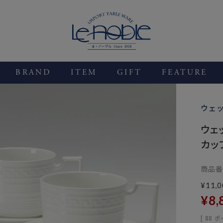
BRAND
ITEM
GIFT
FEATURE
ウェ
ウェ
カッ
商品番
¥
11,0
¥
8,
[
88
ポ