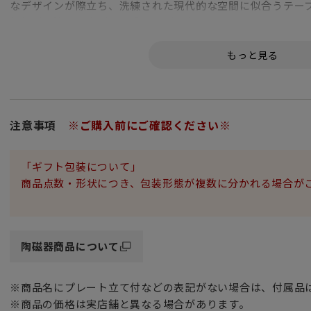
なデザインが際立ち、洗練された現代的な空間に似合うテー
新生活を迎える方が多い季節など、白いキャンバスにも例え
る食器として最適です。ブライダルギフトにもおすすめです
注意事項
※ご購入前にご確認ください※
「ギフト包装について」
商品点数・形状につき、包装形態が複数に分かれる場合が
陶磁器商品について
※商品名にプレート立て付などの表記がない場合は、付属品
※商品の価格は実店舗と異なる場合があります。