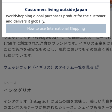
ブランド
ウェッジウッド（イギリス）
ウェッジウッド（Wedgwood）は「英国陶工の父」と呼ば
1759年に創立された洋食器ブランドです。イギリス王室を
ことで名声を確実なものとし、現代においてもその気高く美
し続けています。
ウェッジウッド（イギリス）のアイテム一覧を見る
シリーズ
インタグリオ
インタグリオ（Intaglio）は凹凸の凹を意味し、美しい乳
のエンボスモチーフが施されたシリーズ。シェイプもモチー