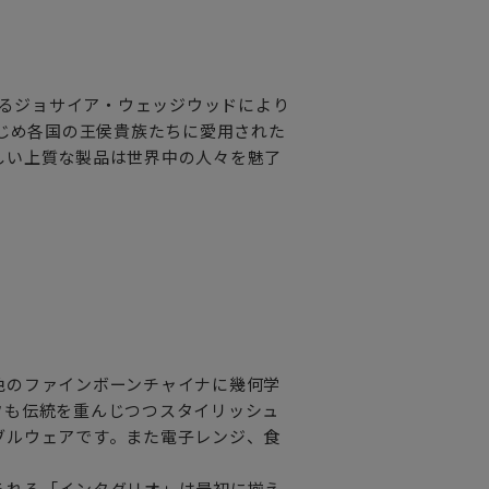
れるジョサイア・ウェッジウッドにより
はじめ各国の王侯貴族たちに愛用された
しい上質な製品は世界中の人々を魅了
白色のファインボーンチャイナに幾何学
フも伝統を重んじつつスタイリッシュ
ブルウェアです。また電子レンジ、食
られる「インタグリオ」は最初に揃え