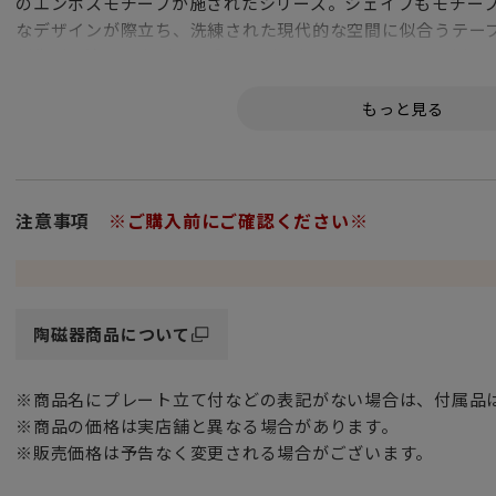
のエンボスモチーフが施されたシリーズ。シェイプもモチー
なデザインが際立ち、洗練された現代的な空間に似合うテー
新生活を迎える方が多い季節など、白いキャンバスにも例え
る食器として最適です。ブライダルギフトにもおすすめです
注意事項
※ご購入前にご確認ください※
陶磁器商品について
※商品名にプレート立て付などの表記がない場合は、付属品
※商品の価格は実店舗と異なる場合があります。
※販売価格は予告なく変更される場合がございます。