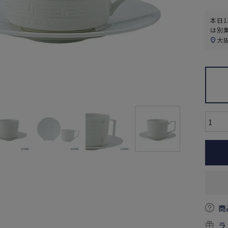
本日
1
は別
大
商
ラ