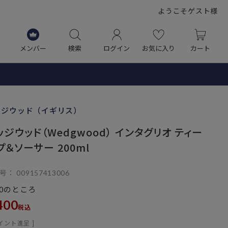
ようこそゲスト様
メンバー
検索
ログイン
お気に入り
カート
ッジウッド（イギリス）
ッジウッド（Wedgwood） インタグリオ ティー
プ＆ソーサー 200ml
号
009157413006
のところ
0
400
税込
イント進呈 ]