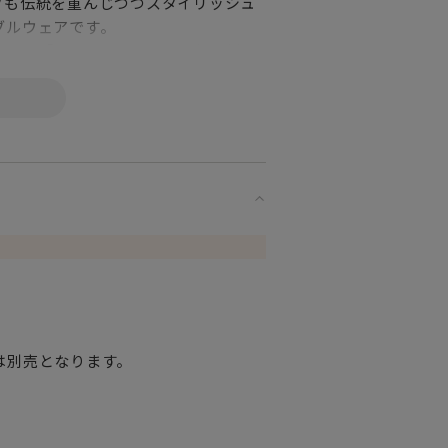
フも伝統を重んじつつスタイリッシュ
ブルウェアです。
られる「インタグリオ」は最初に揃え
。
は別売となります。