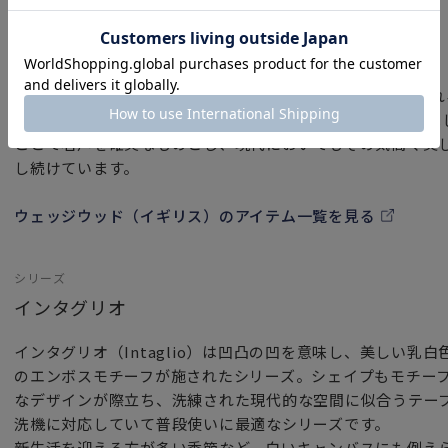
ブランド
ウェッジウッド（イギリス）
ウェッジウッド（Wedgwood）は「英国陶工の父」と呼ば
1759年に創立された洋食器ブランドです。イギリス王室を
ことで名声を確実なものとし、現代においてもその気高く美
し続けています。
ウェッジウッド（イギリス）のアイテム一覧を見る
シリーズ
インタグリオ
インタグリオ（Intaglio）は凹凸の凹を意味し、美しい乳
のエンボスモチーフが施されたシリーズ。シェイプもモチー
なデザインが際立ち、洗練された現代的な空間に似合うテー
洗機に対応していて普段使いに最適なシリーズです。
新生活を迎える方が多い季節など、白いキャンバスにも例え