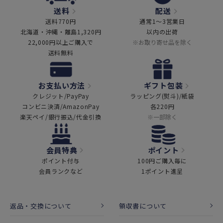
送料
配送
送料770円
通常1～3営業日
北海道・沖縄・離島1,320円
以内の出荷
22,000円以上ご購入で
※お取り寄せ品を除く
送料無料
お支払い方法
ギフト包装
クレジット/PayPay
ラッピング(熨斗)/紙袋
コンビニ決済/AmazonPay
各220円
楽天ペイ/銀行振込/代金引換
※一部除く
会員特典
ポイント
ポイント付与
100円ご購入毎に
会員ランクなど
1ポイント進呈
返品・交換について
領収書について