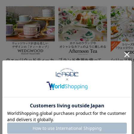
ウェッジウッドティーカ
ブランド食器を使って、
シリーズ別
ップコレクション
おうちでたのしむアフタ
ェッジウッ
ヌーンティー ～お皿 ＆
世界
カップ～
COMPONENT PRODUCTS
このセットの構成商品