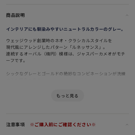
商品説明
インテリアにも馴染みやすいニュートラルカラーのグレー。
ウェッジウッド創業時のネオ・クラシカルスタイルを
現代風にアレンジしたパターン「ルネッサンス」。
連続するオーバル（楕円）模様は、ジャスパーカメオがモチ
ーフです。
シックなグレーとゴールドの絶妙なコンビネーションが洗練
された印象を与え
和洋中どんなお料理にもマッチします。
グレーのアイテムのみを使ったシックで落ち着いたコーディ
ネートはもちろん
差し色に同じシリーズのブルーやレッドと組み合わせてアレ
ンジを楽しむことも出来ます。
注意事項
※ご購入前にご確認ください※
優れた透光性と強度、美しい白色が特徴の
高級食器の代名詞 ファイン ボーン チャイナ（Fine Bone