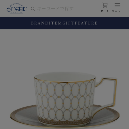
カート
BRAND
ITEM
GIFT
FEATURE