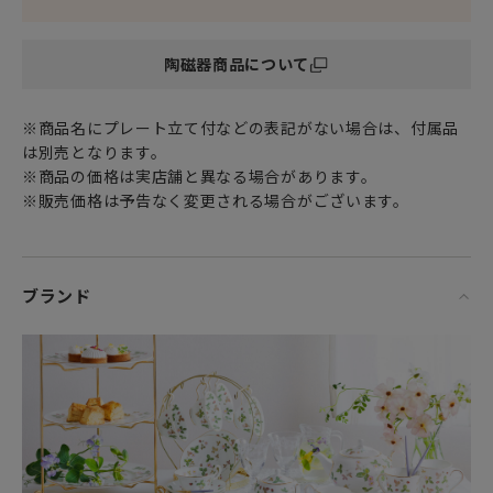
china）製です。
陶磁器商品について
スタイリッシュな「1759シェイプ」のティーカップは
2009年にウェッジウッド社の創立250周年を記念して発表さ
れたモデル。
※商品名にプレート立て付などの表記がない場合は、付属品
直線的なラインのボティと四角形の取っ手部分が特徴です。
は別売となります。
1759はウェッジウッド社の創立された年。
※商品の価格は実店舗と異なる場合があります。
金彩で飾られたクラシカルな四角形の取っ手はエレガントな
※販売価格は予告なく変更される場合がございます。
印象ですが
実際に使ってみるとグリップ感もよく
程良い持ちやすさで実用的なティーカップ＆ソーサーです。
ブランド
ウェッジウッドらしいエレガントなテーブルウェアは
いつものテーブルコーディネートを一層華やかにし
ひときわラグジュアリーなひとときを演出してくれるでしょ
う。
女性・男性にかかわらず、日頃お世話になっている方、大切
な方へ
特別な記念日に心を込めた上品な贈り物、お祝いのギフトや