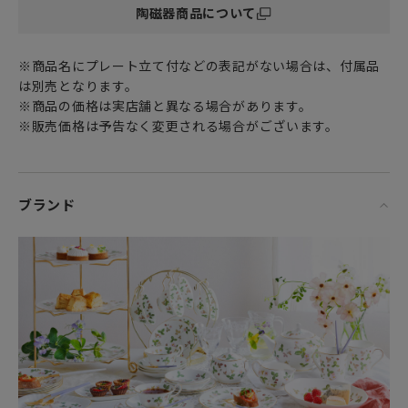
陶磁器商品について
優れた透光性と強度、美しい白色が特徴の
高級食器の代名詞 ファイン ボーン チャイナ（Fine Bone
china）製です。
※商品名にプレート立て付などの表記がない場合は、付属品
は別売となります。
ワンプレートとしても使えるディナープレート 27cm は
※商品の価格は実店舗と異なる場合があります。
夕食のメインディッシュ用としてだけでなく
※販売価格は予告なく変更される場合がございます。
朝食のパンをのせたりするのにもちょうどいい大きさです。
ウェッジウッドらしいエレガントなテーブルウェアは
いつものテーブルコーディネートを一層華やかにし
ブランド
ひときわラグジュアリーなひとときを演出してくれるでしょ
う。
女性・男性にかかわらず、日頃お世話になっている方、大切
な方へ
特別な記念日に心を込めた上品な贈り物、お祝いのギフトや
プレゼントとしてだけでなく
頑張った自分へのご褒美としても最適です。