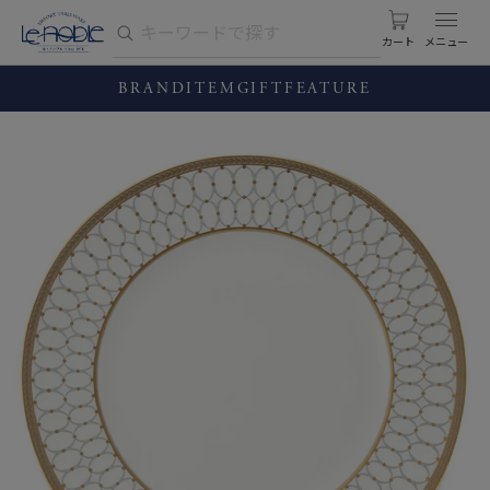
カート
BRAND
ITEM
GIFT
FEATURE