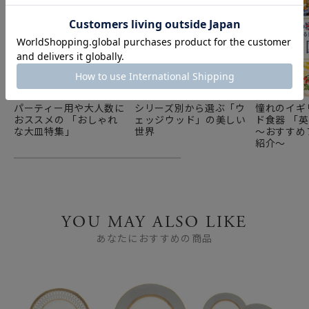
パーティー用や大人数に
シリーズ別から選ぶ「ウ
憧れのイギ
おススメの 「おしゃれ
ェッジウッド」の美しい
ド食器 「
な大皿特集」
世界
～おすすめ
紹介～
YOU MAY ALSO LIKE
あなたにおすすめの商品