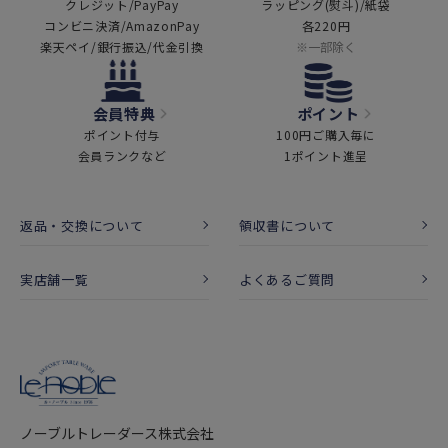
クレジット/PayPay
ラッピング(熨斗)/紙袋
コンビニ決済/AmazonPay
各220円
楽天ペイ/銀行振込/代金引換
※一部除く
会員特典
ポイント
ポイント付与
100円ご購入毎に
会員ランクなど
1ポイント進呈
返品・交換について
領収書について
実店舗一覧
よくあるご質問
ノーブルトレーダース株式会社