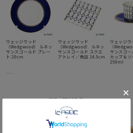
ウェッジウッド
ウェッジウッド
ウェッジウ
（Wedgwood） ルネッ
（Wedgwood） ルネッ
（Wedgw
サンスゴールド プレー
サンスゴールド スクエ
サンスゴー
ト 20cm
アトレイ／角皿 14.5cm
カップ＆ソ
250ml
FEATURE
特集