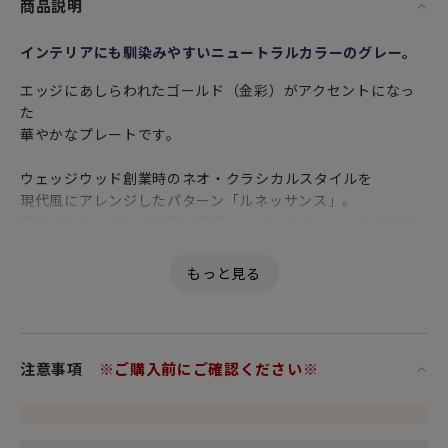
商品説明
インテリアにも馴染みやすいニュートラルカラーのグレー。
エッジにあしらわれたゴールド（金彩）がアクセントになっ
た
華やかなプレートです。
ウェッジウッド創業時のネオ・クラシカルスタイルを
現代風にアレンジしたパターン「ルネッサンス」。
連続するオーバル（楕円）模様は、ジャスパーカメオがモチ
ーフです。
シックなグレーとゴールドの絶妙なコンビネーションが洗練
された印象を与え
和洋中どんなお料理にもマッチします。
グレーのアイテムのみを使ったシックで落ち着いたコーディ
注意事項
※ご購入前にご確認ください※
ネートはもちろん
差し色に同じシリーズのブルーやレッドと組み合わせてアレ
ンジを楽しむことも出来ます。