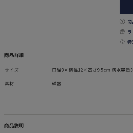
商
ラ
特
商品詳細
サイズ
口径9×横幅12×高さ9.5cm 満水容量37
素材
磁器
商品説明