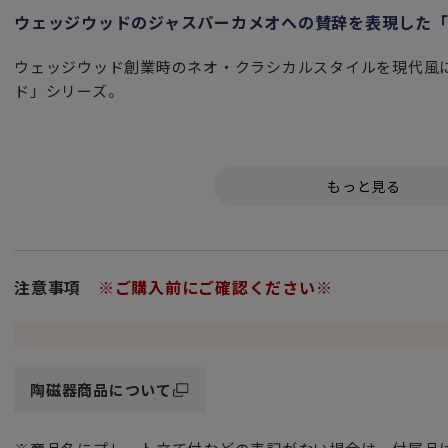
ウェッジウッドのジャスパーカメオへの賛辞を表現した
ウェッジウッド創業時のネオ・クラシカルスタイルを現代風
ド」シリーズ。
連続する楕円模様は、長い間愛されてきたウェッジウッドなら
オがモチーフとなっており、シックなブルーとゴールドのカ
モダンなデザインです。
ウェッジウッドらしいエレガントなテーブルウェアは、いつ
やかにし、ひときわラグジュアリーなひとときを演出してく
注意事項
※ご購入前にご確認ください※
マグのシェイプは、2009年にウェッジウッド創業250周年
さが特徴の1759シェイプです。
「ご使用上の注意」
陶磁器商品について
こちらの商品は金彩が使用されておりますため、電子レンジ
用いただけません。予めご了承下さいませ。