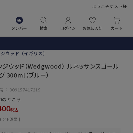
ようこそゲスト様
メンバー
検索
ログイン
お気に入り
カート
ッジウッド（イギリス）
ッジウッド（Wedgwood） ルネッサンスゴール
グ 300ml（ブルー）
号
009157417215
のところ
0
400
税込
イント進呈 ]