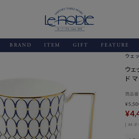
BRAND
ITEM
GIFT
FEATURE
ウェ
ウェ
ド マ
商品番
¥
5,50
¥
4,
[
44
ポ