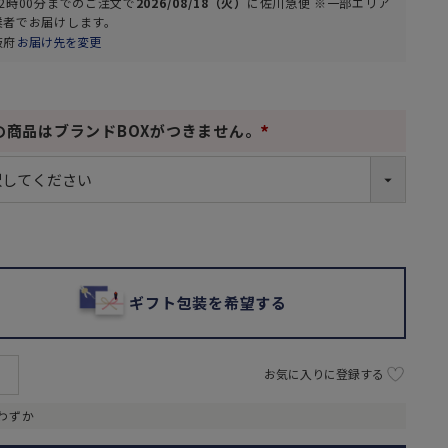
2時00分
までのご注文で
2026/08/18（火）
に
佐川急便 ※一部エリア
業者
でお届けします。
阪府
お届け先を変更
の商品はブランドBOXがつきません。
(
必
須
)
ギフト包装を希望する
お気に入りに登録する
わずか