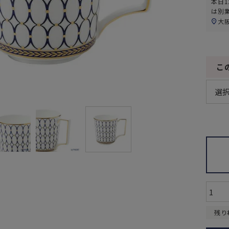
本日
1
は別
大
こ
残り