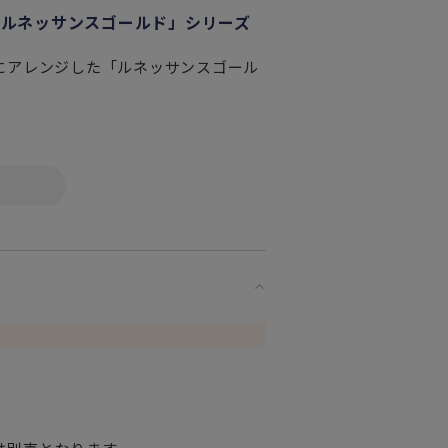
「ルネッサンスゴールド」シリーズ
にアレンジした「ルネッサンスゴール
ではの繊細な装飾のジャスパー カメ
ラーコンビネーションがクラシック＆
ものテーブルコーディネートを一層華
れるでしょう。
を記念して開発され、安定した持ちやす
・オーブン・食器洗い乾燥機にはご使