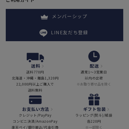
メンバーシップ
LINE友だち登録
送料
配送
送料770円
通常1～3営業日
北海道・沖縄・離島1,320円
以内の出荷
22,000円以上ご購入で
※お取り寄せ品を除く
送料無料
お支払い方法
ギフト包装
クレジット/PayPay
ラッピング(熨斗)/紙袋
コンビニ決済/AmazonPay
各220円
楽天ペイ/銀行振込/代金引換
※一部除く