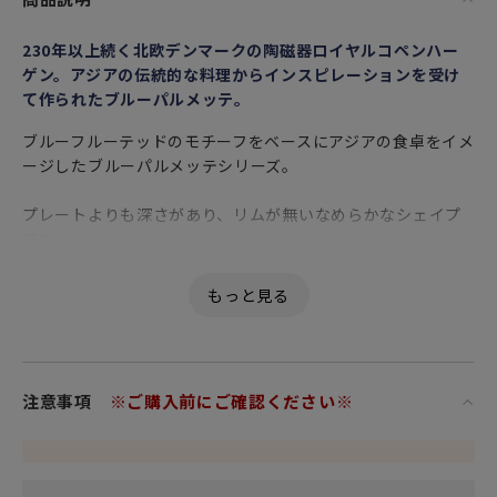
230年以上続く北欧デンマークの陶磁器ロイヤルコペンハー
ゲン。アジアの伝統的な料理からインスピレーションを受け
て作られたブルーパルメッテ。
ブルーフルーテッドのモチーフをベースにアジアの食卓をイメ
ージしたブルーパルメッテシリーズ。
プレートよりも深さがあり、リムが無いなめらかなシェイプ
です。
高温で焼成された丈夫な磁器製で、白磁は青みを帯びた透明
感があります。表面は縄目を模したレリーフ加工。紺色で描
かれた模様は全て熟練した職人による手書きで、1点1点異な
った表情を楽しめます。
注意事項
※ご購入前にご確認ください※
取り皿用の銘々皿やパン皿として使いやすいプレートです。
絵付けの上から釉薬をかけて焼くアンダーグレイズ技法のた
め食洗器にも使えます。プレゼントとしても使えるボックス
付きです。