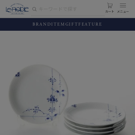
カート
BRAND
ITEM
GIFT
FEATURE