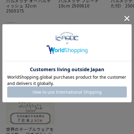
パルメッテ オーバルデ
パルメッテ プレート
パルメッテ
ィッシュ 32cm
10cm 2500610
た付） 250
2500375
FEATURE
特集
世界のテーブルウェアを