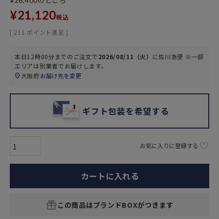
のところ
¥
26,400
¥
21,120
税込
[
211
ポイント進呈 ]
本日
12時00分
までのご注文で
2026/08/11（火）
に
佐川急便 ※一部
エリアは別業者
でお届けします。
大阪府
お届け先を変更
ギフト包装を希望する
お気に入りに登録する
カートに入れる
この商品はブランドBOXがつきます