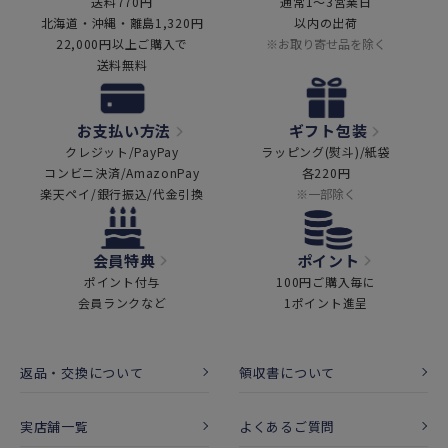
送料770円
通常1～3営業日
北海道・沖縄・離島1,320円
以内の出荷
22,000円以上ご購入で
※お取り寄せ品を除く
送料無料
お支払い方法
ギフト包装
クレジット/PayPay
ラッピング(熨斗)/紙袋
コンビニ決済/AmazonPay
各220円
楽天ペイ/銀行振込/代金引換
※一部除く
会員特典
ポイント
ポイント付与
100円ご購入毎に
会員ランクなど
1ポイント進呈
返品・交換について
領収書について
実店舗一覧
よくあるご質問