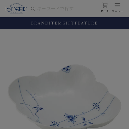
カート
BRAND
ITEM
GIFT
FEATURE