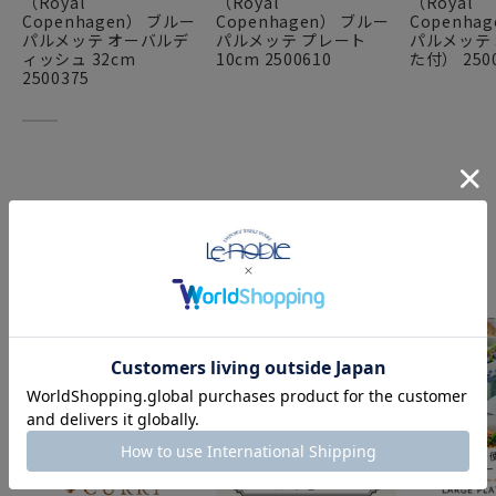
（Royal
（Royal
（Royal
Copenhagen） ブルー
Copenhagen） ブルー
Copenha
パルメッテ オーバルデ
パルメッテ プレート
パルメッテ
ィッシュ 32cm
10cm 2500610
た付） 250
2500375
FEATURE
特集