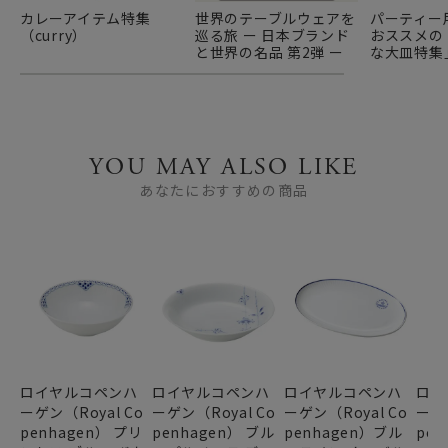
カレーアイテム特集
世界のテーブルウェアを
パーティー
（curry）
巡る旅 ー 日本ブランド
おススメの
と世界の名品 第2弾 ー
な大皿特集
YOU MAY ALSO LIKE
あなたにおすすめの商品
ロイヤルコペンハ
ロイヤルコペンハ
ロイヤルコペンハ
ロイ
ーゲン（Royal Co
ーゲン（Royal Co
ーゲン（Royal Co
ーゲン
penhagen） プリ
penhagen） ブル
penhagen）ブル
pen