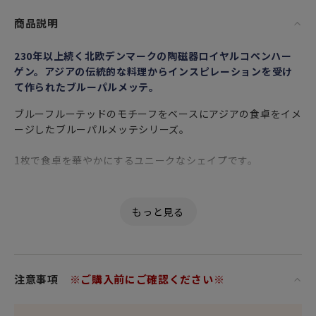
商品説明
230年以上続く北欧デンマークの陶磁器ロイヤルコペンハー
ゲン。アジアの伝統的な料理からインスピレーションを受け
て作られたブルーパルメッテ。
ブルーフルーテッドのモチーフをベースにアジアの食卓をイメ
ージしたブルーパルメッテシリーズ。
1枚で食卓を華やかにするユニークなシェイプです。
高温で焼成された丈夫な磁器製で、白磁は青みを帯びた透明
感があります。表面は縄目を模したレリーフ加工。紺色で描
かれた模様は全て熟練した職人による手書きで、1点1点異な
った表情を楽しめます。
深めのプレートなので、煮物やソースたっぷりのお料理の盛
注意事項
※ご購入前にご確認ください※
り付けにも最適。絵付けの上から釉薬をかけて焼くアンダー
グレイズ技法のため食洗器にも使えます。プレゼントとして
も使えるボックス付きです。