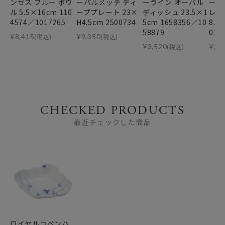
ンセス ブルー ボウ
ーパルメッテ ディ
ーライン オーバル
ー 
ル 5.5×16cm 110
ーププレート 23×
ディッシュ 23.5×1
レイ
4574／1017265
H4.5cm 2500734
5cm 1658356／10
8.5
58879
017
¥
8,415
(税込)
¥
9,350
(税込)
¥
3,520
(税込)
¥
22
CHECKED PRODUCTS
最近チェックした商品
ロイヤルコペンハ