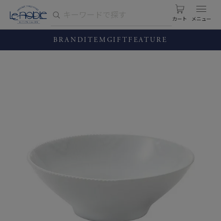
カート
BRAND
ITEM
GIFT
FEATURE