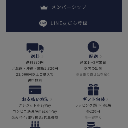
メンバーシップ
LINE友だち登録
送料
配送
送料770円
通常1～3営業日
北海道・沖縄・離島1,320円
以内の出荷
22,000円以上ご購入で
※お取り寄せ品を除く
送料無料
お支払い方法
ギフト包装
クレジット/PayPay
ラッピング(熨斗)/紙袋
コンビニ決済/AmazonPay
各220円
楽天ペイ/銀行振込/代金引換
※一部除く