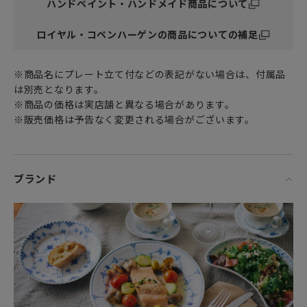
ハンドペイント・ハンドメイド商品について
おもてなしにもぴったりの上品で優雅なシリアルボウルは
ブルーエレメンツや、伝統的なブルーフルーテッド シリーズ
ロイヤル・コペンハーゲンの商品についての補足
等
他のテーブルウェアとも相性の良いアイテムです。
※商品名にプレート立て付などの表記がない場合は、付属品
サラダボウルとしてはもちろん、スープボウルやデザートボ
は別売となります。
ウル、フルーツボウルとして
※商品の価格は実店舗と異なる場合があります。
朝食から夕食までシーンを選ばず毎日活躍してくれる万能ア
※販売価格は予告なく変更される場合がございます。
イテムです。
女性・男性にかかわらず、日頃お世話になっている方、大切
な方へ
ブランド
ご結婚の引出物や特別な記念日の心を込めた上品な贈り物
お祝いのギフトやプレゼントとしてだけでなく
頑張った自分へのご褒美としても最適です。
※こちらの商品は、電子レンジ、食洗機に対応しておりま
す。