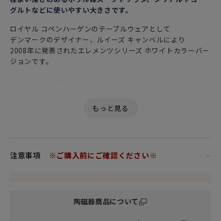
グルトなどに使いやすい大きさです。
ロイヤル コペンハーゲンのテーブルウェアとして
デンマークのデザイナー、ルイーズ キャンベルにより
2008年に発表されたエレメンツシリーズ ホワイトカラーバー
ジョンです。
こちらの白い食器は、いつものテーブルコーディネートを一
層華やかにし
ひときわラグジュアリーなひとときを演出してくれるでしょ
う。
和食器との相性もよく、ナチュラルなおうちカフェコーデも
似合うので
注意事項
※ご購入前にご確認ください※
様々な雰囲気をその時の気分に合わせて自由に楽しめます。
個性豊かで魅力あふれるロイヤルコペンハーゲンのテーブル
ウェアコレクション。
陶磁器商品について
お気に入りの食器で優雅なティータイムをぜひお過ごしくだ
さい。