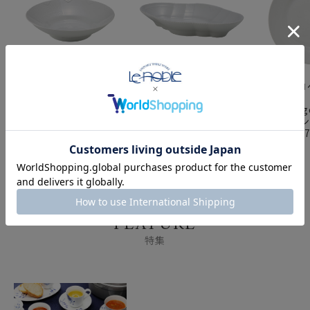
ロイヤルコペンハーゲン
ロイヤルコペンハーゲン
ロイヤルコ
（Royal
（Royal
（Royal
Copenhagen） ホワイ
Copenhagen） ホワイ
Copenha
ト エレメンツ プレート
ト エレメンツ オーバル
ト エレメン
（ディープ） 24cm
ディッシュ 23cm
21cm 259
2597604／1017495
2597353／1017489
1017497
FEATURE
特集