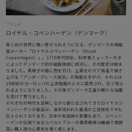
「エレメンツ（ELEMENTS）」シリーズは、ロイヤルコペン
ハーゲンの新しいテーブルウェアとして、伝統あるパターン
や磁器のデザインを受け継ぎ、華やかに誕生しました。
ブランド
2008年デンマークのプロダクトデザイナー「ルイーズ キャン
ロイヤル・コペンハーゲン（デンマーク）
ベル」とコラボレートしたシリーズです。過去の伝統と未来
のデザインが融合した斬新なデザインが目を惹きます。ロイ
青と白の世界に吸い寄せられそうになる、デンマークの陶磁
ヤルコペンハーゲンの至宝ともいえるデザインの数々から傑
器メーカー「ロイヤルコペンハーゲン（Royal
出したディテールが用いられており、フローラダニカシリー
Copenhagen）」。1770年代初め、科学者ミューラーの手
ズの縁に見られる模様や、最もクラシックかつ有名なフルー
によってデンマーク初の磁器焼成に成功し、その歴史は始ま
テッドシリーズのレース模様などがデザインされているもの
りました。素焼きの器に色を付け、上薬をかけて高温で焼き
もあります。
上げる「アンダーグレース技法」の陶器を手がけ、それらは
19世紀のヨーロッパの上流階級の人々に愛用され、広く知ら
れるようになりました。その後デンマーク王室の暖かな加護
を受けて育ちました。
それぞれの時代を反映しながら創り出されてきたロイヤルコ
ペンハーゲンの製品は、長年培われた最高の工芸技術で今も
伝えられております。日本の有田焼の影響もあり、コペンハ
ーゲンの伝統であるコバルトブルーの唐草模様は繊細で格調
高い職人達の心意気を強く感じます。