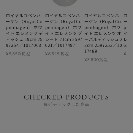
ロイヤルコペンハ
ロイヤルコペンハ
ロイヤルコペンハ
ロイ
ーゲン（Royal Co
ーゲン（Royal Co
ーゲン（Royal Co
ーゲン
penhagen） ホワ
penhagen） ホワ
penhagen） ホワ
pen
イト エレメンツ デ
イト エレメンツ プ
イト エレメンツ オ
イト
ィッシュ 19cm 25
レート 21cm 2597
ーバルディッシュ 2
レート
97354／1017068
621／1017497
3cm 2597353／10
625
17489
¥
9,350
(税込)
¥
6,545
(税込)
¥
6,
¥
8,800
(税込)
CHECKED PRODUCTS
最近チェックした商品