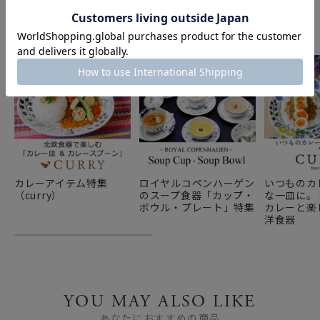
特集
カレーアイテム特集
ロイヤルコペンハーゲン
いつものカ
（curry）
のスープ食器「カップ・
な一皿に。
ボウル・プレート」特集
カレーと楽
洋食器
YOU MAY ALSO LIKE
あなたにおすすめの商品