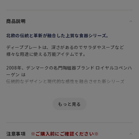
商品説明
北欧の伝統と革新が融合した上質な食器シリーズ。
ディーププレートは、深さがあるのでサラダやスープなど
様々な用途に使える万能アイテムです。
2008年、デンマークの名門陶磁器ブランド ロイヤルコペンハ
ーゲン は
伝統的なデザインと現代的な感性を融合させた新シリーズ
「エレメンツ」。
その中でも「エレメンツ ホワイト」は、ピュアな白磁に繊細
な装飾を施した
シンプルでありながら洗練された美しさを持つテーブルウェ
アです。
「おすすめポイント」
注意事項
※ご購入前にご確認ください※
■伝統と革新の融合