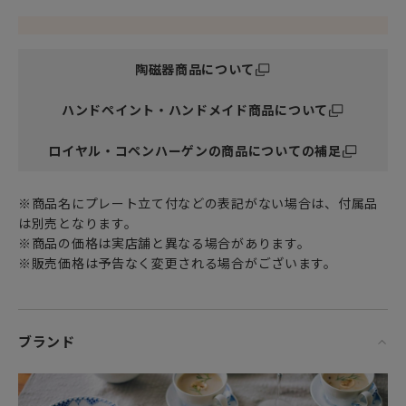
デンマークのデザイナー
Louise Campbell ／ ルイーズ・キャンベル氏とのコラボレ
ーションにより
陶磁器商品について
伝統的なモチーフを現代的に再解釈したデザインが特徴で
す。
ハンドペイント・ハンドメイド商品について
彼女は、革新的なデザインでデンマークデザイン界をリード
するデザイナーの一人。
コンテンポラリー・デザインを代表するクリエーターの一人
ロイヤル・コペンハーゲンの商品についての補足
として
多くのブランドの家具やプロダクト、デンマーク省庁のデザ
※商品名にプレート立て付などの表記がない場合は、付属品
インを手掛け
は別売となります。
近年ロイヤルコペンハーゲンのテーブルウェアをデザインし
※商品の価格は実店舗と異なる場合があります。
ています。
※販売価格は予告なく変更される場合がございます。
■多様なラインナップ
用途に応じた豊富なアイテムを取り揃えています。
ブランド
■高い実用性
すべてのアイテムが電子レンジ・食洗機対応で
日常使いから特別なシーンまで幅広く活躍します。