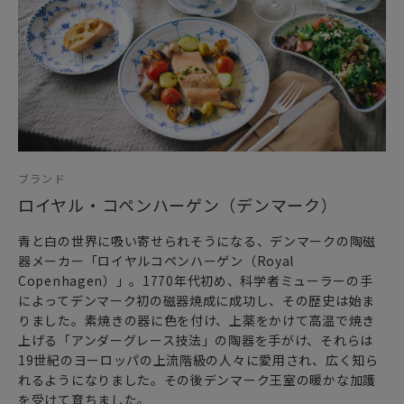
■コーディネートの自由度：同シリーズの「ブルーエレメン
ツ」や
伝統的な「ブルーフルーテッド」シリーズとの組み合わせも
楽しめ
テーブルコーディネートの幅がますます広がります。
■ギフトにも最適
「エレメンツ ホワイト」は
ブランド
結婚祝い、引き出物、内祝いなどの贈り物としても喜ばれる
上質なアイテムです。
ロイヤル・コペンハーゲン（デンマーク）
青と白の世界に吸い寄せられそうになる、デンマークの陶磁
器メーカー「ロイヤルコペンハーゲン（Royal
Copenhagen）」。1770年代初め、科学者ミューラーの手
によってデンマーク初の磁器焼成に成功し、その歴史は始ま
りました。素焼きの器に色を付け、上薬をかけて高温で焼き
上げる「アンダーグレース技法」の陶器を手がけ、それらは
19世紀のヨーロッパの上流階級の人々に愛用され、広く知ら
れるようになりました。その後デンマーク王室の暖かな加護
を受けて育ちました。