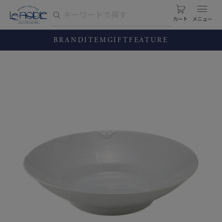
カート
BRAND
ITEM
GIFT
FEATURE