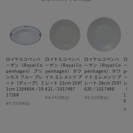
ロイヤルコペンハ
ロイヤルコペンハ
ロイヤルコペンハ
ロイ
ーゲン（Royal Co
ーゲン（Royal Co
ーゲン（Royal Co
ーゲン
penhagen） プリ
penhagen） ホワ
penhagen） ホワ
pen
ンセス ブルー プレ
イト エレメンツ プ
イト エレメンツ プ
ー 
ート（ディープ） 2
レート 21cm 2597
レート 26cm 2597
レイ
1cm 1104604／10
621／1017497
625／1017498
（デ
17268
110
¥
6,545
(税込)
¥
6,160
(税込)
6
¥
9,350
(税込)
¥
18