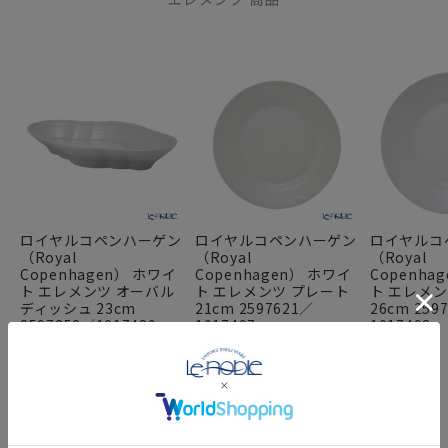
ロイヤルコペンハーゲン
ロイヤルコペンハーゲン
ロイヤルコ
（Royal
（Royal
（Royal
Copenhagen） ホワイ
Copenhagen） ホワイ
Copenha
ト エレメンツ オーバル
ト エレメンツ プレート
ト エレメン
ディッシュ 23cm
21cm 2597621／
26cm 259
2597353／1017489
1017497
1017498
FEATURE