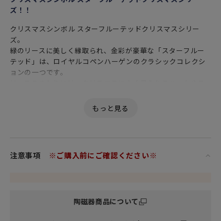
ズ！！
クリスマスシンボル スターフルーテッドクリスマスシリー
ズ。
緑のリースに美しく縁取られ、金彩が豪華な「スターフルー
テッド」は、ロイヤルコペンハーゲンのクラシックコレクシ
ョンの一つです。
リースのまわりには、クリスマスによく見られるハートやス
ターのオーナメントなどがぶら下げられており、ハンドメイ
ドの雰囲気を残しつつもエレガントに仕上げられています。
新たなクリスマステーブルウェアを考案する際に、ロイヤル
コペンハーゲンが230年続くアーカイブの中から1895年に作
られたスターフルーテッドシェイプを見つけ出し、シリーズ
として採用しました。
注意事項
※ご購入前にご確認ください※
ボーンチャイナでありながら、通常の磁器よりも半透明がか
っており乳白色が温かみを感じさせます。またこの優しい色
合いがどこかしら懐かしさを感じさせ、食卓を美しく演出し
ます。
陶磁器商品について