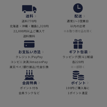
送料
配送
送料770円
通常1～3営業日
北海道・沖縄・離島1,320円
以内の出荷
22,000円以上ご購入で
※お取り寄せ品を除く
送料無料
お支払い方法
ギフト包装
クレジット/PayPay
ラッピング(熨斗)/紙袋
コンビニ決済/AmazonPay
各220円
楽天ペイ/銀行振込/代金引換
※一部除く
会員特典
ポイント
ポイント付与
100円ご購入毎に
会員ランクなど
1ポイント進呈