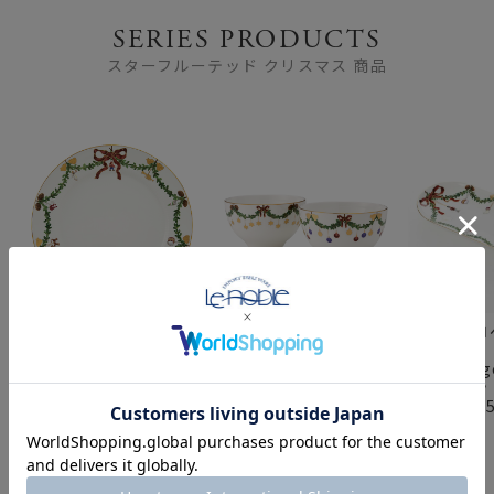
SERIES PRODUCTS
スターフルーテッド クリスマス 商品
ロイヤルコペンハーゲン
ロイヤルコペンハーゲン
ロイヤルコ
（Royal
（Royal
（Royal
Copenhagen） スター
Copenhagen） スター
Copenha
フルーテッド プレート
フルーテッド ボウル ペ
フルーテッ
27cm 2503627／
ア 2503040／1017437
ュ 39cm 2
1017457
1017444