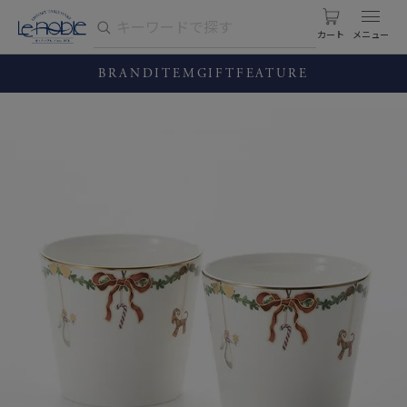
カート
BRAND
ITEM
GIFT
FEATURE