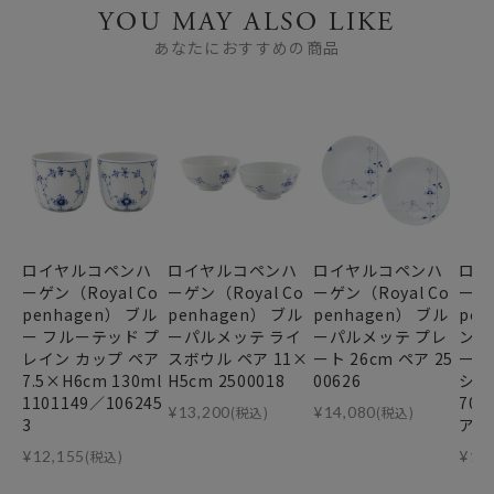
YOU MAY ALSO LIKE
あなたにおすすめの商品
ロイヤルコペンハ
ロイヤルコペンハ
ロイヤルコペンハ
ロイ
ーゲン（Royal Co
ーゲン（Royal Co
ーゲン（Royal Co
ーゲン
penhagen） ブル
penhagen） ブル
penhagen） ブル
pen
ー フルーテッド プ
ーパルメッテ ライ
ーパルメッテ プレ
ンセ
レイン カップ ペア
スボウル ペア 11×
ート 26cm ペア 25
ール
7.5×H6cm 130ml
H5cm 2500018
00626
シュ 
1101149／106245
709
¥
13,200
(税込)
¥
14,080
(税込)
3
ア
¥
12,155
(税込)
¥
11