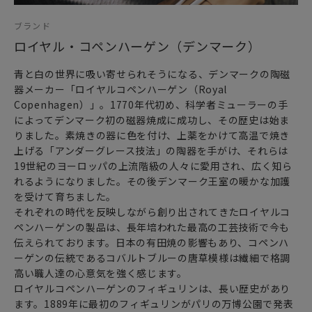
ブランド
ロイヤル・コペンハーゲン（デンマーク）
青と白の世界に吸い寄せられそうになる、デンマークの陶磁
器メーカー「ロイヤルコペンハーゲン（Royal
Copenhagen）」。1770年代初め、科学者ミューラーの手
によってデンマーク初の磁器焼成に成功し、その歴史は始ま
りました。素焼きの器に色を付け、上薬をかけて高温で焼き
上げる「アンダーグレース技法」の陶器を手がけ、それらは
19世紀のヨーロッパの上流階級の人々に愛用され、広く知ら
れるようになりました。その後デンマーク王室の暖かな加護
を受けて育ちました。
それぞれの時代を反映しながら創り出されてきたロイヤルコ
ペンハーゲンの製品は、長年培われた最高の工芸技術で今も
伝えられております。日本の有田焼の影響もあり、コペンハ
ーゲンの伝統であるコバルトブルーの唐草模様は繊細で格調
高い職人達の心意気を強く感じます。
ロイヤルコペンハーゲンのフィギュリンは、長い歴史があり
ます。1889年に最初のフィギュリンがパリの万博公園で発表