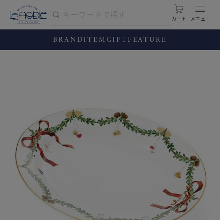
カート
BRAND
ITEM
GIFT
FEATURE