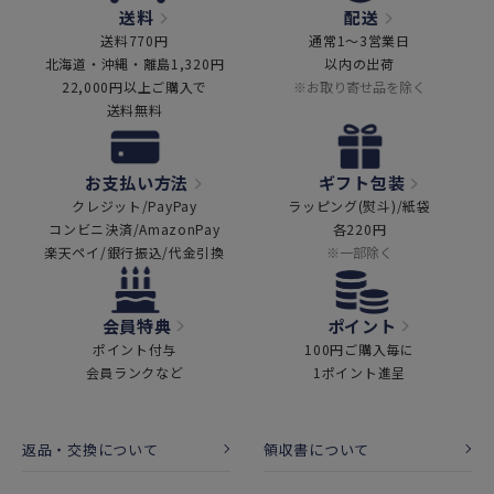
送料
配送
送料770円
通常1～3営業日
北海道・沖縄・離島1,320円
以内の出荷
22,000円以上ご購入で
※お取り寄せ品を除く
送料無料
お支払い方法
ギフト包装
クレジット/PayPay
ラッピング(熨斗)/紙袋
コンビニ決済/AmazonPay
各220円
楽天ペイ/銀行振込/代金引換
※一部除く
会員特典
ポイント
ポイント付与
100円ご購入毎に
会員ランクなど
1ポイント進呈
返品・交換について
領収書について