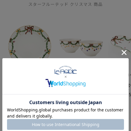
スターフルーテッド クリスマス 商品
ロイヤルコペンハーゲン
ロイヤルコペンハーゲン
ロイヤルコ
（Royal
（Royal
（Royal
Copenhagen） スター
Copenhagen） スター
Copenha
フルーテッド プレート
フルーテッド ボウル ペ
フルーテッ
27cm 2503627／
ア 2503040／1017437
ュ 39cm 2
1017457
1017444