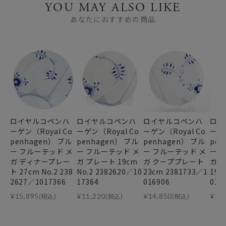
YOU MAY ALSO LIKE
あなたにおすすめの商品
ロイヤルコペンハ
ロイヤルコペンハ
ロイヤルコペンハ
ロイ
ーゲン（Royal Co
ーゲン（Royal Co
ーゲン（Royal Co
ーゲン
penhagen） ブル
penhagen） ブル
penhagen） ブル
pen
ー フルーテッド メ
ー フルーテッド メ
ー フルーテッド メ
ー 
ガ ディナープレー
ガ プレート 19cm
ガ クーププレート
ガ 
ト 27cm No.2 238
No.2 2382620／10
23cm 2381733／1
19c
2627／1017366
17364
016906
016
¥
15,895
(税込)
¥
11,220
(税込)
¥
14,850
(税込)
¥
11