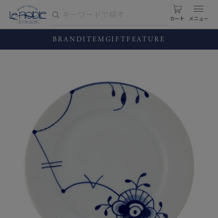
カート
BRAND
ITEM
GIFT
FEATURE