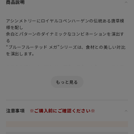
商品説明
アシンメトリーにロイヤルコペンハーゲンの伝統ある唐草模
様を配し
余白とパターンのダイナミックなコンビネーションを演出す
る
“ブルーフルーテッド メガ”シリーズは、食材との美しい対比
を演出します。
こちらのプレート（皿）は、朝食、昼食、夕食、いつでも使
いやすい22cmサイズ。
22cmのお皿はデザートプレート（デザート皿）やケーキプレ
ート（ケーキ皿）に最適です。
インテリアとしても、さりげなく飾っておきたくなるそんな
一枚です。
注意事項
※ご購入前にご確認ください※
個性豊かで魅力あふれるロイヤルコペンハーゲンのテーブル
ウェアコレクション。
豆皿は和食器、洋食器を問わず、様々なジャンルの食器との
相性も抜群。