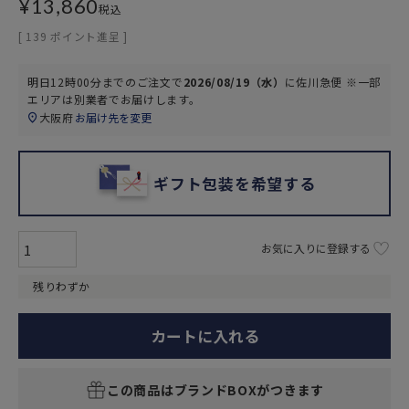
¥
13,860
税込
[
139
ポイント進呈 ]
明日
12時00分
までのご注文で
2026/08/19（水）
に
佐川急便 ※一部
エリアは別業者
でお届けします。
大阪府
お届け先を変更
ギフト包装を希望する
お気に入りに登録する
残りわずか
カートに入れる
この商品はブランドBOXがつきます