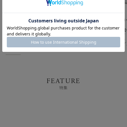
ロイヤルコペンハーゲン
ロイヤルコペンハーゲン
ロイヤルコ
（Royal
（Royal
（Royal
Copenhagen） ブルー
Copenhagen） ブルー
Copenha
フルーテッド メガ ディ
フルーテッド メガ スモ
フルーテッド
ナープレート 27cm
ール スクエア ディッシ
タプレート 
No.2 2382627／
ュ 10x10cm 2381709／
2382606／
1017366
1027457
FEATURE
特集