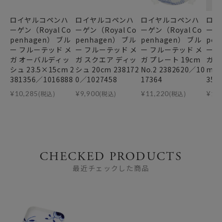
ロイヤルコペンハ
ロイヤルコペンハ
ロイヤルコペンハ
ロイ
ーゲン（Royal Co
ーゲン（Royal Co
ーゲン（Royal Co
ーゲン
penhagen） ブル
penhagen） ブル
penhagen） ブル
pen
ー フルーテッド メ
ー フルーテッド メ
ー フルーテッド メ
ー 
ガ オーバルディッ
ガ スクエア ディッ
ガ プレート 19cm
ガ ボ
シュ 23.5×15cm 2
シュ 20cm 238172
No.2 2382620／10
m 2
381356／1016888
0／1027458
17364
352
¥
10,285
(税込)
¥
9,900
(税込)
¥
11,220
(税込)
¥
12
CHECKED PRODUCTS
最近チェックした商品