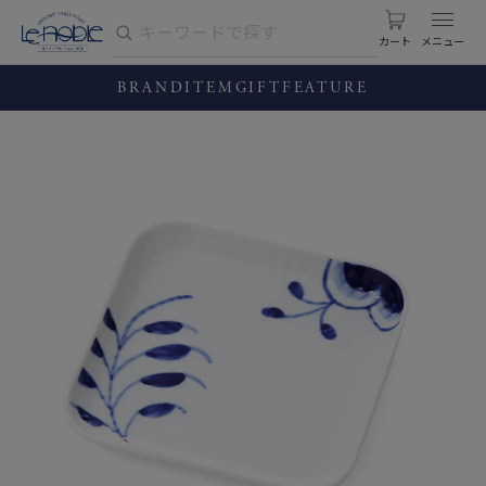
カート
BRAND
ITEM
GIFT
FEATURE