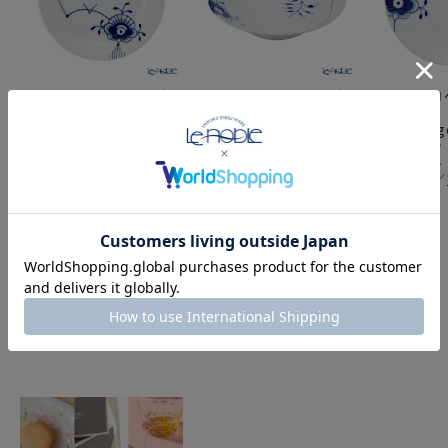
ロイヤルコペンハーゲン
ロイヤルコペンハーゲン
ロイヤルコ
（Royal
（Royal
（Royal
Copenhagen） ブルー
Copenhagen） ブルー
Copenha
フルーテッド メガ デザ
フルーテッド メガ パス
フルーテッド
ートプレート 22cm
タプレート 24cm
ププレート 
No.6 2386622／
2382606／1016910
2381729／
1017372
FEATURE
特集