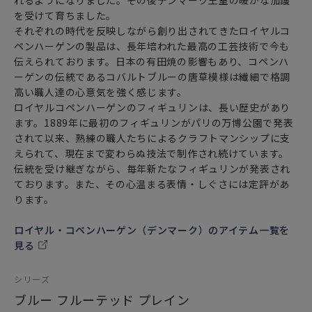
れるようになりました。その後デンマーク王室の暖かな加護
を受けて育ちました。
それぞれの時代を反映しながら創り出されてきたロイヤルコ
ペンハーゲンの製品は、長年培われた最高の工芸技術で今も
伝えられております。日本の有田焼の影響もあり、コペンハ
ーゲンの伝統であるコバルトブルーの唐草模様は繊細で格調
高い職人達の心意気を強く感じます。
ロイヤルコペンハーゲンのフィギュリンは、長い歴史があり
ます。1889年に最初のフィギュリンがパリの万博公園で発表
されて以来、熟練の職人たちによるクラフトマンシップに支
えられて、現在まで変わらぬ技法で制作され続けています。
伝統を受け継ぎながら、毎年新たなフィギュリンが発表され
ております。また、その心温まる表情・しぐさには定評があ
ります。
ロイヤル・コペンハーゲン（デンマーク）のアイテム一覧を
見る
シリーズ
ブルー フルーテッド プレイン