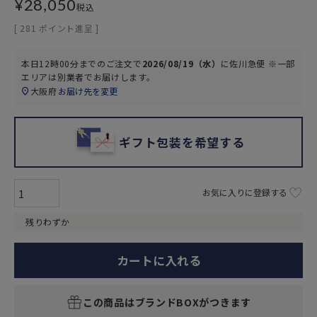
¥
28,050
税込
[
281
ポイント進呈 ]
本日
12時00分
までのご注文で
2026/08/19（水）
に
佐川急便 ※一部
エリアは別業者
でお届けします。
大阪府
お届け先を変更
ギフト包装を希望する
お気に入りに登録する
残りわずか
カートに入れる
この商品はブランドBOXがつきます