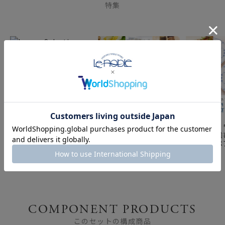
特集
Luxury Selection
vol.113 ロイヤル・コペ
ンハーゲンと青花 ～
Blue ＆ White～
想いを伝えるギフト ｜
結婚祝い・
バレンタインにもおすす
ギフトに選び
め
日使えるペ
COMPONENT PRODUCTS
このセットの構成商品