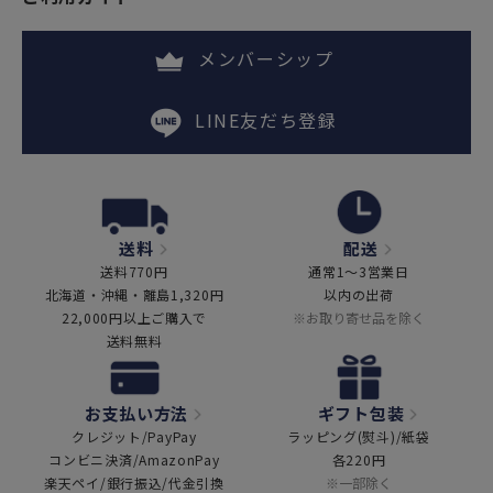
メンバーシップ
LINE友だち登録
送料
配送
送料770円
通常1～3営業日
北海道・沖縄・離島1,320円
以内の出荷
22,000円以上ご購入で
※お取り寄せ品を除く
送料無料
お支払い方法
ギフト包装
クレジット/PayPay
ラッピング(熨斗)/紙袋
コンビニ決済/AmazonPay
各220円
楽天ペイ/銀行振込/代金引換
※一部除く