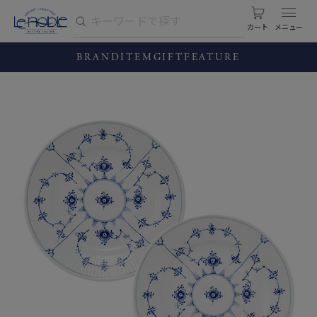
カート
BRAND
ITEM
GIFT
FEATURE