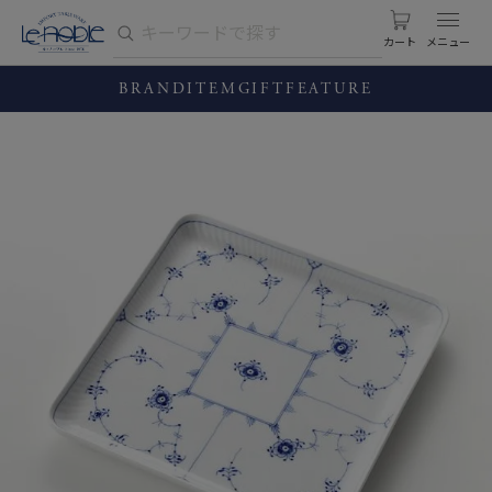
カート
BRAND
ITEM
GIFT
FEATURE