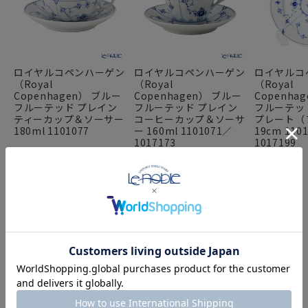
ロイヤルコペンハーゲン
ロイヤルコペンハーゲン
ロイヤルコ
（Royal
（Royal
（Royal
Copenhagen） ブルー
Copenhagen） ブルー
Copenha
フルーテッド プレイン
フルーテッド プレイン
フルーテッ
ティーカップ＆ソーサー
コーヒーカップ＆ソーサ
プレート（
180ml 1101077
ー 160ml 1101071／
19cm 110
1017173
1017199
FEATURE
特集