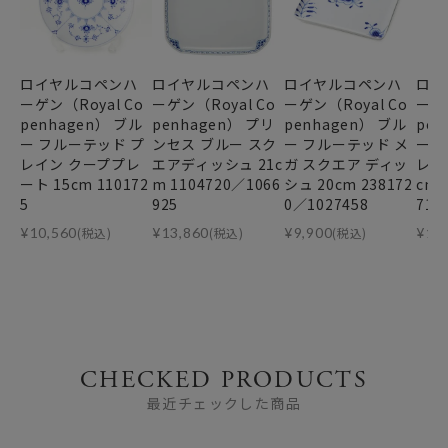
ロイヤルコペンハ
ロイヤルコペンハ
ロイヤルコペンハ
ロイ
ーゲン（Royal Co
ーゲン（Royal Co
ーゲン（Royal Co
ーゲン
penhagen） ブル
penhagen） プリ
penhagen） ブル
pen
ー フルーテッド プ
ンセス ブルー スク
ー フルーテッド メ
ー 
レイン クーププレ
エアディッシュ 21c
ガ スクエア ディッ
レイ
ート 15cm 110172
m 1104720／1066
シュ 20cm 238172
cm 
5
925
0／1027458
719
¥
10,560
(税込)
¥
13,860
(税込)
¥
9,900
(税込)
¥
14
CHECKED PRODUCTS
最近チェックした商品