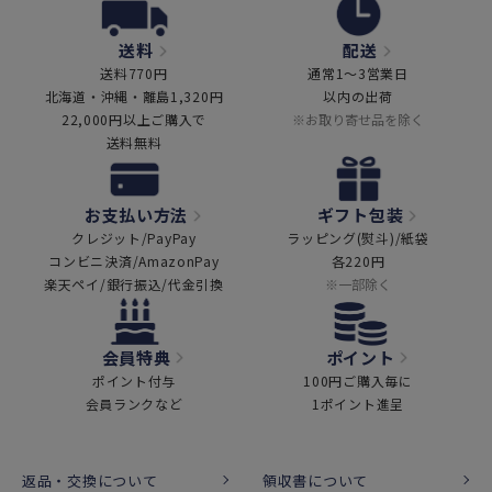
送料
配送
送料770円
通常1～3営業日
北海道・沖縄・離島1,320円
以内の出荷
22,000円以上ご購入で
※お取り寄せ品を除く
送料無料
お支払い方法
ギフト包装
クレジット/PayPay
ラッピング(熨斗)/紙袋
コンビニ決済/AmazonPay
各220円
楽天ペイ/銀行振込/代金引換
※一部除く
会員特典
ポイント
ポイント付与
100円ご購入毎に
会員ランクなど
1ポイント進呈
返品・交換について
領収書について