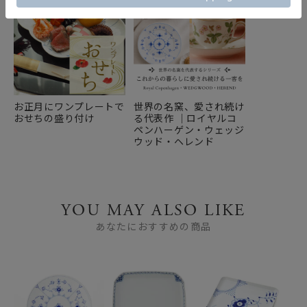
お正月にワンプレートで
世界の名窯、愛され続け
おせちの盛り付け
る代表作 ｜ロイヤルコ
ペンハーゲン・ウェッジ
ウッド・ヘレンド
YOU MAY ALSO LIKE
あなたにおすすめの商品