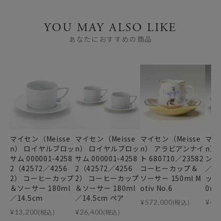
YOU MAY ALSO LIKE
あなたにおすすめの商品
マイセン（Meisse
マイセン（Meisse
マイセン（Meisse
マイ
n） ロイヤルブロッ
n） ロイヤルブロッ
n） アラビアンナイ
n）
サム 000001-4258
サム 000001-4258
ト 680710／23582
ン（V
2（42572／4256
2（42572／4256
コーヒーカップ＆
／2
2） コーヒーカップ
2） コーヒーカップ
ソーサー 150ml M
ップ
＆ソーサー 180ml
＆ソーサー 180ml
otiv No.6
0ml
／14.5cm
／14.5cm ペア
¥
572,000
(税込)
¥
46
¥
13,200
(税込)
¥
26,400
(税込)