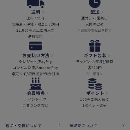
送料
配送
送料770円
通常1～3営業日
北海道・沖縄・離島1,320円
以内の出荷
22,000円以上ご購入で
※お取り寄せ品を除く
送料無料
お支払い方法
ギフト包装
クレジット/PayPay
ラッピング(熨斗)/紙袋
コンビニ決済/AmazonPay
各220円
楽天ペイ/銀行振込/代金引換
※一部除く
会員特典
ポイント
ポイント付与
100円ご購入毎に
会員ランクなど
1ポイント進呈
返品・交換について
領収書について