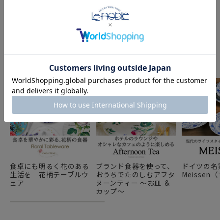
FEATURE
特集
食卓にも明るく花のある
ブランド食器を使って、
ドイツの名
生活を 花柄テーブルウ
おうちでたのしむアフタ
Meisse
ェア
ヌーンティー ～お皿 ＆
カップ～