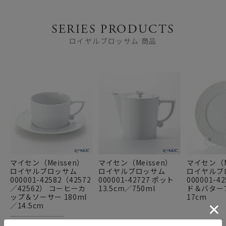
SERIES PRODUCTS
ロイヤルブロッサム 商品
マイセン（Meissen）
マイセン（Meissen）
マイセン（M
ロイヤルブロッサム
ロイヤルブロッサム
ロイヤルブ
000001-42582（42572
000001-42727 ポット
000001-4
／42562） コーヒーカ
13.5cm／750ml
ド＆バター
ップ＆ソーサー 180ml
17cm
／14.5cm