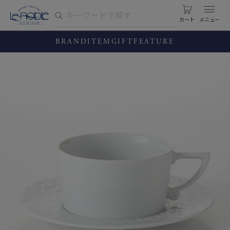
カート
BRAND
ITEM
GIFT
FEATURE