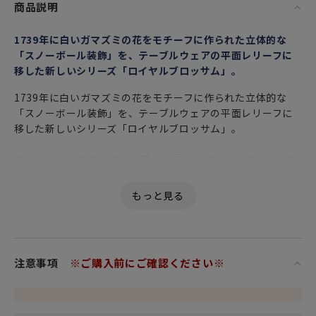
商品説明
1739年に白いガマズミの花をモチーフに作られた立体的な
「スノーボール装飾」を、テーブルウェアの平面レリーフに
移した新しいシリーズ「ロイヤルブロッサム」。
1739年に白いガマズミの花をモチーフに作られた立体的な
「スノーボール装飾」を、テーブルウェアの平面レリーフに
移した新しいシリーズ「ロイヤルブロッサム」。
18世紀に生まれたロココの華、「スノーボール装飾」は、マ
イセン磁器の創始者、アウグスト強王の息子、アウグスト3世
が最愛の王妃、マリア・ヨゼファへ「枯れない花を贈りた
い」という強い願いから誕生しました。
以来、マイセンを代表する装飾として今日まで作り続けられ
ています。
注意事項
※ご購入前にご確認ください※
スタイリッシュな白磁に咲く緻密な花模様は、上品で優雅で
あった高貴な時代を彷彿とさせ、マイセンの至高の匠の技が
現代の食卓を華麗に演出します。