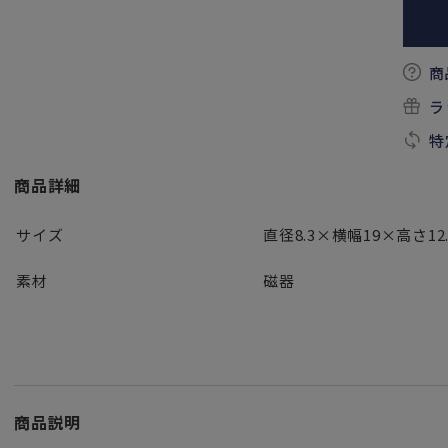
商
ラ
特
商品詳細
サイズ
直径8.3×横幅19×高さ12.
素材
磁器
商品説明