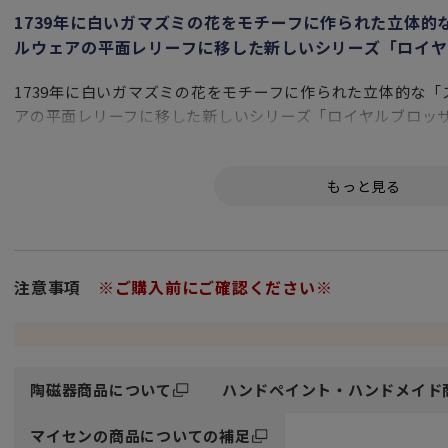
1739年に白いガマズミの花をモチーフに作られた立体的
ルウェアの平面レリーフに移した新しいシリーズ「ロイヤ
1739年に白いガマズミの花をモチーフに作られた立体的な
アの平面レリーフに移した新しいシリーズ「ロイヤルブロッ
18世紀に生まれたロココの華、「スノーボール装飾」は、マ
の息子、アウグスト3世が最愛の王妃、マリア・ヨゼファへ
願いから誕生しました。
以来、マイセンを代表する装飾として今日まで作り続けられ
スタイリッシュな白磁に咲く緻密な花模様は、上品で優雅で
注意事項
※ご購入前にご確認ください※
センの至高の匠の技が現代の食卓を華麗に演出します。
陶磁器商品について
ハンドペイント・ハンドメイド
マイセンの商品についての補足