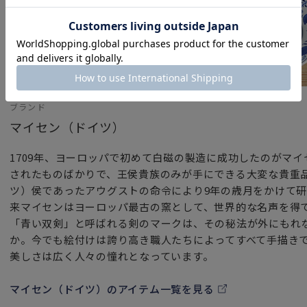
ブランド
マイセン（ドイツ）
1709年、ヨーロッパで初めて白磁の製造に成功したのがマ
されたものばかりで、王侯貴族のみが手にできる大変な貴重
ツ）侯であったアウグストの命令により9年の歳月をかけて
来マイセンはヨーロッパ最古の窯として、世界的な名声を得
「青い双剣」と呼ばれる剣のマークは、その秘法が外にもれ
か。今でも絵付けは誇り高き職人たちによってすべて手描き
美しさは広く人々の憧れとなっています。
マイセン（ドイツ）のアイテム一覧を見る