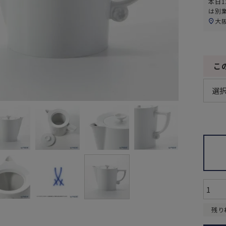
本日
1
は別
大
こ
残り