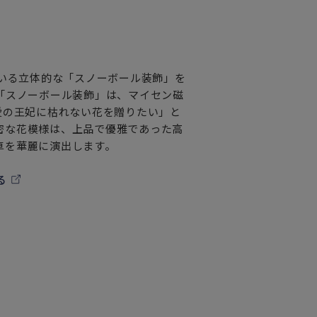
ている立体的な「スノーボール装飾」を
「スノーボール装飾」は、マイセン磁
愛の王妃に枯れない花を贈りたい」と
密な花模様は、上品で優雅であった高
卓を華麗に演出します。
る