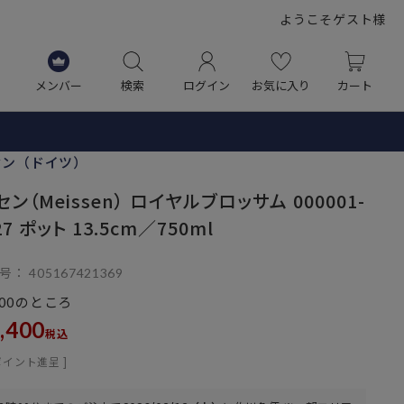
ようこそゲスト様
メンバー
検索
ログイン
お気に入り
カート
セン（ドイツ）
ン（Meissen） ロイヤルブロッサム 000001-
27 ポット 13.5cm／750ml
号
405167421369
のところ
00
,400
税込
ポイント進呈 ]