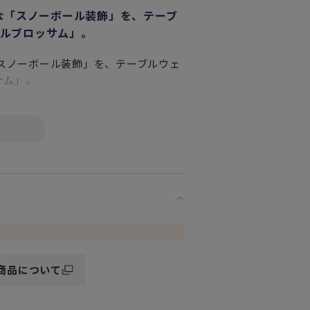
な「スノーボール装飾」を、テーブ
ルブロッサム」。
「スノーボール装飾」を、テーブルウェ
サム」。
イセン磁器の創始者、アウグスト強王
「枯れない花を贈りたい」という強い
ています。
あった高貴な時代を彷彿とさせ、マイ
商品について