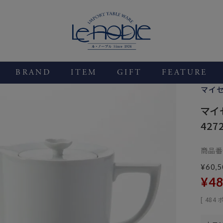
BRAND
ITEM
GIFT
FEATURE
マイ
マイセ
427
商品番
¥
60,5
¥
48
[
484