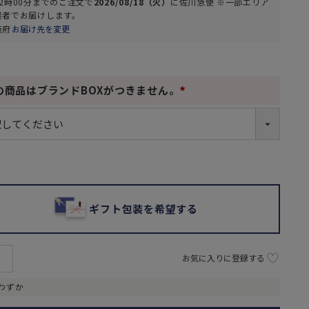
2時00分
までのご注文で
2026/08/18（火）
に
佐川急便 ※一部エリア
業者
でお届けします。
阪府
お届け先を変更
の商品はブランドBOXがつきません。
(
必
須
)
ギフト包装を希望する
お気に入りに登録する
わずか