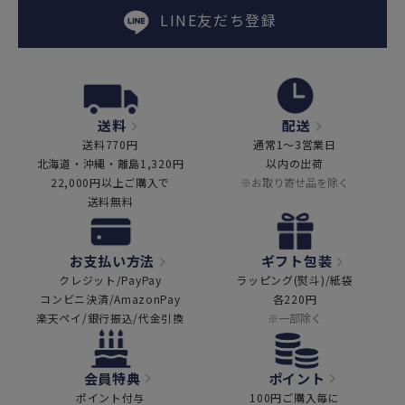
LINE友だち登録
送料
配送
送料770円
通常1～3営業日
北海道・沖縄・離島1,320円
以内の出荷
22,000円以上ご購入で
※お取り寄せ品を除く
送料無料
お支払い方法
ギフト包装
クレジット/PayPay
ラッピング(熨斗)/紙袋
コンビニ決済/AmazonPay
各220円
楽天ペイ/銀行振込/代金引換
※一部除く
会員特典
ポイント
ポイント付与
100円ご購入毎に