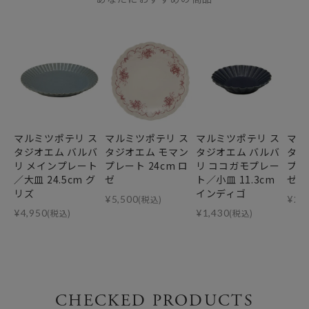
よく乾かして頂くと斑点は消えます。
○使用後
・長時間食品を入れたままでのご使用はお避け下さい。
・ご使用後はすぐに汚れを落とし、よく乾燥させてから収納
して下さい。
マルミツポテリ ス
マルミツポテリ ス
マルミツポテリ ス
マル
タジオエム バルバ
タジオエム モマン
タジオエム バルバ
タジ
リ メインプレート
プレート 24cm ロ
リ ココガモプレー
プレ
／大皿 24.5cm グ
ゼ
ト／小皿 11.3cm
ゼ
リズ
インディゴ
¥
5,500
(税込)
¥
2,
¥
4,950
(税込)
¥
1,430
(税込)
CHECKED PRODUCTS