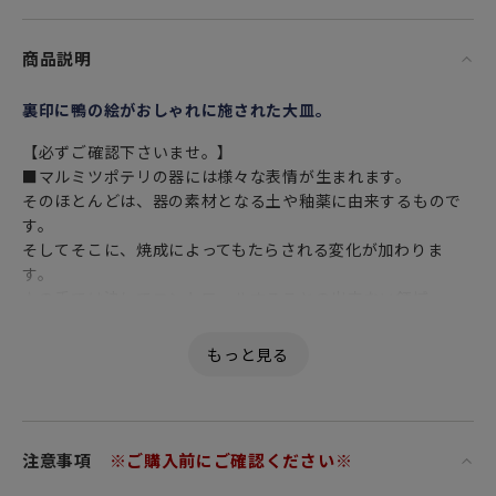
商品説明
裏印に鴨の絵がおしゃれに施された大皿。
【必ずご確認下さいませ。】
■マルミツポテリの器には様々な表情が生まれます。
そのほとんどは、器の素材となる土や釉薬に由来するもので
す。
そしてそこに、焼成によってもたらされる変化が加わりま
す。
人の手では決してコントロールすることの出来ない領域。
だからこそ、器1つ1つに、温かみや味わいが生まれます。
そして、器を作り出す作業の大半は手作業で行われていま
す。
つきましては、マルミツポテリの商品にはひとつとして同じ
ものはありません。
上記の理由により、商品画像は一例となりご指定はいただけ
注意事項
※ご購入前にご確認ください※
ません。
予めご了承くださいませ。