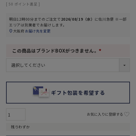
[
50
ポイント進呈 ]
明日
12時00分
までのご注文で
2026/08/19（水）
に
佐川急便 ※一部
エリアは別業者
でお届けします。
大阪府
お届け先を変更
この商品はブランドBOXがつきません。
(
必
須
)
ギフト包装を希望する
お気に入りに登録する
残りわずか