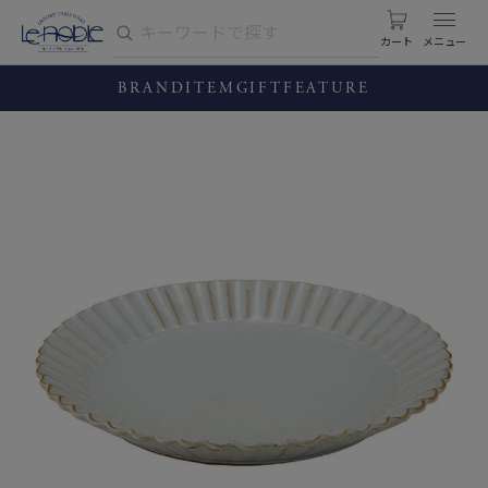
カート
BRAND
ITEM
GIFT
FEATURE