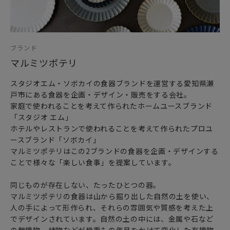
ブランとグリズは、リムの部分に注目すると
陶器素材である素地の赤土が透けて見えるのがなんともチャ
ーミングです。
バルバリプレートは、盛る料理を華やかに演出してくれ
ブランド
和洋どちらの料理も選ばず食卓で活躍すること間違いなしで
マルミツポテリ
す。
ワンプレートから、メイン料理、カレーやパスタまで
スタジオエム・ソボカイの食器ブランドを運営する愛知県瀬
毎日手に取りたくなる大皿です。
戸市にある食器を企画・デザイン・販売をする会社。
家庭で使われることを考えて作られたホームユースブランド
スタジオエムはマルミツ陶器／マルミツポテリが手掛けるブ
「スタジオ エム」
ランドのひとつ。
ホテルやレストランで使われることを考えて作られたプロユ
家庭で使われることを考えて作られた普段使いの食器 - がコ
ースブランド「ソボカイ」
ンセプトです。
マルミツポテリはこの2ブランドの食器を企画・デザインする
何か飛び抜けている訳ではなく、日常にそっと寄り添いなが
ことで様々な「楽しい食事」を提案しています。
ら
ほんの少しだけ、楽しい気分になれるテーブルウェアです。
同じものが存在しない、たったひとつの器。
マルミツポテリの食器は山から掘り出した自然の土を使い、
「製品仕様」
人の手によって形作られ、それらの雰囲気や質感を考えた上
材質：陶器（赤土）／白釉／還元
でデザインされています。自然の土の中には、金属や石など
製造国：日本