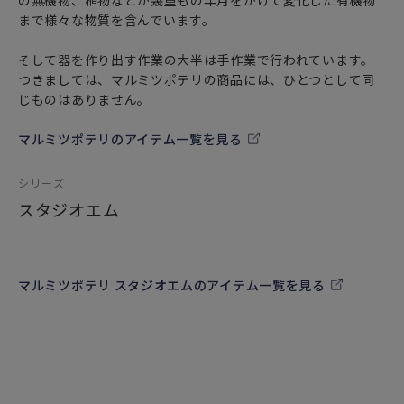
の無機物、植物などが幾重もの年月をかけて変化した有機物
※電子レンジ・食器洗い乾燥機での使用はOKです。
まで様々な物質を含んでいます。
（オーブン・直火にはご使用いただけません。）
そして器を作り出す作業の大半は手作業で行われています。
つきましては、マルミツポテリの商品には、ひとつとして同
じものはありません。
【商品の特徴や特性、お取り扱いについて】
■素材・製造工程による特徴
マルミツポテリのアイテム一覧を見る
○色幅STRONG
季節や気温などの自然条件や、釉薬と焼成する際の火加減に
シリーズ
よって、器は様々な表情を見せます。同じ素材の器であって
も、まったく同じ色に焼きあがることは非常に珍しく、100個
スタジオエム
あれば、それぞれが違った表情を見せてくれます。strongの
ものは特に広い個体差が生じます。
マルミツポテリ スタジオエムのアイテム一覧を見る
○色ムラSTRONG
1つの器の中において、色の表情が均一ではない箇所がある場
合があります。器の形状などにより、釉薬の掛かり方が厚か
ったり、薄かったりする箇所があることが一つの要因です。
それにより土の表情が一つの器のなかにおいても変化を見せ
ます。strongのものは特に色ムラが目立ちます。