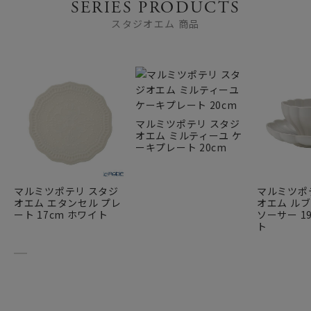
SERIES PRODUCTS
○釉垂・化粧垂
スタジオエム 商品
釉薬や化粧土を手作業でかけることによるムラや、焼成中の
釉薬の流れにより、釉薬がたれた状態になります。
○ピンホール
土を主成分とする陶器には、素焼きの段階で器に多くの空気
が含まれており、これが焼成時に気泡となって釉薬の表面に
小さな穴となって現れます。これをピンホールといいます。
マルミツポテリ スタジ
オエム ミルティーユ ケ
ーキプレート 20cm
○貫入
素地と釉薬の収縮率の違いによって生じる釉薬部分のヒビの
ことです。商品本体の破損によるヒビとは異なります。商品
マルミツポテリ スタジ
マルミツポ
にもともと入っているものを直接貫入、使用していくうちに
オエム エタンセル プレ
オエム ルブ
入ってくるものを経年貫入と言います。貫入は使用上問題は
ート 17cm ホワイト
ソーサー 19
ト
ありません。陶器、半磁器に現れます。
○鉄粉
陶器の原料となる土には鉄分が含まれており、器を焼くと表
面に黒い点となって現れます。赤土や黒土にはより多く含ま
れているため、その土を利用した器は、より鉄粉が出やすく