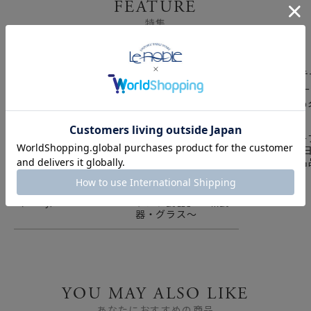
FEATURE
なります。
特集
■お取り扱いについて
○特性
器の使い始めは【目止め】をお勧めします。汚れやシミを付
きにくくする効果があります。
上絵を施してある物は、金属たわし、クレンザー等の研磨剤
のご使用は上絵を傷つけるおそれがございますので、お避け
世界のテー
下さい。
巡る旅 ー 
と世界の名品
ご購入時に表面に細かなヒビ（貫入）が入っているものや、
カレーアイテム特集
世界が認める「日本のブ
使用していくうちに貫入が入っていくものがございますが使
（curry）
ランド食器」 ～和食
用上支障はありません。
器・グラス～
○使用前
ご使用の際はその都度、たっぷりのきれいな水に浸して十分
に吸水させて下さい。食品の水分が入りにくくなりカビ、汚
れの浸水を軽減させます。水に浸した際は、斑点のようなシ
YOU MAY ALSO LIKE
ミが出る場合があります。これは器が水分を吸水した為で、
あなたにおすすめの商品